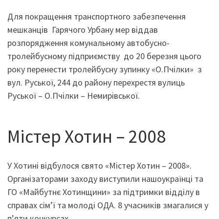
Для покращення транспортного забезпечення
мешканців Гарячого Урбану мер віддав
розпорядження комунальному автобусно-
тролейбусному підприємству до 20 березня цього
року перенести тролейбусну зупинку «О.Пчілки» з
вул. Руської, 244 до району перехрестя вулиць
Руської – О.Пчілки – Немирівської.
Містер Хотин – 2008
У Хотині відбулося свято «Містер Хотин – 2008».
Організаторами заходу виступили нашоукраїнці та
ГО «Майбутнє Хотинщини» за підтримки відділу в
справах сім’ї та молоді ОДА. 8 учасників змагалися у
п’яти конкурсах.