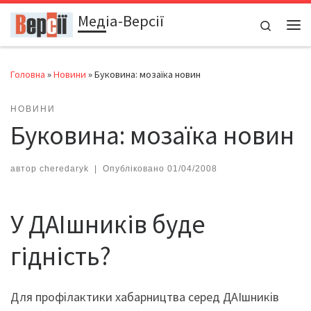
Медіа-Версії
Перейти до вмісту
Search
Ме
Головна
»
Новини
»
Буковина: мозаїка новин
НОВИНИ
Буковина: мозаїка новин
автор
cheredaryk
|
Опубліковано
01/04/2008
У ДАІшників буде
гідність?
Для профілактики хабарництва серед ДАІшників