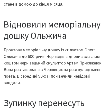
стане відомою до кінця місяця.
Відновили меморіальну
дош­ку Ольжича
Бронзову меморіальну дош­ку із силуетом Олега
Ольжича до 600-річчя Чернівців відновив власним
коштом чернівецький скульптор Артем Присяжнюк.
Вона розташована в Чернівцях на розі вулиці імені
поета. В середині 90-х її понівечили невідомі
вандали.
Зупинку перенесуть