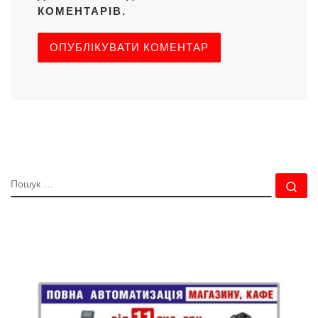
КОМЕНТАРІВ.
ПОШУК
По