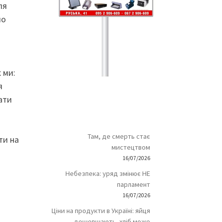
ля
ло
 ми:
я
ати
Там, де смерть стає
ти на
мистецтвом
16/07/2026
Небезпека: уряд змінює НЕ
парламент
16/07/2026
Ціни на продукти в Україні: яйця
дешевшають, хліб може