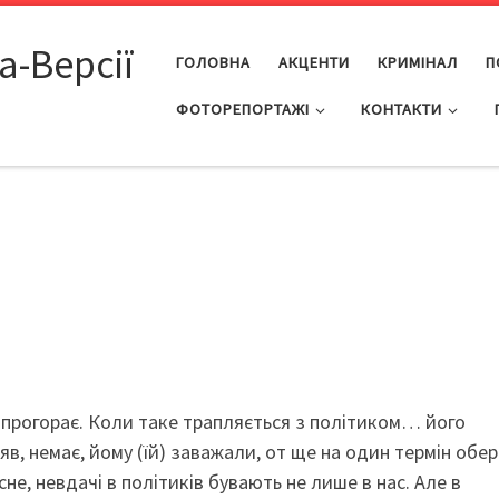
а-Версії
ГОЛОВНА
АКЦЕНТИ
КРИМІНАЛ
П
ФОТОРЕПОРТАЖІ
КОНТАКТИ
н прогорає. Коли таке трапляється з політиком… його
в, немає, йому (їй) заважали, от ще на один термін обер
не, невдачі в політиків бувають не лише в нас. Але в