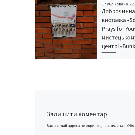
Опубліковано
22
Доброчинн
виставка «
Prays for You
мистецьком
центрі «Bunk
19 грудня 2024-го
мистецькому цен
«Bunker» відбуло
відкриття вистав
«Someone Prays fo
«Це вибрані твор
однойменного бл
проєкту, який […
Залишити коментар
Ваша e-mail адреса не оприлюднюватиметься.
Обов