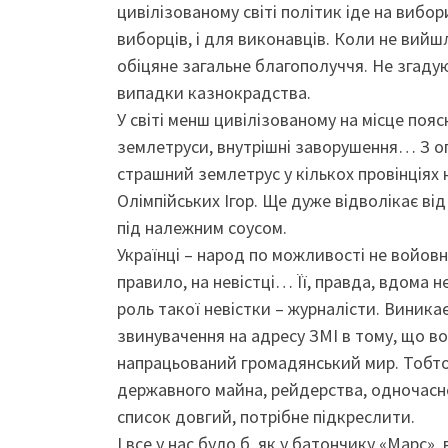
цивілізованому світі політик іде на вибо
виборців, і для виконавців. Коли не вийш
обіцяне загальне благополуччя. Не згад
випадки казнокрадства.
У світі менш цивілізованому на місце поя
землетруси, внутрішні заворушення… З огл
страшний землетрус у кількох провінціях
Олімпійських Ігор. Ще дуже відволікає ві
під належним соусом.
Українці – народ по можливості не войовн
правило, на невістці… Її, правда, вдома н
роль такої невістки – журналісти. Виника
звинувачення на адресу ЗМІ в тому, що в
напрацьований громадянський мир. Тобто, 
державного майна, рейдерства, одночасн
список довгий, потрібне підкреслити.
І все у нас було б, як у батончику «Марс»