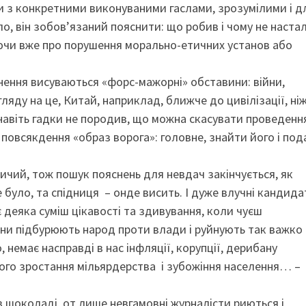
ри з конкретними виконуваними гаслами, зрозумілими і д
ло, він зобов’язаний пояснити: що робив і чому не наста
уючи вже про порушення морально-етичних установ або
снення висуваються «форс-мажорні» обставини: війни,
яду на це, Китай, наприклад, ближче до цивілізації, ніж
 навіть гадки не породив, що можна скасувати проведенн
д повсякдення «образ ворога»: головне, знайти його і под
ичий, тож пошук пояснень для невдач закінчується, як
е було, та спідниця – онде висить. І дуже влучні кандида
є деяка суміш цікавості та здивування, коли чуєш
они підбурюють народ проти влади і руйнують так важко
немає насправді в нас інфляції, корупції, дерибану
ого зростання мільярдерства і зубожіння населення… –
, в шоколаді, от лише невгамовні журналісти риються і