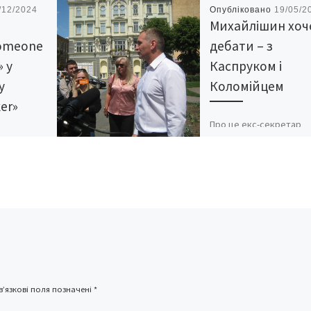
/12/2024
Опубліковано
19/05/2
а
Михайлішин хоч
Someone
дебати – з
» у
Каспруком і
у
Коломійцем
er»
Про це екс-секретар
Чернівецької міської р
 у
кандидат на посаду
трі
міського голови Чернів
ся
заявив сьогодні
ки
журналістам на Театрал
r You».
площі. Галина Єреміца
и з
«Версії»
агодійного
]
’язкові поля позначені
*