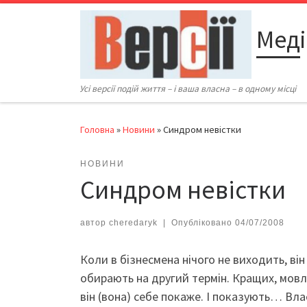
Перейти до вмісту
Меді
Усі версії подій життя – і ваша власна – в одному місці
Головна
»
Новини
»
Синдром невістки
НОВИНИ
Синдром невістки
автор
cheredaryk
|
Опубліковано
04/07/2008
Коли в бізнесмена нічого не виходить, ві
обирають на другий термін.
Кращих, мовля
він (вона) себе покаже. І показують… Влас