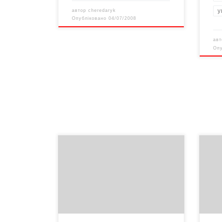
у
автор
cheredaryk
Опубліковано
04/07/2008
ав
Оп
Екон
Уряд
твер
Навіть Кінах шокований ставленням
так 
Президента до Тимошенко.
перш
пока
розв
вигл