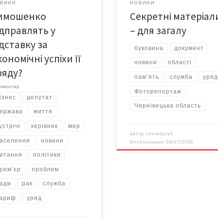
ВИНИ
НОВИНИ
переджений аналіз роботи
имошенко
Cекретні матеріал
у подає в економічному огляді
тство УНІАН.
ідправлять у
– для загалу
ідставку за
буковина
документ
кономічні успіхи її
новини
області
ряду?
пам’ять
служба
уря
оментар
Фоторепортаж
ізнес
депутат
Чернівецька область
ержава
життя
устрічі
керівник
мер
автор
cheredaryk
аселення
новини
Опубліковано
04/07/2008
итання
політики
рем’єр
проблем
ади
рак
служба
ариф
уряд