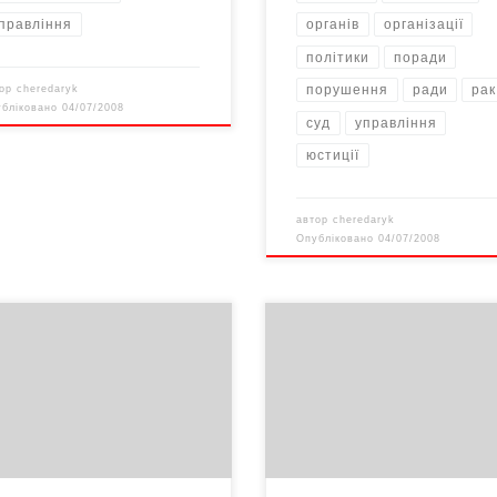
правління
органів
організації
політики
поради
порушення
ради
рак
тор
cheredaryk
убліковано
04/07/2008
суд
управління
юстиції
автор
cheredaryk
Опубліковано
04/07/2008
омічних підстав для відставки
Регіональне Управління Служб
у немає, – в один голос
безпеки України передало обл
дять експерти, як вітчизняні,
науковій та університетській
і закордонні. Адже за підсумками
бібліотекам черговий, шостий 
ого півріччя всі основні
– «Операція «СЕЙМ» 1944-1946»
зники, якими характеризується
иток народного господарства,
ядають позитивно.