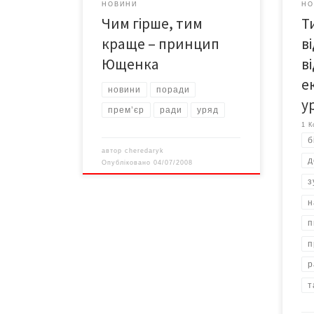
НОВИНИ
НО
Неу
Чим гірше, тим
Т
Уряд
аген
краще – принцип
в
Ющенка
в
е
новини
поради
у
прем’єр
ради
уряд
1 К
б
автор
cheredaryk
д
Опубліковано
04/07/2008
з
н
п
п
р
т