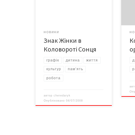
черн
музеї. П’ята персональна виставка
диск
художниці розгорнута у
виставковому центрі культури
«Вернісаж».
НОВИНИ
НО
Знак Жінки в
К
Коловороті Сонця
o
графік
дитина
життя
д
культур
пам’ять
р
робота
ав
Оп
автор
cheredaryk
Опубліковано
04/07/2008