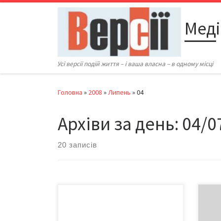
Перейти до вмісту
Меді
Усі версії подій життя – і ваша власна – в одному місці
Головна
»
2008
»
Липень
»
04
Архіви за день:
04/0
20 записів
Свою першу виставку Дана
ЯКИМЧУК представляла вісім років
Спра
тому в Чернівецькому художньому