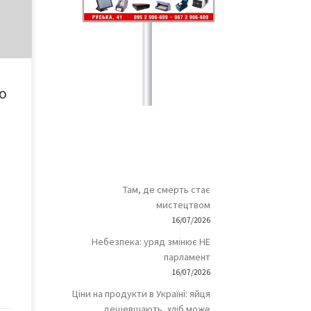
до
до
Там, де смерть стає
мистецтвом
16/07/2026
Небезпека: уряд змінює НЕ
парламент
16/07/2026
Ціни на продукти в Україні: яйця
дешевшають, хліб може