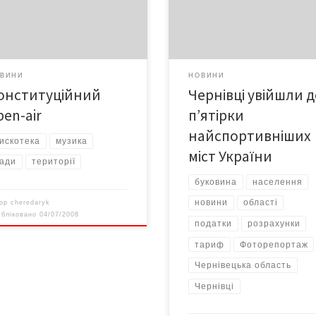
івецьким клаберам на open-air
подорожчають на 33 копійки – 
отеці.
4,60 грн за 1 куб. м.
ВИНИ
НОВИНИ
онституційний
Чернівці увійшли 
pen-air
п’ятірки
найспортивніших
искотека
музика
міст України
ади
території
буковина
населення
новини
області
тор
cheredaryk
убліковано
04/07/2008
податки
розрахунки
тариф
Фоторепортаж
Чернівецька область
Чернівці