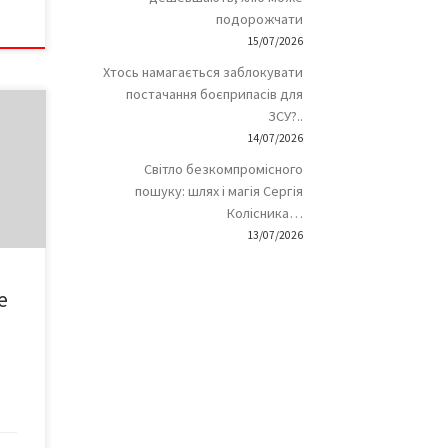
подорожчати
15/07/2026
Хтось намагається заблокувати
постачання боєприпасів для
ЗСУ?..
да –
е
14/07/2026
йте,
Світло безкомпромісного
пошуку: шлях і магія Сергія
Колісника…
13/07/2026
о ж
 НЕ
е
БЕ
ємо: