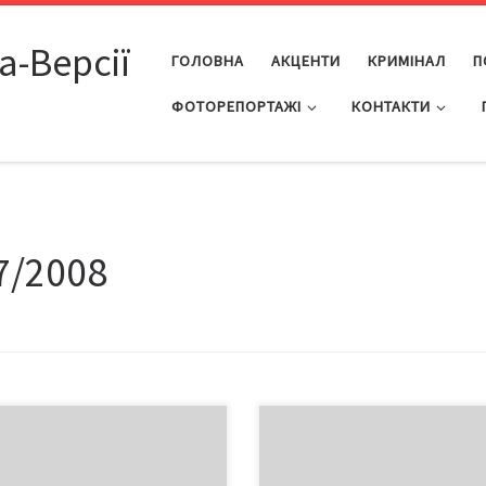
а-Версії
ГОЛОВНА
АКЦЕНТИ
КРИМІНАЛ
П
ФОТОРЕПОРТАЖІ
КОНТАКТИ
7/2008
Централізоване водопостачан
вжні зірки світили
та водовідведення з 1 серпня