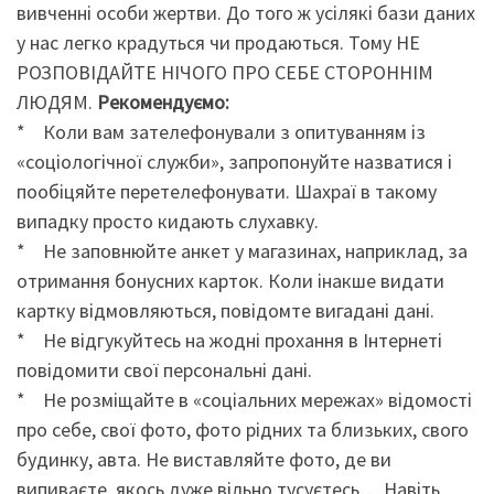
вивченні особи жертви. До того ж усілякі бази даних
у нас легко крадуться чи продаються. Тому НЕ
РОЗПОВІДАЙТЕ НІЧОГО ПРО СЕБЕ СТОРОННІМ
ЛЮДЯМ.
Рекомендуємо:
* Коли вам зателефонували з опитуванням із
«соціологічної служби», запропонуйте назватися і
пообіцяйте перетелефонувати. Шахраї в такому
випадку просто кидають слухавку.
* Не заповнюйте анкет у магазинах, наприклад, за
отримання бонусних карток. Коли інакше видати
картку відмовляються, повідомте вигадані дані.
* Не відгукуйтесь на жодні прохання в Інтернеті
повідомити свої персональні дані.
* Не розміщайте в «соціальних мережах» відомості
про себе, свої фото, фото рідних та близьких, свого
будинку, авта. Не виставляйте фото, де ви
випиваєте, якось дуже вільно тусуєтесь… Навіть