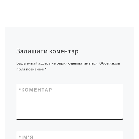
Залишити коментар
Ваша e-mail адреса не оприлюднюватиметься.
Обов’язкові
поля позначені
*
*
КОМЕНТАР
*
ІМ'Я