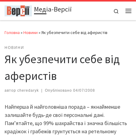
Медіа-Версії
Перейти до вмісту
Search
Ме
Головна
»
Новини
»
Як убезпечити себе від аферистів
НОВИНИ
Як убезпечити себе від
аферистів
автор
cheredaryk
|
Опубліковано
04/07/2008
Найперша й найголовніша порада – якнайменше
залишайте будь-де свої персональні дані.
Пам’ятайте, що 99% шахрайства і значна більшість
крадіжок і грабежів грунтується на ретельному