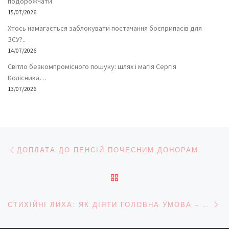
подорожчати
15/07/2026
Хтось намагається заблокувати постачання боєприпасів для
ЗСУ?..
14/07/2026
Світло безкомпромісного пошуку: шлях і магія Сергія
Колісника…
13/07/2026
Навігація записів
Попередній запис
ДОПЛАТА ДО ПЕНСІЙ ПОЧЕСНИМ ДОНОРАМ
ПОВЕРНУТИСЯ ДО СПИС
На
СТИХІЙНІ ЛИХА: ЯК ДІЯТИ ГОЛОВНА УМОВА – НЕ ПІДДАВАТИСЯ ПАНІЦІ