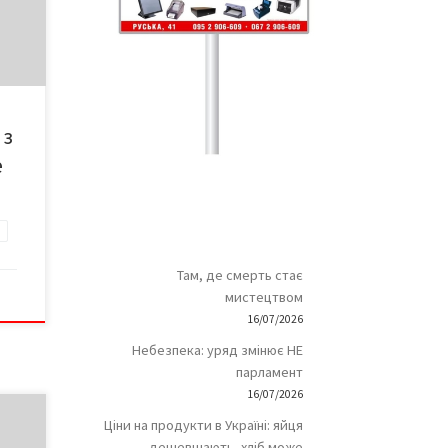
аме
ія
 з
е
Там, де смерть стає
мистецтвом
16/07/2026
Небезпека: уряд змінює НЕ
парламент
16/07/2026
Ціни на продукти в Україні: яйця
дешевшають, хліб може