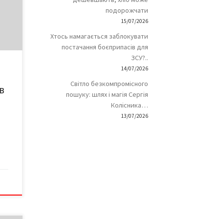
подорожчати
15/07/2026
і
Хтось намагається заблокувати
ові
ачів
постачання боєприпасів для
ЗСУ?..
14/07/2026
им,
Світло безкомпромісного
в
пошуку: шлях і магія Сергія
я
Колісника…
13/07/2026