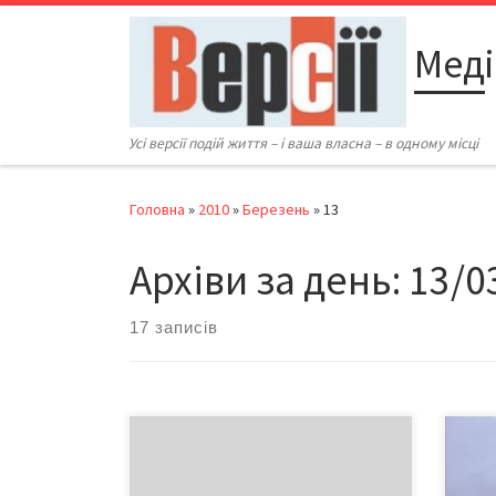
Перейти до вмісту
Меді
Усі версії подій життя – і ваша власна – в одному місці
Головна
»
2010
»
Березень
»
13
Архіви за день:
13/0
17 записів
У січні на Буковині зареєстровано
Конк
355 шлюбів і 157 розлучень.
2010
Кількість шлюбів у порівнянні з
учас