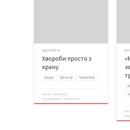
Якщо ви живете у Чернівцях, то не
Потр
дивуйтеся, коли з вашого крану
бере
потече вода з фекаліями. Тож,
лісо
перед тим як використовувати
60 к
воду, зверніть увагу на її запах і
гірс
колір, – закликає доцент кафедри
комп
фізичної хімії та екології хімічних
збер
виробництв хімічного факультету
ЗДОРОВ'Я
НО
ЧНУ Борис СКІП
Хвороби просто з
«
крану
з
т
вода
фільтр
Чернівці
в
Ч
автор
cheredaryk
Опубліковано
13/03/2010
ав
Оп