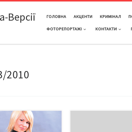
а-Версії
ГОЛОВНА
АКЦЕНТИ
КРИМІНАЛ
П
ФОТОРЕПОРТАЖІ
КОНТАКТИ
3/2010
урс «Пані Західна Україна
Нагадуємо, що на кожну партію
», в якому взяли участь 13
хліба в магазині має бути докум
ниць зі Львівщини, Івано-
де зазначені дата виготовлення