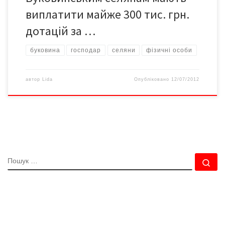
виплатити майже 300 тис. грн.
дотацій за …
буковина
господар
селяни
фізичні особи
автор
Lida
Опубліковано
12/07/2012
ПОШУК
По