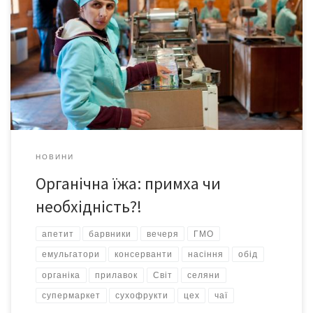
«Покинути роботу і смачно поїсти» – такі плани звичайної
європейської жінки в разі неминучого кінця світу (опитування
GFK-Emer на замовлення каналу National Geographic). І справді,
за такої ситуації стримувати апетит – безглуздо. Тож чому не
скласти б за фешенебельним столом компанію, наприклад,
самій Анджеліні Джолі?! Адже вона знаменита, багата і […]
НОВИНИ
Органічна їжа: примха чи
необхідність?!
апетит
барвники
вечеря
ГМО
емульгатори
консерванти
насіння
обід
органіка
прилавок
Світ
селяни
супермаркет
сухофрукти
цех
чаї