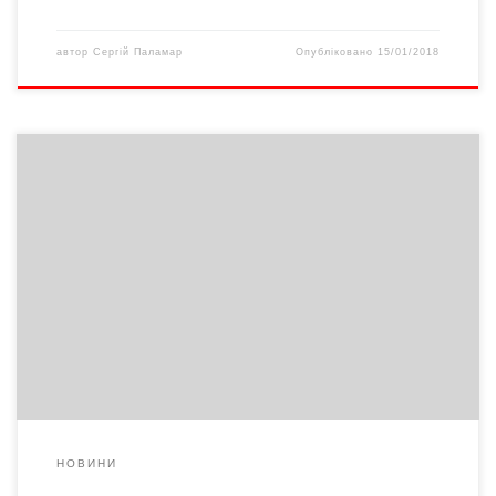
автор
Сергій Паламар
Опубліковано
15/01/2018
Під час стихійного лиха минулих вихідних на Буковині у с.
Михальча на Сторожинеччині обірвалися електричні дроти.
На щастя, обійшлося без людських жертв, але потерпілі все ж
є. Одна з михальчанських родин втратила коня: обірваний дріт
впав просто на тварину і висока напруга спричинила її смерть.
Що означає для селянина втратити […]
НОВИНИ