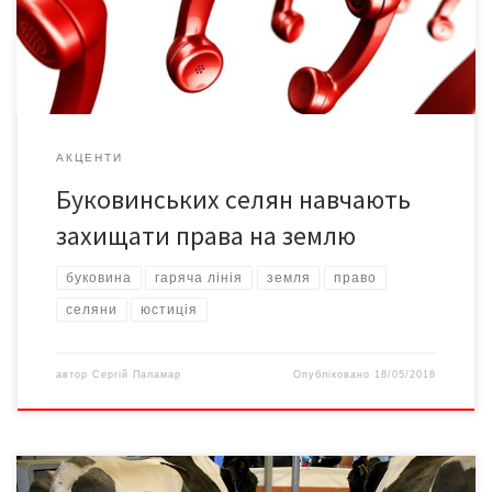
антирейдерської аграрної кампанії загальнонаціонального
правопросвітницького проекту «Я МАЮ ПРАВО!» побували у
Васловівцях і Шубранці на Заставнівщині. Нагадаємо, саме […]
АКЦЕНТИ
Буковинських селян навчають
захищати права на землю
буковина
гаряча лінія
земля
право
селяни
юстиція
автор
Сергій Паламар
Опубліковано
18/05/2018