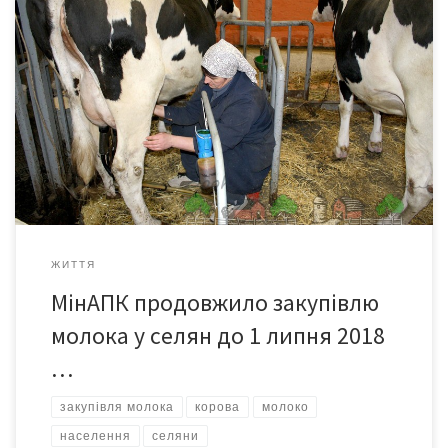
Згідно з вимогами Угоди про асоціацію з Європейським
Союзом, Україна мала з січня 2018 року відмовитися від
закупівлі молока другого ґатунку (так зване домашнє молоко).
Однак Мінагрополітики ініціювало відтермінування набуття
чинності нового стандарту на півроку. Про це йдеться на сайті
МінАПК. Відстрочення набуття чинності нового ДСТУ 3662:2015
«Молоко-сировина коров’яче. Технічні умови» на […]
ЖИТТЯ
МінАПК продовжило закупівлю
молока у селян до 1 липня 2018
…
закупівля молока
корова
молоко
населення
селяни