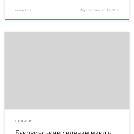
автор
Lida
Опубліковано
25/10/2012
Станом на 9 липня 414 селян Чернівецької області подали
документи до Міністерства аграрної політики України на
отримання дотацій на 618 голів молодняка великої рогатої
худоби. Загальна сума дотацій у цьому випадку має скласти 284
тис. 750 грн. З них 288 голів ВРХ – від 3 до 5 місяців на загальну
[…]
НОВИНИ
Буковинським селянам мають