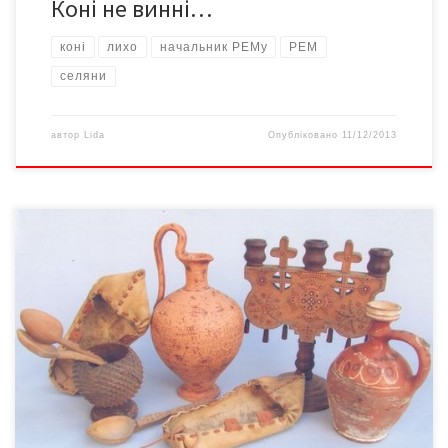
Коні не винні…
коні
лихо
начальник РЕМу
РЕМ
селяни
автор
Lida
Опубліковано
11/12/2013
Відомий краєзнавець і колекціонер, Заслужений майстер
народної творчості Іван Назарович Снігур продовжує
розповідати про Буковину сторічної давнини. – Наші сучасники
звикли купувати одяг, взуття, різноманітне домашнє начиння
фабричного виробництва. А сто років тому майже все
необхідне в селянському господарстві виготовлялося в ньому
ж. І не лише для власного споживання: чимало […]