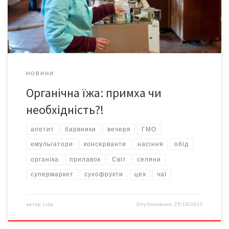
скласти б за фешенебельним столом компанію, наприклад,
самій Анджеліні Джолі?! Адже вона знаменита, багата і […]
НОВИНИ
Органічна їжа: примха чи
необхідність?!
апетит
барвники
вечеря
ГМО
емульгатори
консерванти
насіння
обід
органіка
прилавок
Світ
селяни
супермаркет
сухофрукти
цех
чаї
автор
Lida
Опубліковано
25/10/2012