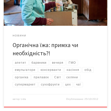
скласти б за фешенебельним столом компанію, наприклад,
самій Анджеліні Джолі?! Адже вона знаменита, багата і […]
НОВИНИ
Органічна їжа: примха чи
необхідність?!
апетит
барвники
вечеря
ГМО
емульгатори
консерванти
насіння
обід
органіка
прилавок
Світ
селяни
супермаркет
сухофрукти
цех
чаї
автор
Lida
Опубліковано
25/10/2012