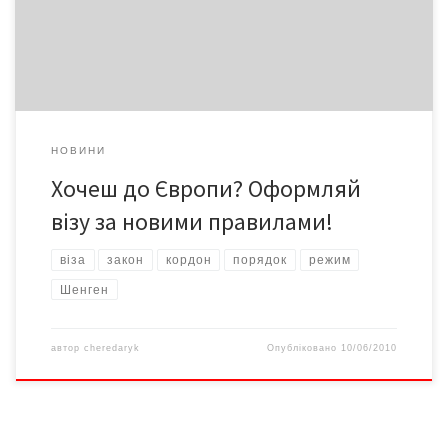
очікують суттєві зміни у процедурі видачі віз до країн
Європейського Союзу.
НОВИНИ
Хочеш до Європи? Оформляй
візу за новими правилами!
віза
закон
кордон
порядок
режим
Шенген
автор
cheredaryk
Опубліковано
10/06/2010