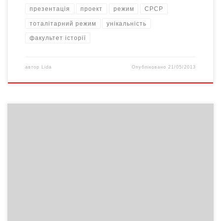
презентація
проект
режим
СРСР
тоталітарний режим
унікальність
факультет історії
автор
Lida
Опубліковано
21/05/2013
Чи знаєте ви, як працює наш організм? Він не завжди однаково
активний, інколи вибагливий і примхливий – інколи спокійний та
врівноважений. Різної пори доби він має піки і спади, тобто
біоритми.