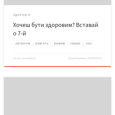
ЗДОРОВ'Я
Хочеш бути здоровим? Вставай
о 7-й
організм
пам’ять
режим
серце
сон
автор
cheredaryk
Опубліковано
16/09/2010
Від 5 квітня 2010 року набув чинності новий візовий кодекс,
ухвалений Європейським Парламентом та Радою Євросоюзу
ухвалили ще 13 липня 2009 року. Згідно з ним, на Україну