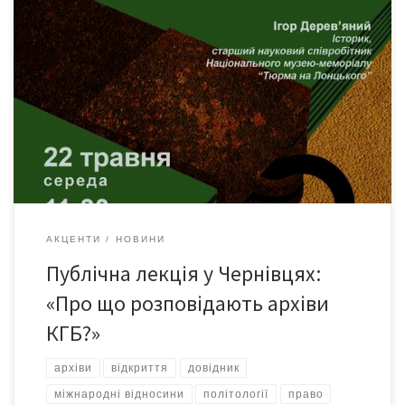
Історик, старший науковий співробітник Національного музею-
меморіалу «Тюрма на Лонцького» Ігор Дерев’яний розповість
про таємниці історії, які були надійно сховані кілька десятиліть
в архівах КГБ. 22 травня, середа 11:30 ауд. 33 факультет
історії, політології та міжнародних відносин Чернівецький
національний університет імені Юрія Федьковича м. Чернівці
(вул. Кафедральна, 2) Відкриття архівів в […]
АКЦЕНТИ
НОВИНИ
Публічна лекція у Чернівцях:
«Про що розповідають архіви
КГБ?»
архіви
відкриття
довідник
міжнародні відносини
політології
право