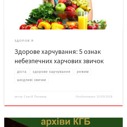
бути дуже шкідливими. Але їх простіше скоригувати, якщо
свідомо підійти до […]
ЗДОРОВ'Я
Здорове харчування: 5 ознак
небезпечних харчових звичок
дієта
здорове харчування
режим
шкідливі звички
автор
Сергій Паламар
Опубліковано
31/03/2018