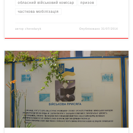
обласний військовий комісар
призов
часткова мобілізація
автор
cheredaryk
Опубліковано
31/07/2014
Сьогодні Чернівецький обласний військовий комісар Віталій
Чурай поінформував про хід часткової мобілізації на Буковині.
З учорашнього дня такі зустрічі з журналістами краю
відбуватимуться щоденно. Віталій Чурай повідомив, що в
області проводиться третя черга часткової мобілізації,
метою якої є підтримання обороноздатності держави та
завершення проведення антитерористичної операції. Нині ж
триває уточнення […]