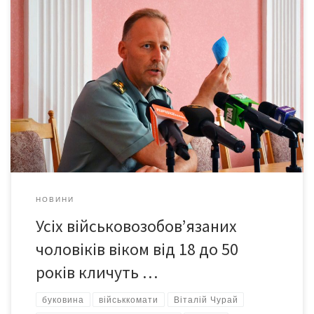
З’явитися до районних (міського) військових комісаріатів по
місцю перебування на військовому облікудо військкоматів
треба до 3 серпня 2014 року. Про це сьогодні, 31 липня, під
час брифінгу повідомив обласний військовий комісар Віталій
Чурай. Він також поінформував журналістів щодо проведення
часткової мобілізації на Буковині та основних питань,
пов’язаних з її перебігом […]
НОВИНИ
Усіх військовозобов’язаних
чоловіків віком від 18 до 50
років кличуть …
буковина
військкомати
Віталій Чурай