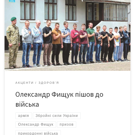
А разом із ним – ще 13 юнаків, серед яких і Сашко Бучацький,
син учасника АТО 3-х ротацій Миколи Бучацького, керуючого
справами Мамаївської об’єднаної територіальної громади.
Захисники наших кордонів: до армії вони йдуть хлопчаками, а
повернуться чоловіками Усі хлопці вдягли того дня зелені
берети прикордонників. Це лише 13 із тих […]
АКЦЕНТИ
ЗДОРОВ'Я
Олександр Фищук пішов до
війська
армія
Збройні сили України
Олександр Фищук
призов
прикордонні війська