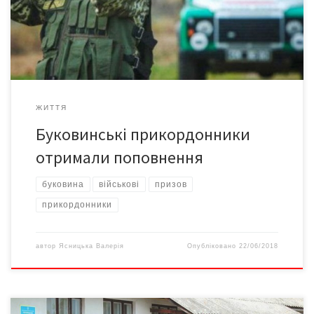
прикордонної служби, вогневої підготовки та інших необхідних
дисциплін. Хлопці не надовго затримаються у Чернівцях: на них
чекають у підрозділах […]
ЖИТТЯ
Буковинські прикордонники
отримали поповнення
буковина
військові
призов
прикордонники
автор
Ясницька Валерія
Опубліковано
22/06/2018