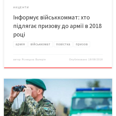
АКЦЕНТИ
Інформує військкоммат: хто
підлягає призову до армії в 2018
році
армія
військкомат
повістка
призов
автор
Ясницька Валерія
Опубліковано
18/08/2018
Понад 7 десятків новобранців проходитимуть службу в
підрозділах Чернівецького прикордонного загону. Одразу після
призову хлопці пройшли місячні навчання у Кінологічному
навчальному центрі Держприкордонслужби на Львівщині.
Майбутні прикордонники пройшли курс з тактики