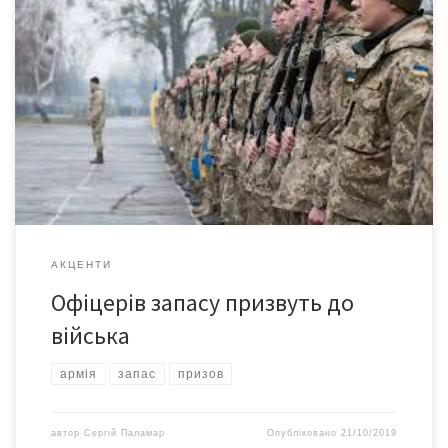
Під час весняного призову на службу до ЗСУ направлено 12
офіцерів з Буковини, а ще 15 заплановано призвати восени.
Наприкінці жовтня почнеться осінній призов офіцерів запасу
на військову службу. Призову на 18 місяців підлягають офіцери
запасу, чоловіки та жінки, віком до 43 років, які закінчили
кафедри військової підготовки, мають вищу […]
АКЦЕНТИ
Офіцерів запасу призвуть до
війська
армія
запас
призов
автор
Сергій Паламар
Опубліковано
21/10/2019