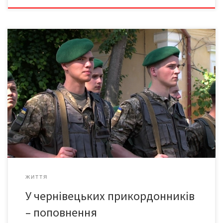
Півтори сотні новобранців весняного призову 2019 року
прибули зі Львівщини до Чернівців, повідомила прес-служба
Чернівецького прикордонного загону. Протягом кількох тижнів
юнаки проходитимуть навчання у навчальному пункті,
нещодавно сформованому у військовому містечку «Садгора».
Після ознайомлення з матеріальною базою новобранцям
представили офіцерів-наставників і керівництво навчального
пункту. А вже після оволодіння базовим курсом […]
ЖИТТЯ
У чернівецьких прикордонників
– поповнення