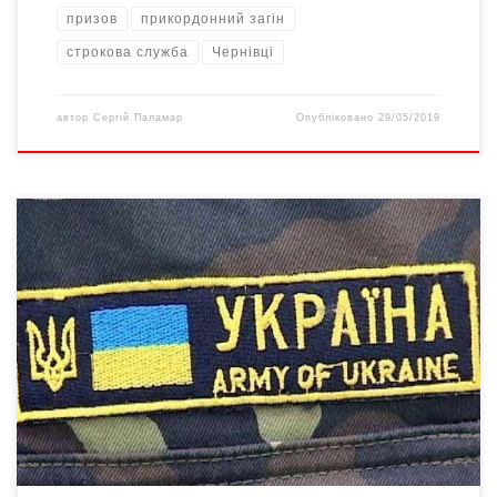
призов
прикордонний загін
строкова служба
Чернівці
автор
Сергій Паламар
Опубліковано
29/05/2019
Захист Вітчизни, незалежності та територіальної цілісності
України є конституційним обов’язком українців (ст. 65
Конституції та ч. 1 ст. 1 Закону України «Про військовий
обов’язок і військову службу»). Двічі на рік у всіх областях
України проводиться набір на строкову військову службу.
Військовий обов’язок встановлюється з метою підготовки
громадян України до захисту […]