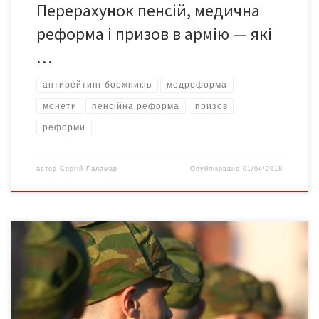
Перерахунок пенсій, медична
реформа і призов в армію — які
…
антирейтинг боржників
медреформа
монети
пенсійна реформа
призов
реформи
автор
Сергій Паламар
Опубліковано
01/04/2018
Серед людей призовного віку є ті, хто може розраховувати на
відстрочку на законних підставах. Про це пише «Апостроф».
Відповідно до закону «Про військовий обов’язок і військову
службу», у призовників є чотири основні причини для