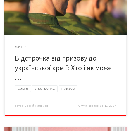
відстрочення: За сімейними обставинами: наприклад, якщо у
військовозобов’язаного є дитина до трьох років, двоє дітей
або він […]
ЖИТТЯ
Відстрочка від призову до
української армії: Хто і як може
…
армія
відстрочка
призов
автор
Сергій Паламар
Опубліковано
05/11/2017