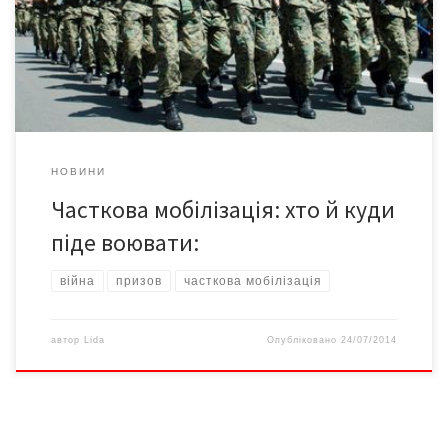
запасі всіх військових спеціальностей – до 40 років, а також
вищий офіцерський склад всіх військових спеціальностей – до
60 років. Українське законодавство передбачає надання
мобілізованим […]
НОВИНИ
Часткова мобілізація: хто й куди
піде воювати:
війна
призов
часткова мобілізація
автор
Lida
Опубліковано
24/07/2014