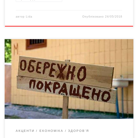
автор
Lida
Опубліковано
24/05/2018
У квітні на українців чекають зміни у різних сферах. По-новому
перераховуватимуть пенсії, контролюватимуть якість
харчових продуктів і ходитимуть на прийоми до лікаря.
Міністерство юстиції почне стягувати заборгованість по
зарплатні. В армію призвуть більше 15 тис. українців. У
гаманцях з’являться монети номіналом 1 грн і 2 грн.
Gazeta.ua підготувала добірку найістотніших змін, […]
АКЦЕНТИ
ЕКОНОМІКА
ЗДОРОВ'Я