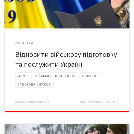
Начальник відділу офіцерів запасу і кадру Чернівецького ОВК
[…]
АКЦЕНТИ
Відновити військову підготовку
та послужити Україні
армія
військова підготовка
призов
строкова служба
автор
Сергій Паламар
Опубліковано
29/10/2019