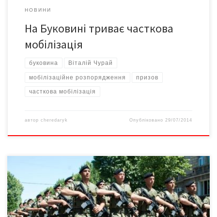
НОВИНИ
На Буковині триває часткова
мобілізація
буковина
Віталій Чурай
мобілізаційне розпорядження
призов
часткова мобілізація
автор
cheredaryk
Опубліковано
29/07/2014
Якщо говорити про якісну складовунаступної хвилі мобілізації,
то призиватися будуть переважно офіцери й сержанти запасу
всіх військових спеціальностей – до 45 років, рядовий склад у