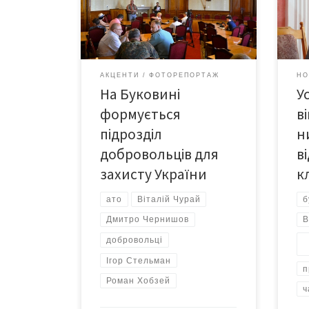
облі
добровольців, які створюють
серп
підрозділ, що нестиме службу на
31 л
кордонах України та в зоні АТО.
пові
комі
АКЦЕНТИ
ФОТОРЕПОРТАЖ
НО
поін
На Буковині
Ус
пров
на Б
формується
в
пов’
підрозділ
н
добровольців для
в
захисту України
к
ато
Віталій Чурай
б
Дмитро Чернишов
В
добровольці
Ігор Стельман
п
Роман Хобзей
ч