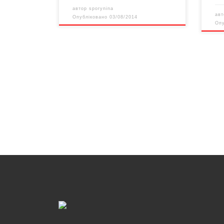
автор
sporynina
ав
Опубліковано
03/08/2014
Оп