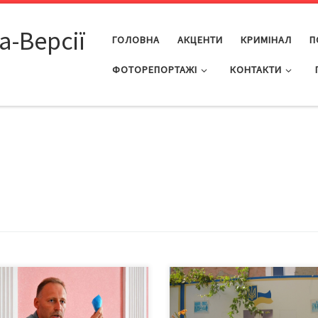
а-Версії
ГОЛОВНА
АКЦЕНТИ
КРИМІНАЛ
П
ФОТОРЕПОРТАЖІ
КОНТАКТИ
итися до районних (міського)
Сьогодні Чернівецький обласн
ькових комісаріатів по місцю
військовий комісар Віталій Чур
бування на військовому
поінформував про хід частково