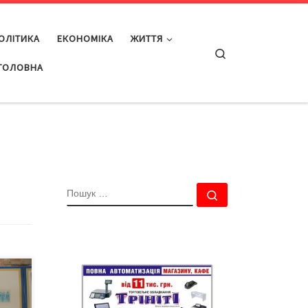
ОЛІТИКА
ЕКОНОМІКА
ЖИТТЯ
Search
ГОЛОВНА
ПОШУК
Пошук …
ий
ай
ї