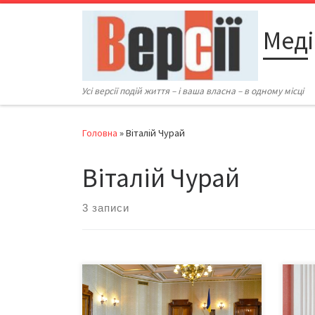
Перейти до вмісту
Меді
Усі версії подій життя – і ваша власна – в одному місці
Головна
»
Віталій Чурай
Віталій Чурай
3 записи
З’яв
3 серпня у Чернівецькій обласній
війс
державній адміністрації відбулася
пере
прес-конференція буковинців-