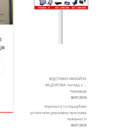
лій
є
ої є
і
ія
ї
й
ння
ВІДСТАВКА МИХАЙЛА
ФЕДОРОВА: погляд з…
Чернівців
18/07/2026
Укрпошта та Ощадбанк
розпочали державну програму
лояльності
18/07/2026