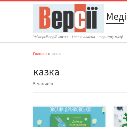
Перейти до вмісту
Меді
Усі версії подій життя – і ваша власна – в одному місці
Головна
»
казка
казка
5 записів
До Днів Міста в Літературному
Казк
целанівському центрі
найк
(вул. О. Кобилянської, 51) 5 жовтня
хоро