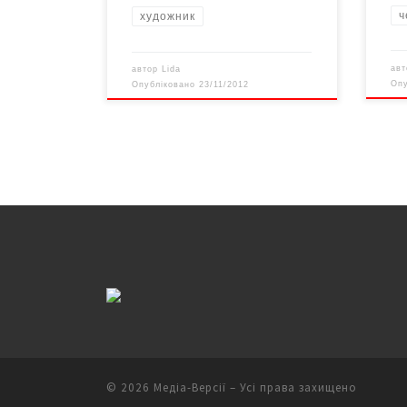
ч
художник
ав
автор
Lida
Оп
Опубліковано
23/11/2012
© 2026
Медіа-Версії
– Усі права захищено