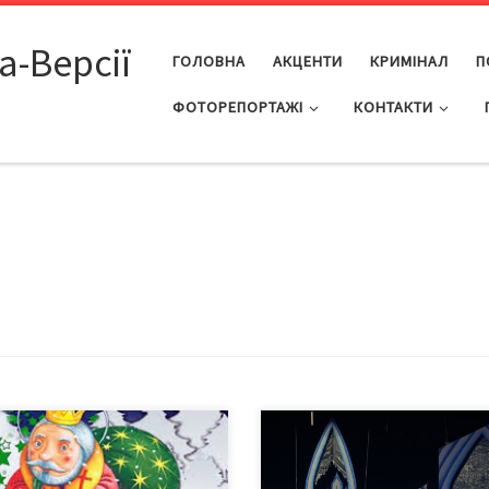
а-Версії
ГОЛОВНА
АКЦЕНТИ
КРИМІНАЛ
П
ФОТОРЕПОРТАЖІ
КОНТАКТИ
овий проект Правда в тому, що
А в муздрамтеатрі – «Білосніжка
ращий спосіб зробити дітей
семеро гномів»
шими – це зробити їх
день Святого Миколая в