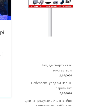
трі
Іван
ли з-
рі
и:
…]
а
р
Там, де смерть стає
мистецтвом
16/07/2026
Небезпека: уряд змінює НЕ
парламент
16/07/2026
Ціни на продукти в Україні: яйця
дешевшають, хліб може