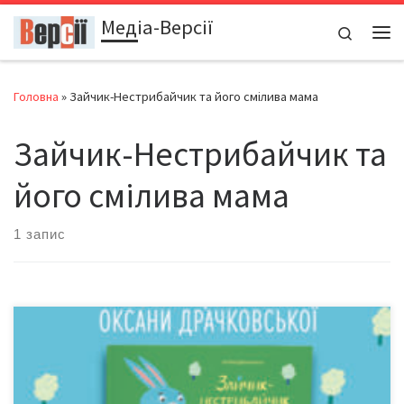
Медіа-Версії
Перейти до вмісту
Search
Ме
Головна
»
Зайчик-Нестрибайчик та його смілива мама
Зайчик-Нестрибайчик та
його смілива мама
1 запис
До Днів Міста в Літературному целанівському центрі
(вул. О. Кобилянської, 51) 5 жовтня о 17:30 відбудеться
презентація нової книжки чернівецької письменниці та