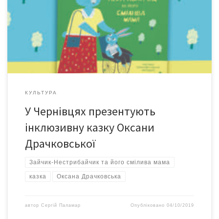
журналістки Оксани Драчковської «Зайчик-нестрибайчик та
його смілива мама», що побачила світ у дитячому арт-
видавництві «Чорні вівці». «Вихід цієї книжки вважаю головною
подією свого професійного життя, – говорить Оксана
Драчковська. – […]
КУЛЬТУРА
У Чернівцях презентують
інклюзивну казку Оксани
Драчковської
Зайчик-Нестрибайчик та його смілива мама
казка
Оксана Драчковська
автор
Сергій Паламар
Опубліковано
04/10/2019