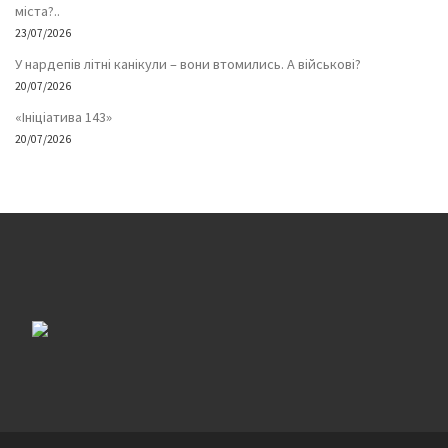
міста?..
23/07/2026
У нардепів літні канікули – вони втомились. А військові?
20/07/2026
«Ініціатива 143»
20/07/2026