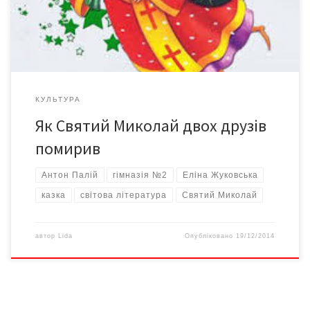
різдвяні публікації казок, придуманих нашими наймолодшими
читачами. Це буде цікаво й вам, дорослі, […]
КУЛЬТУРА
Як Святий Миколай двох друзів
помирив
Антон Палій
гімназія №2
Еліна Жуковська
казка
світова література
Святий Миколай
автор
Lida
Опубліковано
19/12/2014