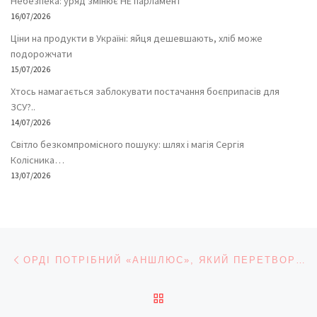
Небезпека: уряд змінює НЕ парламент
16/07/2026
Ціни на продукти в Україні: яйця дешевшають, хліб може
подорожчати
15/07/2026
Хтось намагається заблокувати постачання боєприпасів для
ЗСУ?..
14/07/2026
Світло безкомпромісного пошуку: шлях і магія Сергія
Колісника…
13/07/2026
Навігація записів
Попередній запис
ОРДІ ПОТРІБНИЙ «АНШЛЮС», ЯКИЙ ПЕРЕТВОРИТЬ УКРАЇНУ НА ОКРАЇНУ ВІДРОДЖЕНОЇ РОСІЙСЬКОЇ ІМПЕРІЇ
ПОВЕРНУТИСЯ ДО СПИС