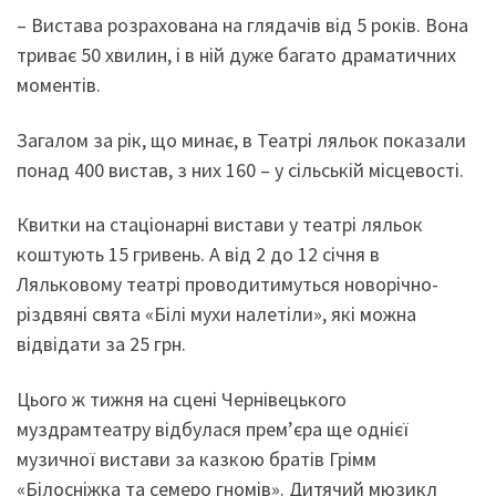
– Вистава розрахована на глядачів від 5 років. Вона
триває 50 хвилин, і в ній дуже багато драматичних
моментів.
Загалом за рік, що минає, в Театрі ляльок показали
понад 400 вистав, з них 160 – у сільській місцевості.
Квитки на стаціонарні вистави у театрі ляльок
коштують 15 гривень. А від 2 до 12 січня в
Ляльковому театрі проводитимуться новорічно-
різдвяні свята «Білі мухи налетіли», які можна
відвідати за 25 грн.
Цього ж тижня на сцені Чернівецького
муздрамтеатру відбулася прем’єра ще однієї
музичної вистави за казкою братів Грімм
«Білосніжка та семеро гномів». Дитячий мюзикл