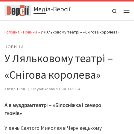
Медіа-Версії
Перейти до вмісту
Search
Ме
Головна
»
Новини
»
У Ляльковому театрі – «Снігова королева»
НОВИНИ
У Ляльковому театрі –
«Снігова королева»
автор
Lida
|
Опубліковано
09/01/2014
А
в
муздрамтеатрі – «Білосніжка і семеро
гномів»
У день Святого Миколая в Чернівецькому