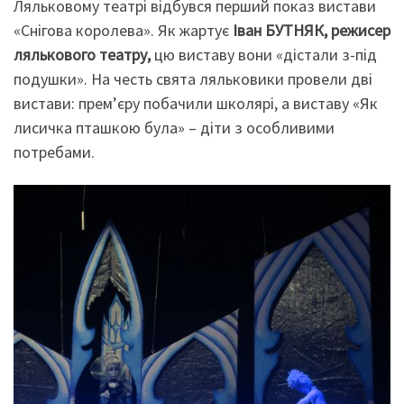
Ляльковому театрі відбувся перший показ вистави
«Снігова королева». Як жартує
Іван БУТНЯК, режисер
лялькового театру,
цю виставу вони «дістали з-під
подушки». На честь свята ляльковики провели дві
вистави: прем’єру побачили школярі, а виставу «Як
лисичка пташкою була» – діти з особливими
потребами.