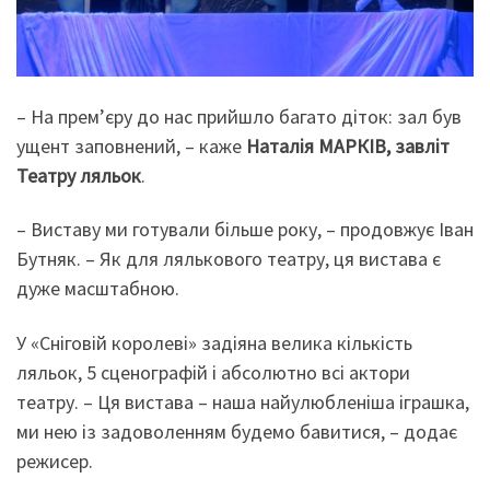
– На прем’єру до нас прийшло багато діток: зал був
ущент заповнений, – каже
Наталія МАРКІВ, завліт
Театру ляльок
.
– Виставу ми готували більше року, – продовжує Іван
Бутняк. – Як для лялькового театру, ця вистава є
дуже масштабною.
У «Сніговій королеві» задіяна велика кількість
ляльок, 5 сценографій і абсолютно всі актори
театру. – Ця вистава – наша найулюбленіша іграшка,
ми нею із задоволенням будемо бавитися, – додає
режисер.