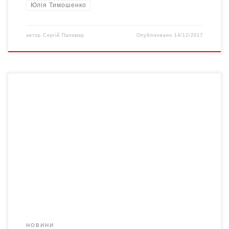
Юлія Тимошенко
автор
Сергій Паламар
Опубліковано
14/12/2017
Цьогорічні вибори до Верховної Ради відбуватимуться на
основі змішаної виборчої системи. Половину депутатів
обиратимемо за партійними списками, половину – в
мажоритарних округах. Це означає, що мусимо робити вибір
між конкретними людьми, а не лише програмами партій. Наша
психіка звикла створювати певні ідеали, орієнтуючись на які,
ми й обираємо. Який же […]
НОВИНИ