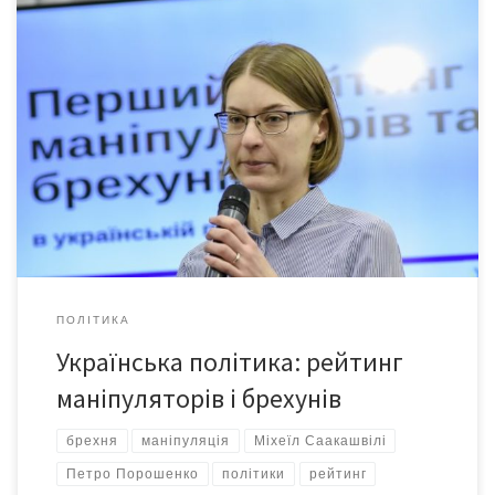
VoxCheck презентував перший рейтинг маніпуляторів та
брехунів в українській політиці. Рейтинг сформували за
результатами аналізу 424 висловлювань 20 українських
політиків, озвучених ними протягом вересня-жовтня цього
року. До трійки найбільших «брехунів» увійшли Юлія
Тимошенко, Вадим Рабінович та Юрій Бойко. 48% сказаного
Юлією Тимошенко за цей період є маніпуляцією, 26% –
неправдою. Частка […]
ПОЛІТИКА
Українська політика: рейтинг
маніпуляторів і брехунів
брехня
маніпуляція
Міхеїл Саакашвілі
Петро Порошенко
політики
рейтинг