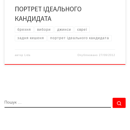
ПОРТРЕТ ІДЕАЛЬНОГО
КАНДИДАТА
брехня
вибори
джинси
євреї
задня кишеня
портрет ідеального кандидата
автор
Lida
Опубліковано
27/09/2012
ПОШУК
По