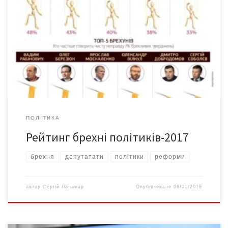
Пенсійна та медична реформи, бюджет та стан економіки —
те, про що політики найбільше говорили 2017-го і чим
маніпулювали, вивчали у VOXUKRAINE. Улітку 2017-го Центр
економічної стратегії досліджував, як українці сприймають
реформи. З’ясувалося, що люди бачать нинішні проблеми у
пенсійній системі чи медицині, але не підтримують їхнього
реформування в […]
ПОЛІТИКА
Рейтинг брехні політиків-2017
брехня
депутатати
політики
реформи
автор
Сергій Паламар
Опубліковано
06/01/2018