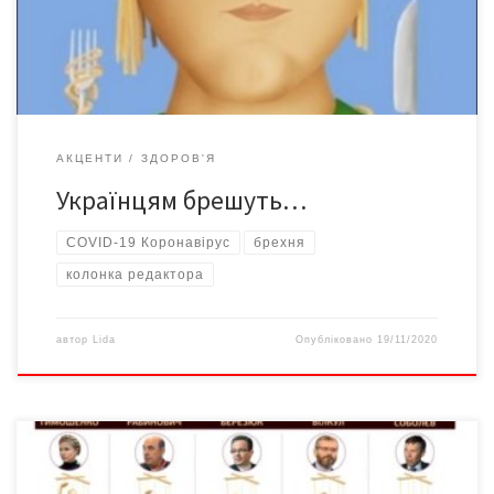
мобільні бригади приїжджають до помешкань хворих українців
брати аналізи на COVID-19. Принаймні […]
АКЦЕНТИ
ЗДОРОВ'Я
Українцям брешуть…
COVID-19 Коронавірус
брехня
колонка редактора
автор
Lida
Опубліковано
19/11/2020