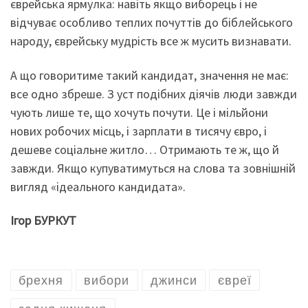
єврейська ярмулка: навіть якщо виборець і не
відчуває особливо теплих почуттів до біблейського
народу, єврейську мудрість все ж мусить визнавати.
А що говоритиме такий кандидат, значення не має:
все одно збреше. З уст подібних діячів люди завжди
чують лише те, що хочуть почути. Це і мільйони
нових робочих місць, і зарплати в тисячу євро, і
дешеве соціальне житло… Отримають те ж, що й
завжди. Якщо купуватимуться на слова та зовнішній
вигляд «ідеального кандидата».
Ігор БУРКУТ
брехня
вибори
джинси
євреї