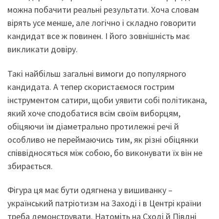
можна побачити реальні результати. Хоча словам
вірять усе менше, але логічно і складно говорити
кандидат все ж повинен. І його зовнішність має
викликати довіру.
Такі найбільш загальні вимоги до популярного
кандидата. А тепер скористаємося гострим
інструментом сатири, щоби уявити собі політикана,
який хоче сподобатися всім своїм виборцям,
обіцяючи їм діаметрально протилежні речі й
особливо не переймаючись тим, як різні обіцянки
співвідносяться між собою, бо виконувати їх він не
збирається.
Фігура ця має бути одягнена у вишиванку –
український патріотизм на Заході і в Центрі країни
треба демонструвати. Натоміть на Сході й Півдні