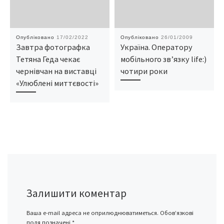
Опубліковано
17/02/2022
Опубліковано
26/01/2009
Завтра фотографка
Україна. Оператору
Тетяна Геда чекає
мобільного зв’язку life:)
чернівчан на виставці
чотири роки
«Улюблені миттєвості»
Залишити коментар
Ваша e-mail адреса не оприлюднюватиметься.
Обов’язкові
поля позначені
*