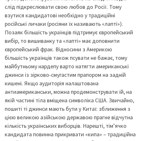
слід підкреслювати свою любов до Росії. Тому
взутися кандидатові необхідно у традиційні
російські личаки (росіяни їх називають «лапті»).
Позаяк більшість українців підтримує європейський
вибір, то вишиванку та «лапті» має доповнити
європейський фрак. Відносини з Америкою
більшість українців також псувати не бажає, тому
майбутньому нардепу варто натягти американські
джинси із зірково-смугастим прапором на задній
кишені. Якщо аудиторія налаштована
антиамериканськи, можна продемонструвати їй, на
якій частині тіла вміщена символіка США. Звичайно,
пошиті ті джинси мають бути у Китаї: зближення з
цією великою азійською державою прагне відчутна
кількість українських виборців. Нарешті, тім’ячко
кандидата повинна прикривати «кипа» – традиційна