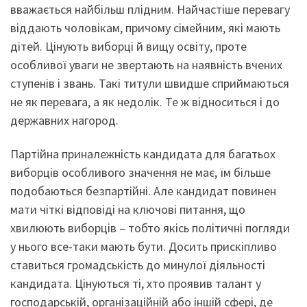
вважається найбільш плідним. Найчастіше перевагу
віддають чоловікам, причому сімейним, які мають
дітей. Цінують виборці й вищу освіту, проте
особливої уваги не звертають на наявність вчених
ступенів і звань. Такі титули швидше сприймаються
не як перевага, а як недолік. Те ж відноситься і до
державних нагород.
Партійна приналежність кандидата для багатьох
виборців особливого значення не має, їм більше
подобаються безпартійні. Але кандидат повинен
мати чіткі відповіді на ключові питання, що
хвилюють виборців – тобто якісь політичні погляди
у нього все-таки мають бути. Досить прискіпливо
ставиться громадськість до минулої діяльності
кандидата. Цінуються ті, хто проявив талант у
господарській, організаційній або іншій сфері, де