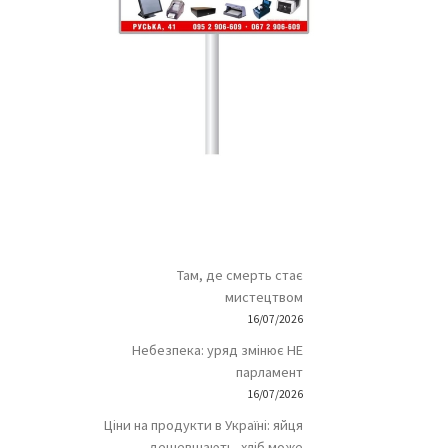
Там, де смерть стає
мистецтвом
16/07/2026
Небезпека: уряд змінює НЕ
парламент
16/07/2026
Ціни на продукти в Україні: яйця
дешевшають, хліб може