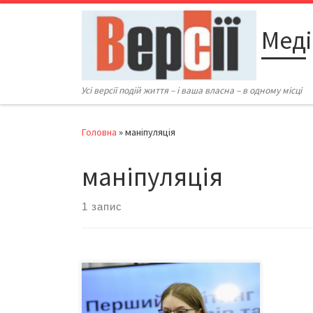
Перейти до вмісту
Меді
Усі версії подій життя – і ваша власна – в одному місці
Головна
»
маніпуляція
маніпуляція
1 запис
VoxCheck презентував перший
рейтинг маніпуляторів та брехунів
в українській політиці. Рейтинг