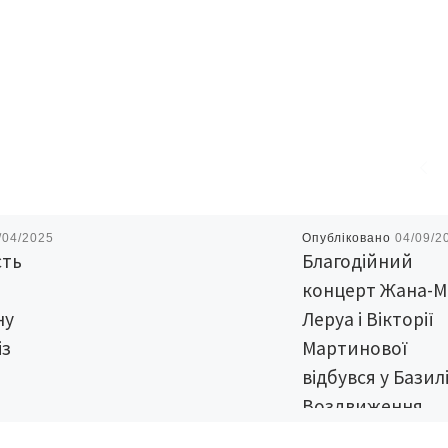
/04/2025
Опубліковано
04/09/2
сть
Благодійний
концерт Жана-М
ну
Леруа і Вікторії
із
Мартинової
відбувся у Базилі
Воздвиження
твердила
Всечесного Хрес