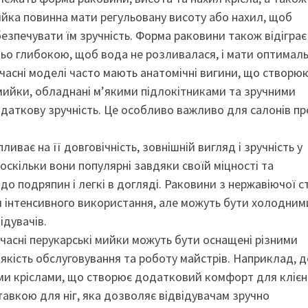
 Мийка повинна мати регульовану висоту або нахил, щоб
абезпечувати їм зручність. Форма раковини також відіграє
ньо глибокою, щоб вода не розливалася, і мати оптимал
часні моделі часто мають анатомічні вигини, що створю
мийки, обладнані м’якими підлокітниками та зручними
даткову зручність. Це особливо важливо для салонів пр
иває на її довговічність, зовнішній вигляд і зручність у
оскільки вони популярні завдяки своїй міцності та
 до подряпин і легкі в догляді. Раковини з нержавіючої с
я інтенсивного використання, але можуть бути холодним
ідувачів.
Сучасні перукарські мийки можуть бути оснащені різними
кість обслуговування та роботу майстрів. Наприклад, д
ми кріслами, що створює додатковий комфорт для клієнт
авкою для ніг, яка дозволяє відвідувачам зручно