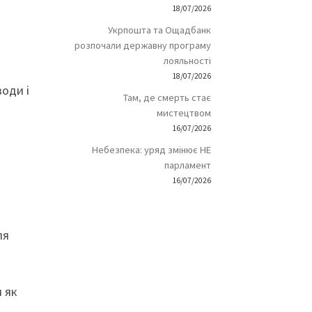
18/07/2026
Укрпошта та Ощадбанк
розпочали державну програму
лояльності
18/07/2026
води і
Там, де смерть стає
мистецтвом
16/07/2026
Небезпека: уряд змінює НЕ
парламент
16/07/2026
ля
м як