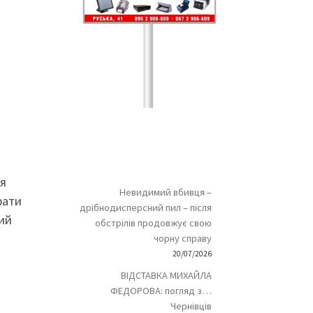
ня
Невидимий вбивця –
рати
дрібнодисперсний пил – після
ний
обстрілів продовжує свою
чорну справу
20/07/2026
ВІДСТАВКА МИХАЙЛА
ФЕДОРОВА: погляд з…
Чернівців