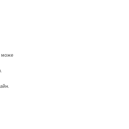
е може
.
айн.