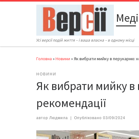
Перейти до вмісту
Меді
Усі версії подій життя – і ваша власна – в одному місці
Головна
»
Новини
»
Як вибрати мийку в перукарню: к
НОВИНИ
Як вибрати мийку в 
рекомендації
автор
Людмила
|
Опубліковано
03/09/2024