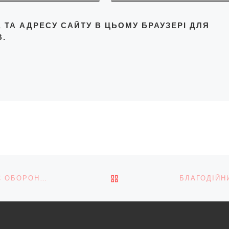
L, ТА АДРЕСУ САЙТУ В ЦЬОМУ БРАУЗЕРІ ДЛЯ
.
ПОВЕРНУТИСЯ ДО СПИС
ПОКРИВАННЯ ТАТАРОВА ПРЕЗИДЕНТОМ ПІДРИВАЄ ОБОРОНОЗДАТНІСТЬ УКРАЇНИ – ШАБУНІН