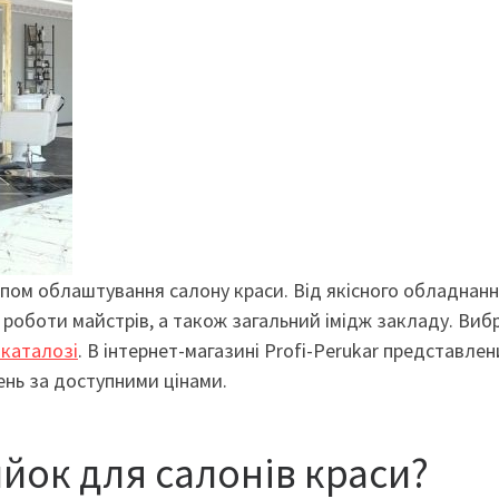
пом облаштування салону краси. Від якісного обладнан
 роботи майстрів, а також загальний імідж закладу. Виб
 каталозі
. В інтернет-магазині Profi-Perukar представле
ень за доступними цінами.
ийок для салонів краси?