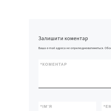
свою обіцянку на
1 млрд доларів п
Ці кошти мають
компенсувати вт
фінансової підтр
боку США. […]
Залишити коментар
Ваша e-mail адреса не оприлюднюватиметься.
Обов
*
КОМЕНТАР
*
ІМ'Я
*
E