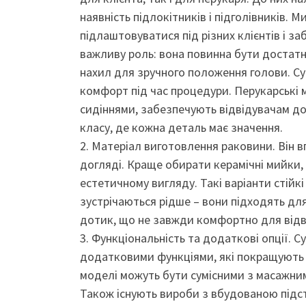
наявність підлокітників і підголівників.
підлаштовуватися під різних клієнтів і з
важливу роль: вона повинна бути достат
нахил для зручного положення голови. Су
комфорт під час процедури. Перукарські 
сидіннями, забезпечують відвідувачам до
класу, де кожна деталь має значення.
2. Матеріал виготовлення раковини. Він впл
догляді. Краще обирати керамічні мийки, 
естетичному вигляду. Такі варіанти стійкі
зустрічаються рідше – вони підходять дл
дотик, що не завжди комфортно для відв
3. Функціональність та додаткові опції. 
додатковими функціями, які покращують я
моделі можуть бути сумісними з масажни
Також існують вироби з вбудованою підст