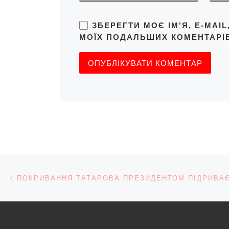
ЗБЕРЕГТИ МОЄ ІМ'Я, E-MAI
МОЇХ ПОДАЛЬШИХ КОМЕНТАРІВ
Навігація записів
Попередній запис