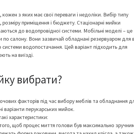
, кожен з яких має свої переваги і недоліки. Вибір типу
, розміру приміщення і бюджету. Стаціонарні мийки
чаються до водопровідної системи. Мобільні моделі – це
ти по салону. Вони зазвичай обладнані резервуаром для 
о системи водопостачання. Цей варіант підходить для
ють на виїзді.
йку вибрати?
лючових факторів під час вибору меблів та обладнання д
ні варіанти перукарських мийок.
акі характеристики:
я того, щоб процес миття голови був максимально зручни
належать форма раковини, висота та нахил крісла, а також