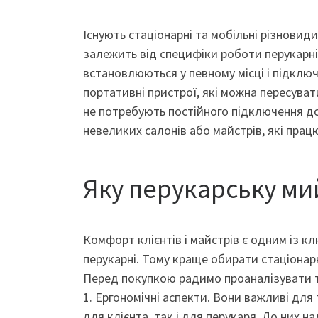
Існують стаціонарні та мобільні різновиди
залежить від специфіки роботи перукарні
встановлюються у певному місці і підклю
портативні пристрої, які можна пересува
не потребують постійного підключення д
невеликих салонів або майстрів, які працю
Яку перукарську ми
Комфорт клієнтів і майстрів є одним із к
перукарні. Тому краще обирати стаціонар
Перед покупкою радимо проаналізувати т
1. Ергономічні аспекти. Вони важливі дл
для клієнта, так і для перукаря. До них 