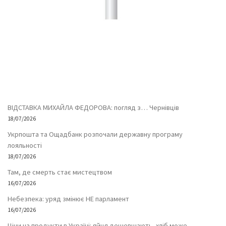
ВІДСТАВКА МИХАЙЛА ФЕДОРОВА: погляд з… Чернівців
18/07/2026
Укрпошта та Ощадбанк розпочали державну програму
лояльності
18/07/2026
Там, де смерть стає мистецтвом
16/07/2026
Небезпека: уряд змінює НЕ парламент
16/07/2026
Ціни на продукти в Україні: яйця дешевшають, хліб може