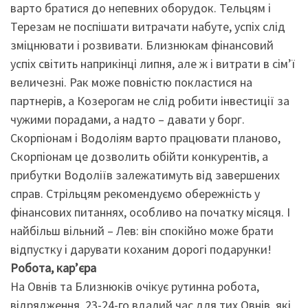
варто братися до непевних оборудок. Тельцям і
Терезам не поспішати витрачати набуте, успіх слід
зміцнювати і розвивати. Близнюкам фінансовий
успіх світить наприкінці липня, але ж і витрати в сім’ї
величезні. Рак може повністю покластися на
партнерів, а Козерогам не слід робити інвестиції за
чужими порадами, а надто – давати у борг.
Скорпіонам і Водоліям варто працювати планово,
Скорпіонам це дозволить обійти конкурентів, а
прибутки Водоліїв залежатимуть від завершених
справ. Стрільцям рекомендуємо обережність у
фінансових питаннях, особливо на початку місяця. І
найбільш вільний – Лев: він спокійно може брати
відпустку і дарувати коханим дорогі подарунки!
Робота, кар’єра
На Овнів та Близнюків очікує рутинна робота,
відрядження. 23-24-го вдалий час для тих Овнів, які