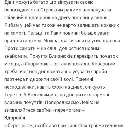
Діви можуть багато що зіпсувати своєю
непосидючістю.Стрільцям радимо запланувати
спільний відпочинок на другу половину липня.
Рибам у цей час також не варто залишати коханих
на самоті. Тельці та Раки повинні більше уваги
приділяти дітям. Можна зважитися на усиновлення.
Проте самотнім не слід довірятися новим
знайомим. Почуття Близнюків перевірить початок
місяця, а Скорпіонів – остання декада. Козерогам
треба вчитися дипломатично усувати спроби
партнера підкорити своїй волі. Приємні
несподіванки, навіть схожі на диво, очікують
Терезів. А Водоліям можна довіритися гармонії
власних почуттів. Попереджаємо Левів: не
вихваляйтеся своїми «перемогами»!
Здоров’я
Обережність, особливо при заняттях травматичними