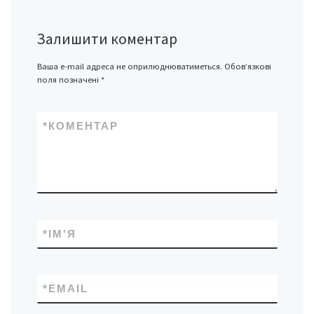
Залишити коментар
Ваша e-mail адреса не оприлюднюватиметься.
Обов’язкові
поля позначені
*
*
КОМЕНТАР
*
ІМ'Я
*
EMAIL