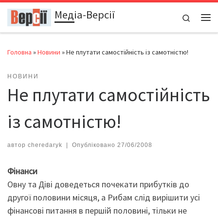
Медіа-Версії
Перейти до вмісту
Search
Ме
Головна
»
Новини
»
Не плутати самостійність із самотністю!
НОВИНИ
Не плутати самостійність
із самотністю!
автор
cheredaryk
|
Опубліковано
27/06/2008
Фінанси
Овну та Діві доведеться почекати прибутків до
другої половини місяця, а Рибам слід вирішити усі
фінансові питання в першій половині, тільки не