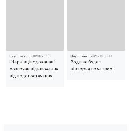
Опубліковано
02/03/2009
Опубліковано
21/10/2011
“Чернівціводоканал”
Води не буде з
розпочав відключення
вівторка по четвер!
від водопостачання