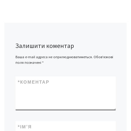
Залишити коментар
Ваша e-mail адреса не оприлюднюватиметься.
Обов’язкові
поля позначені
*
*
КОМЕНТАР
*
ІМ'Я