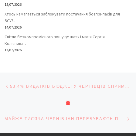
15/07/2026
Хтось намагається заблокувати постачання боєприпасів для
ЗСУ?..
14/07/2026
Світло безкомпромісного пошуку: шлях і магія Сергія
Колісника…
13/07/2026
Навігація записів
Попередній запис
53,4% ВИДАТКІВ БЮДЖЕТУ ЧЕРНІВЦІВ СПРЯМОВАНО НА ЗАРПЛАТУ
ПОВЕРНУТИСЯ ДО СПИС
На
МАЙЖЕ ТИСЯЧА ЧЕРНІВЧАН ПЕРЕБУВАЮТЬ ПІД ОПІКОЮ «ТУРБОТИ»