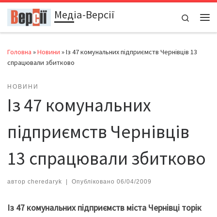
Медіа-Версії
Перейти до вмісту
Search
Ме
Головна
»
Новини
»
Із 47 комунальних підприємств Чернівців 13
спрацювали збитково
НОВИНИ
Із 47 комунальних
підприємств Чернівців
13 спрацювали збитково
автор
cheredaryk
|
Опубліковано
06/04/2009
Із 47 комунальних підприємств міста Чернівці торік