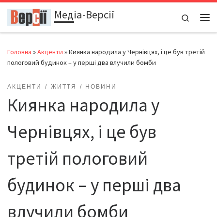
Медіа-Версії
Перейти до вмісту
Search
Ме
Головна
»
Акценти
»
Киянка народила у Чернівцях, і це був третій
пологовий будинок – у перші два влучили бомби
АКЦЕНТИ
ЖИТТЯ
НОВИНИ
Киянка народила у
Чернівцях, і це був
третій пологовий
будинок – у перші два
влучили бомби