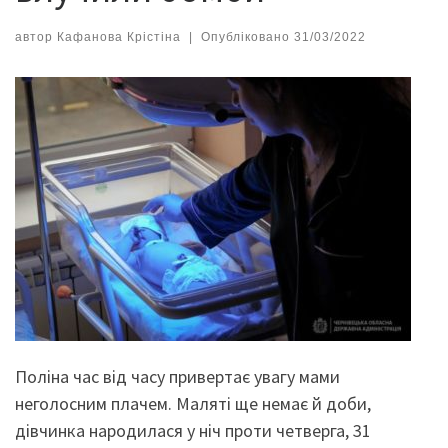
автор
Кафанова Крістіна
|
Опубліковано
31/03/2022
Поліна час від часу привертає увагу мами
неголосним плачем. Маляті ще немає й доби,
дівчинка народилася у ніч проти четверга, 31