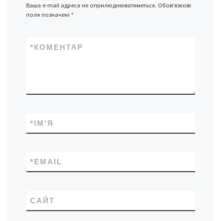
Ваша e-mail адреса не оприлюднюватиметься.
Обов’язкові
поля позначені
*
*
КОМЕНТАР
*
ІМ'Я
*
EMAIL
САЙТ