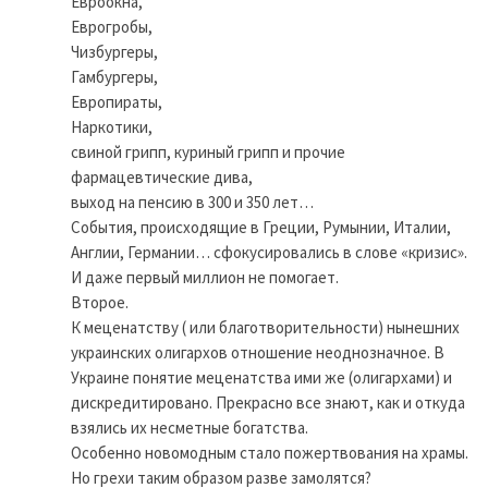
Евроокна,
Еврогробы,
Чизбургеры,
Гамбургеры,
Европираты,
Наркотики,
свиной грипп, куриный грипп и прочие
фармацевтические дива,
выход на пенсию в 300 и 350 лет…
События, происходящие в Греции, Румынии, Италии,
Англии, Германии… сфокусировались в слове «кризис».
И даже первый миллион не помогает.
Второе.
К меценатству ( или благотворительности) нынешних
украинских олигархов отношение неоднозначное. В
Украине понятие меценатства ими же (олигархами) и
дискредитировано. Прекрасно все знают, как и откуда
взялись их несметные богатства.
Особенно новомодным стало пожертвования на храмы.
Но грехи таким образом разве замолятся?