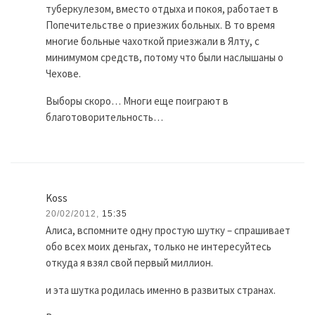
туберкулезом, вместо отдыха и покоя, работает в
Попечительстве о приезжих больных. В то время
многие больные чахоткой приезжали в Ялту, с
минимумом средств, потому что были наслышаны о
Чехове.
Выборы скоро… Многи еще поиграют в
благотоворительность…
Koss
20/02/2012,
15:35
Алиса, вспомните одну простую шутку – спрашивает
обо всех моих деньгах, только не интересуйтесь
откуда я взял свой первый миллион.
и эта шутка родилась именно в развитых странах.