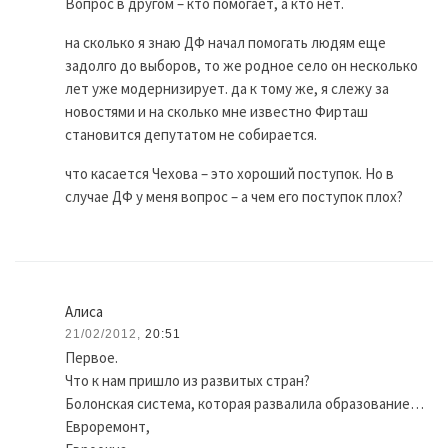
Вопрос в другом – кто помогает, а кто нет.
на сколько я знаю ДФ начал помогать людям еще
задолго до выборов, то же родное село он несколько
лет уже модернизирует. да к тому же, я слежу за
новостями и на сколько мне известно Фирташ
становится депутатом не собирается.
что касается Чехова – это хороший поступок. Но в
случае ДФ у меня вопрос – а чем его поступок плох?
Алиса
21/02/2012,
20:51
Первое.
Что к нам пришло из развитых стран?
Болонская система, которая развалила образование…
Евроремонт,