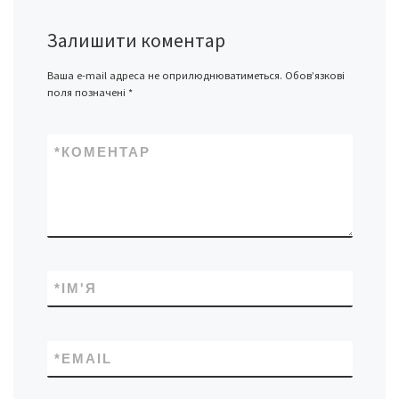
Залишити коментар
Ваша e-mail адреса не оприлюднюватиметься.
Обов’язкові
поля позначені
*
*
КОМЕНТАР
*
ІМ'Я
*
EMAIL