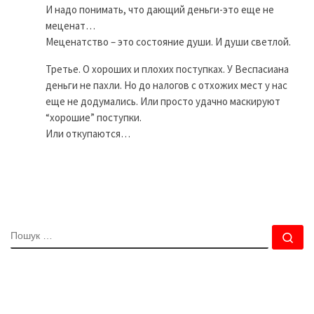
И надо понимать, что дающий деньги-это еще не
меценат…
Меценатство – это состояние души. И души светлой.
Третье. О хороших и плохих поступках. У Веспасиана
деньги не пахли. Но до налогов с отхожих мест у нас
еще не додумались. Или просто удачно маскируют
“хорошие” поступки.
Или откупаются…
ПОШУК
По