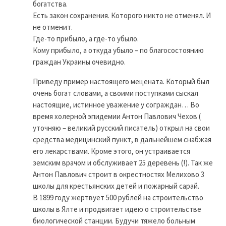
богатства.
Есть закон сохранения. Которого никто не отменял. И
не отменит.
Где-то прибыло, а где-то убыло.
Кому прибыло, а откуда убыло – по благосостоянию
граждан Украины очевидно.
Приведу пример настоящего мецената. Который был
очень богат словами, а своими поступками сыскал
настоящие, истинное уважение у сограждан… Во
время холерной эпидемии Антон Павлович Чехов (
уточняю – великий русский писатель) открыл на свои
средства медицинский пункт, в дальнейшем снабжая
его лекарствами. Кроме этого, он устраивается
земским врачом и обслуживает 25 деревень (!). Так же
Антон Павлович строит в окрестностях Мелихово 3
школы для крестьянских детей и пожарный сарай.
В 1899 году жертвует 500 рублей на строительство
школы в Ялте и продвигает идею о строительстве
биологической станции. Будучи тяжело больным