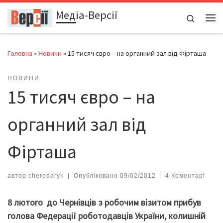
Медіа-Версії
Перейти до вмісту
Search
Ме
Головна
»
Новини
»
15 тисяч євро – на органний зал від Фірташа
НОВИНИ
15 тисяч євро – на
органний зал від
Фірташа
автор
cheredaryk
|
Опубліковано
09/02/2012
|
4 Коментарі
8 лютого до Чернівців з робочим візитом прибув
голова Федерації роботодавців України, колишній