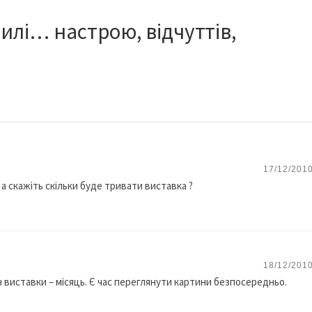
вилі… настрою, відчуттів,
17/12/2010
а скажіть скільки буде тривати виставка ?
18/12/2010
н виставки – місяць. Є час переглянути картини безпосередньо.