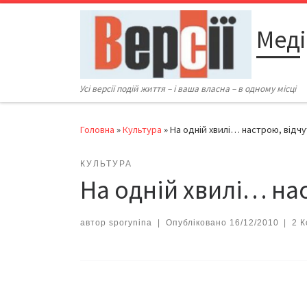
Перейти до вмісту
Меді
Усі версії подій життя – і ваша власна – в одному місці
Головна
»
Культура
»
На одній хвилі… настрою, відч
КУЛЬТУРА
На одній хвилі… на
автор
sporynina
|
Опубліковано
16/12/2010
|
2 