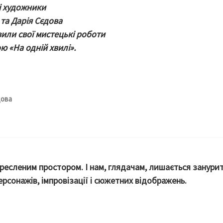
і художники
та Дарія Сєдова
вили свої мистецькі роботи
ю «На одній хвилі».
дова
ресленим простором. І нам, глядачам, лишається занурит
ерсонажів, імпровізації і сюжетних відображень.