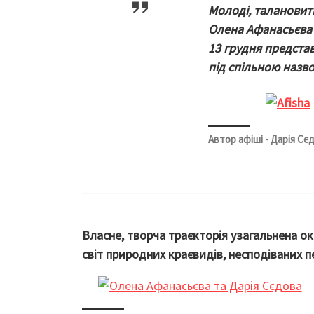
Молоді, талановит
Олена Афанасьєва 
13 грудня предста
під спільною назво
Автор афіші - Дарія Сє
Власне, творча траєкторія узагальнена ок
світ природних краєвидів, несподіваних п