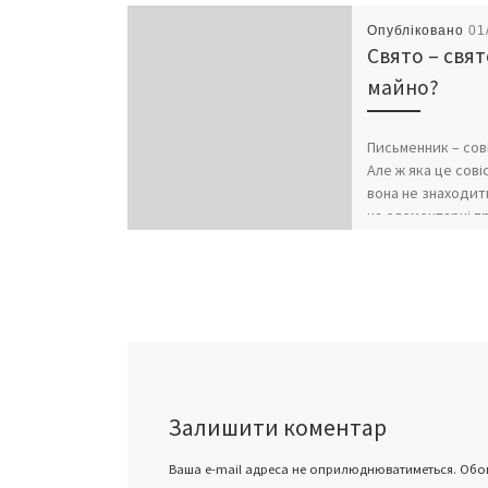
Опубліковано
01
Свято – свят
майно?
Письменник – сові
Але ж яка це сові
вона не знаходить
на елементарні п
запитання
Залишити коментар
Ваша e-mail адреса не оприлюднюватиметься.
Обов