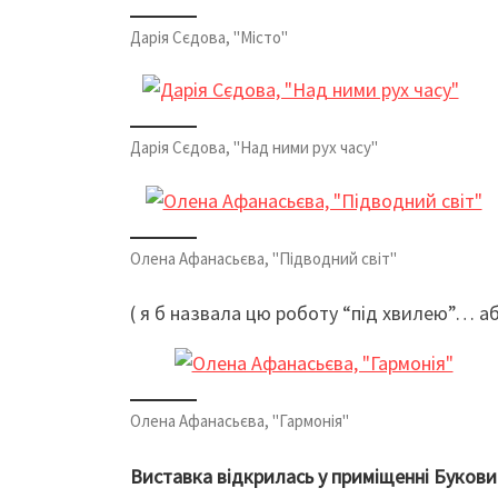
Дарія Сєдова, "Місто"
Дарія Сєдова, "Над ними рух часу"
Олена Афанасьєва, "Підводний світ"
( я б назвала цю роботу “під хвилею”… аб
Олена Афанасьєва, "Гармонія"
Виставка відкрилась у приміщенні Букови