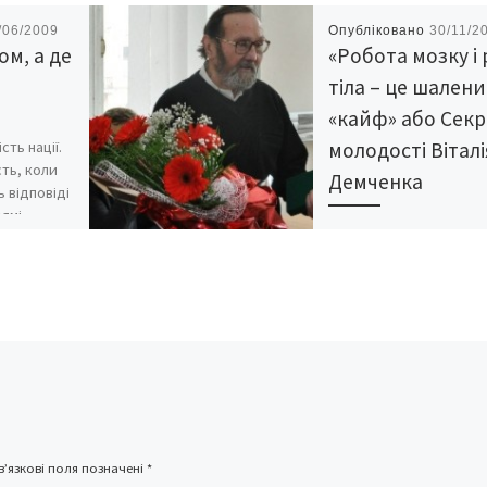
/06/2009
Опубліковано
30/11/2
ом, а де
«Робота мозку і 
тіла – це шален
«кайф» або Сек
сть нації.
молодості Віталі
сть, коли
Демченка
 відповіді
рямі
У поета-чернівчанина
Віталія Демченка, яком
нещодавно виповнилос
чимало регалій. Та є с
них дві, які, мабуть, йо
серцю найдорожчі: […
’язкові поля позначені
*