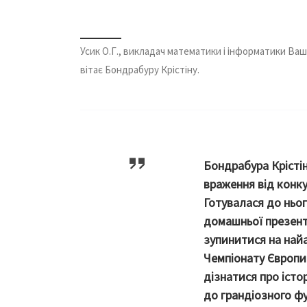
Усик О.Г., викладач математики і інформатики Ва
вітає Бондрабуру Крістіну.
Бондрабура Крісті
враження від конку
Готувалася до ньог
домашньої презента
зупинитися на найа
Чемпіонату Європи 
дізнатися про істо
до грандіозного фу