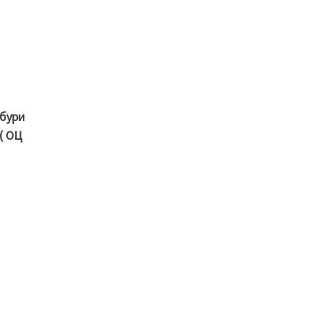
абури
( ОЦ