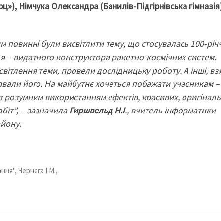
ц»), Німчука Олександра (Банилів-Підгірнівська гімназія)
ям повинні були висвітлити тему, що стосувалась 100-річч
 – видатного конструктора ракетно-космічних систем.
світлення теми, провели дослідницьку роботу. А інші, в
ювали його. На майбутнє хочеться побажати учасникам –
 з розумним використанням ефектів, красивих, оригіналь
біт”, – зазначила
Гиршвельд Н.І
., вчитель інформатики
айону.
ння", Чернега І.М.,