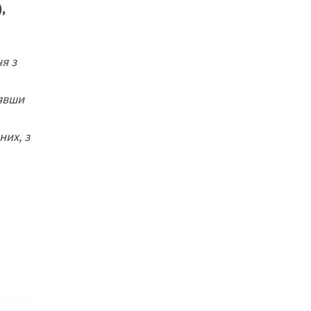
,
я з
зявши
них, з