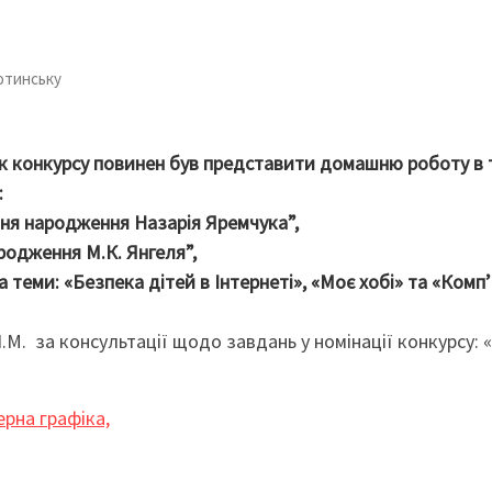
отинську
к конкурсу повинен був представити домашню роботу в 
:
дня народження Назарія Яремчука”,
ародження М.К. Янгеля”,
а теми: «Безпека дітей в Інтернеті», «Моє хобі» та «Комп
.М. за консультації щодо завдань у номінації конкурсу: 