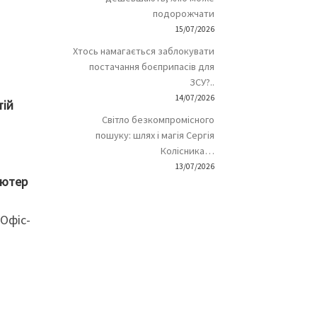
подорожчати
15/07/2026
Хтось намагається заблокувати
постачання боєприпасів для
ЗСУ?..
14/07/2026
тій
Світло безкомпромісного
пошуку: шлях і магія Сергія
Колісника…
13/07/2026
’ютер
«Офіс-