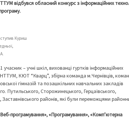
НТТУМ відбувся обласний конкурс з інформаційних техно
програму.
иступив Куриш
едньої,
А.
1 учасник – учні шкіл, вихованці гуртків інформаційних
НТТУМ, КЮТ “Кварц”, збірна команда м.Чернівців, кома
овської гімназій та позашкільних навчальних закладів
го. Путильського, Сторожинецького, Герцаївського,
, Заставнівського районів, які були переможцями районн
 «Веб-програмування», «Програмування», «Комп’ютерна