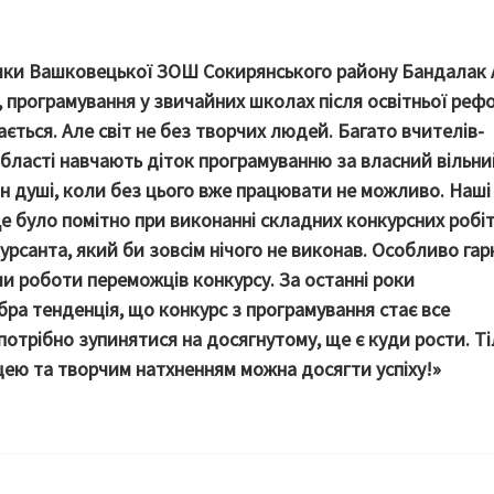
ики Вашковецької ЗОШ Сокирянського району
Бандалак 
, програмування у звичайних школах після освітньої реф
ється. Але світ не без творчих людей. Багато вчителів-
ї області навчають діток програмуванню за власний вільни
н душі, коли без цього вже працювати не можливо. Наші
е було помітно при виконанні складних конкурсних робіт
рсанта, який би зовсім нічого не виконав. Особливо га
и роботи переможців конкурсу. За останні роки
бра тенденція, що конкурс з програмування стає все
потрібно зупинятися на досягнутому, ще є куди рости. Т
ею та творчим натхненням можна досягти успіху!»