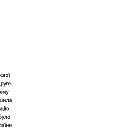
свої
руге.
тему
ішила
ацію
було
раїни