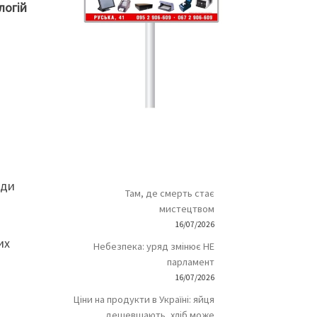
логій
нди
Там, де смерть стає
мистецтвом
16/07/2026
их
Небезпека: уряд змінює НЕ
парламент
16/07/2026
Ціни на продукти в Україні: яйця
дешевшають, хліб може