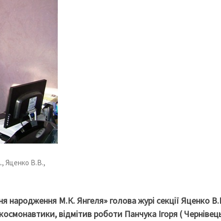
., Яценко В.В.,
ня народження М.К. Янгеля» голова журі секції Яценко В.В
 космонавтики, відмітив роботи Панчука Ігоря ( Чернівец