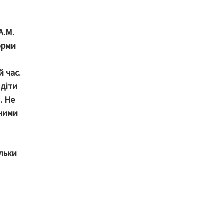
А.М.
орми
й час.
 діти
. Не
рними
ільки