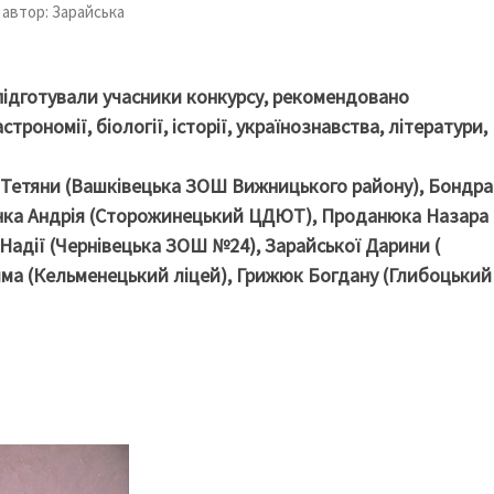
 автор: Зарайська
підготували учасники конкурсу, рекомендовано
рономії, біології, історії, українознавства, літератури,
 Тетяни (Вашківецька ЗОШ Вижницького району), Бондр
янка Андрія (Сторожинецький ЦДЮТ), Проданюка Назара 
Надії (Чернівецька ЗОШ №24), Зарайської Дарини (
има (Кельменецький ліцей), Грижюк Богдану (Глибоцький