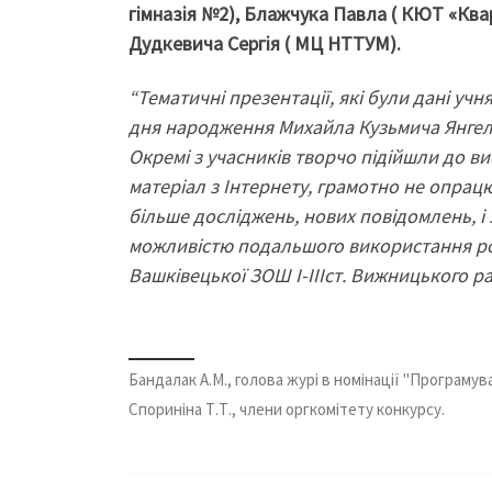
гімназія №2), Блажчука Павла ( КЮТ «Квар
Дудкевича Сергія ( МЦ НТТУМ).
“Тематичні презентації, які були дані учн
дня народження Михайла Кузьмича Янгеля
Окремі з учасників творчо підійшли до ви
матеріал з Інтернету, грамотно не опрац
більше досліджень, нових повідомлень, і
можливістю подальшого використання ро
Вашківецької ЗОШ І-ІІІст. Вижницького р
Бандалак А.М., голова журі в номінації "Програмува
Спориніна Т.Т., члени оргкомітету конкурсу.