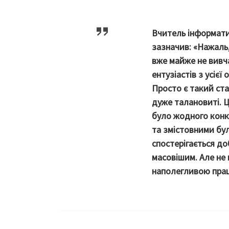
Вчитель інформат
зазначив: «Нажаль
вже майже не вивча
ентузіастів з усіє
Просто є такий ста
дуже талановиті. Ц
було жодного конку
та змістовними бул
спостерігається до
масовішим. Але не 
наполегливою прац