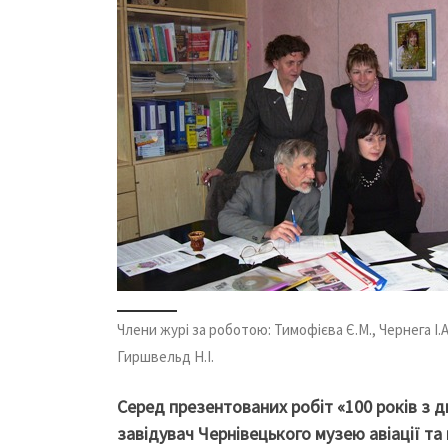
Члени журі за роботою: Тимофієва Є.М., Чернега І.А
Гиршвельд Н.І.
Серед презентованих робіт «100 років з д
завідувач Чернівецького музею авіації та