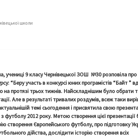
шківецької школи
на
, учениці 9 класу Чернівецької ЗОШ №30 розповіла про 
рсу: “Беру участь в конкурсі юних програмістів “Байт ” вд
о на протязі трьох тижнів. Найскладнішим було обрати 
ції. Але в результаті тривалих роздумів, всеж таки вир
ктуальнішій темі сьогодення і присвятила свою презент
з футболу 2012 року. Метою створення цієї презентації 
рію створення Європейського футболу, про підготовку Ук
тбольного дійства, дослідити історію створення всіх