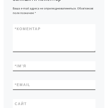
Ваша e-mail адреса не оприлюднюватиметься.
Обов’язкові
поля позначені
*
*
КОМЕНТАР
*
ІМ'Я
*
EMAIL
САЙТ