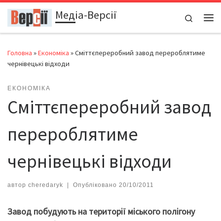
Медіа-Версії
Перейти до вмісту
Search
Ме
Головна
»
Економіка
»
Сміттєпереробний завод перероблятиме
чернівецькі відходи
ЕКОНОМІКА
Сміттєпереробний завод
перероблятиме
чернівецькі відходи
автор
cheredaryk
|
Опубліковано
20/10/2011
Завод побудують на території міського полігону