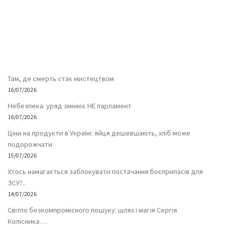
Там, де смерть стає мистецтвом
16/07/2026
Небезпека: уряд змінює НЕ парламент
16/07/2026
Ціни на продукти в Україні: яйця дешевшають, хліб може
подорожчати
15/07/2026
Хтось намагається заблокувати постачання боєприпасів для
ЗСУ?..
14/07/2026
Світло безкомпромісного пошуку: шлях і магія Сергія
Колісника…