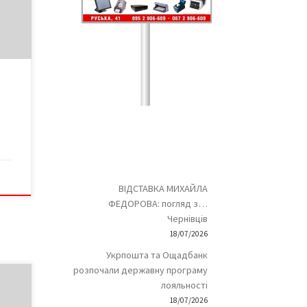
ьну
чому
сти
ьку
я
и:
ВІДСТАВКА МИХАЙЛА
ФЕДОРОВА: погляд з…
Чернівців
18/07/2026
Укрпошта та Ощадбанк
розпочали державну програму
і
лояльності
18/07/2026