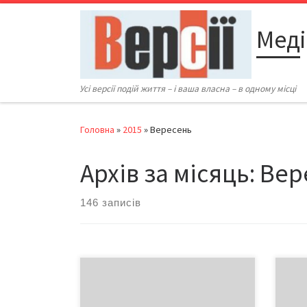
Перейти до вмісту
Меді
Усі версії подій життя – і ваша власна – в одному місці
Головна
»
2015
»
Вересень
Архів за місяць:
Вер
146 записів
Під стіною школи №1, де ще
Кіль
донедавна красувався смітник,
від 
практично на Театральній площі,
дня,