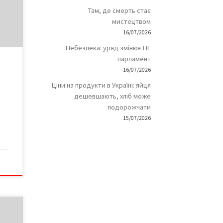
Там, де смерть стає
мистецтвом
ку
16/07/2026
-
Небезпека: уряд змінює НЕ
Потяг
парламент
16/07/2026
0, а
Ціни на продукти в Україні: яйця
име
дешевшають, хліб може
подорожчати
15/07/2026
 на