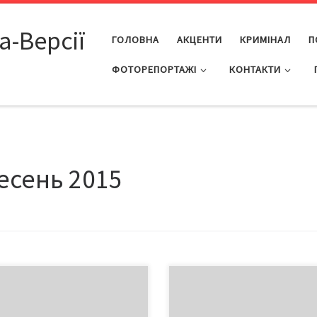
а-Версії
ГОЛОВНА
АКЦЕНТИ
КРИМІНАЛ
П
ФОТОРЕПОРТАЖІ
КОНТАКТИ
есень 2015
ка років тому, відволікаючись
Масові сподівання на неминучі 
надзвичайних стресів робочого
«революції Гідності» позитивні
 вечорами я дивився зовсім не
зміни в Україні знову