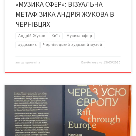
«МУЗИКА СФЕР»: ВІЗУАЛЬНА
МЕТАФІЗИКА АНДРІЯ ЖУКОВА В
ЧЕРНІВЦЯХ
Андрій Жуков
Київ
Музика сфер
художник
Чернівецький художній музей
автор
sporynina
Опубліковано
15/05/2025
Поки що саме так сприймає нас світ, бо московія донесла і до
Європи, і до Америки вкрадену в нас історію, подавши її, як
свою, а ми, українці, досі цього не спростували. Без активної
участі України світ і далі сприйматиме нас крізь чужу оптику. У