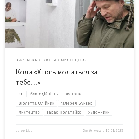
свободи мистецтво з усього світу, започаткувавши
міжнародний проєкт «Someone Prays for You» («Хтось молиться
за тебе»), розповідає інтернет-видання Parlament.ua. Проєкт
триває на онлайн-платформі практично від початку
повномасштабного вторгнення. А нещодавно […]
ВИСТАВКА
ЖИТТЯ
МИСТЕЦТВО
Коли «Хтось молиться за
тебе…»
art
благодійність
виставка
Віолетта Олійник
галерея Бункер
мистецтво
Тарас Полатайко
художники
автор
Lida
Опубліковано
16/01/2025