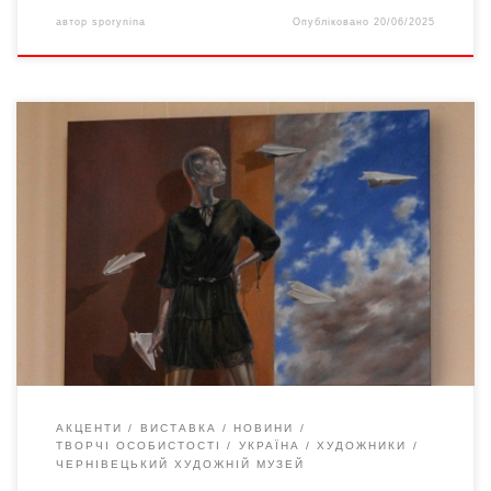
автор
sporynina
Опубліковано
20/06/2025
1 травня 2025-го в Чернівецькому обласному художньому
музеї відкрилася персональна виставка київського художника
Андрія Жукова під назвою «Музика сфер». Це вже друга його
експозиція в цьому музеї, що свідчить про постійний інтерес
до творчості митця. Андрій Жуков народився в 1972 році в
Києві. Освіту здобув у Видавничо-поліграфічному інституті
НТУУ «КПІ […]
АКЦЕНТИ
ВИСТАВКА
НОВИНИ
ТВОРЧІ ОСОБИСТОСТІ
УКРАЇНА
ХУДОЖНИКИ
ЧЕРНІВЕЦЬКИЙ ХУДОЖНІЙ МУЗЕЙ