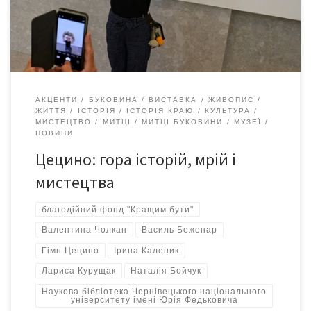
надихаючи митців та краєзнавців. Мистецький проєкт «Цецин,
Цецино, Цецина…» […]
АКЦЕНТИ
БУКОВИНА
ВИСТАВКА
ЖИВОПИС
ЖИТТЯ
ІСТОРІЯ
ІСТОРІЯ КРАЮ
КУЛЬТУРА
МИСТЕЦТВО
МИТЦІ
МИТЦІ БУКОВИНИ
МУЗЕЇ
НОВИНИ
Цецино: гора історій, мрій і
мистецтва
благодійний фонд "Кращим бути"
Валентина Чолкан
Василь Беженар
Гімн Цецино
Ірина Каленик
Лариса Курущак
Наталія Бойчук
Наукова бібліотека Чернівецького національного
університету імені Юрія Федьковича