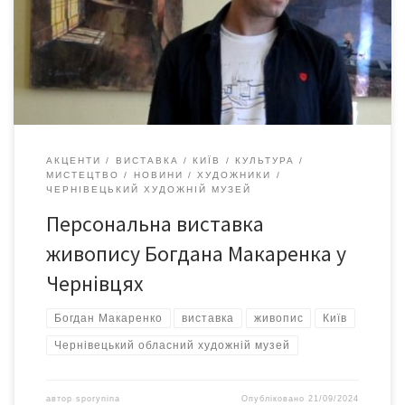
академії образотворчого мистецтва та архітектури,
факультет «станковий живопис», майстерня доц. Л. В. Балкінда
(Кольчугіно, Крим). Отримав диплом «бакалавра» з відзнакою.
2012-2014р.р.- […]
АКЦЕНТИ
ВИСТАВКА
КИЇВ
КУЛЬТУРА
МИСТЕЦТВО
НОВИНИ
ХУДОЖНИКИ
ЧЕРНІВЕЦЬКИЙ ХУДОЖНІЙ МУЗЕЙ
Персональна виставка
живопису Богдана Макаренка у
Чернівцях
Богдан Макаренко
виставка
живопис
Київ
Чернівецький обласний художній музей
автор
sporynina
Опубліковано
21/09/2024