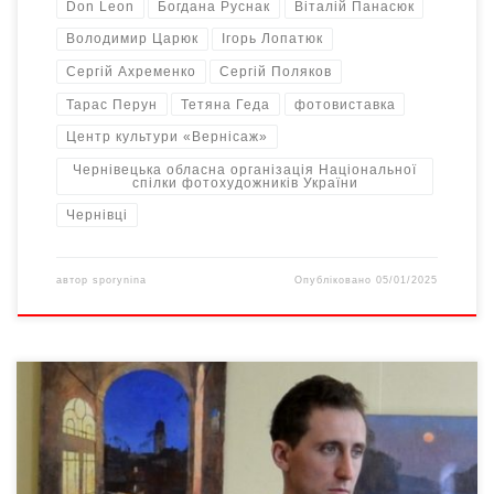
Don Leon
Богдана Руснак
Віталій Панасюк
Володимир Царюк
Ігорь Лопатюк
Сергій Ахременко
Сергій Поляков
Тарас Перун
Тетяна Геда
фотовиставка
Центр культури «Вернісаж»
Чернівецька обласна організація Національної
спілки фотохудожників України
Чернівці
автор
sporynina
Опубліковано
05/01/2025
20 вересня 2024-го у Чернівецькому обласному художньому
музеї відкрилася персональна виставка живопису Богдана
Макаренка. Богдан Макаренко – художник – живописець з
Києва. 2008-2012р.р. – навчався в Кримській філії Національної