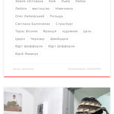
Земля обітована
Київ
Львів
Любек
Люблін
мистецтво
Німеччина
Олег Любківський
Польща
Світлана Балінченко
Страсбург
Тарас Возняк
Франція
художник
Цель
Цюріх
Чернівці
Швейцарія
Юдіт Шифферле
Юдіт Шіфферле
Юрій Якимчук
автор
sporynina
Опубліковано
10/04/2025
Українці в тилу допомагають тримати оборону своїм рідним-
фронтовикам усіма можливими способами. Про чернівецьких
митців, які долучили до боротьби за збереження нашої