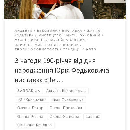
Представлені сардаками, […]
АКЦЕНТИ
БУКОВИНА
ВИСТАВКА
ЖИТТЯ
КУЛЬТУРА
МИСТЕЦТВО
МИТЦІ БУКОВИНИ
МУЗЕЇ
МУЗЕЇ ТА МУЗЕЙНА СПРАВА
НАРОДНЕ МИСТЕЦТВО
НОВИНИ
ТВОРЧІ ОСОБИСТОСТІ
ТРАДИЦІЇ
ФОТО
З нагоди 190-річчя від дня
народження Юрія Федьковича
виставка «Не …
SARDAK.UA
Августа Кохановська
ГО «Крик душі»
Іван Холоменюк
Оксана Ротар
Олена Прокоп’юк
Олена Рєпіна
Олена Ясінська
сардак
Світлана Крачило