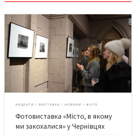
4 січня 2024-го у Чернівцях відкрилася фотовиставка «Місто, в
якому ми закохалися» Чернівецької обласної організації
Національної спілки фотохудожників України. На виставці
представлені 58 фоторобіт 8 авторів: Тараса Перуна, Ігоря
Лопатюка, Сергія Ахременка, Сергія Полякова, Тетяни Геди,
Володимира Царюка, Віталія Панасюка, Богдани Руснак.
Найважливіша сторона фотографії, як на мене, – це […]
АКЦЕНТИ
ВИСТАВКА
НОВИНИ
ФОТО
Фотовиставка «Місто, в якому
ми закохалися» у Чернівцях