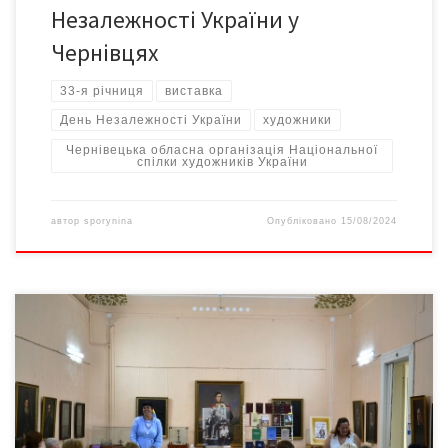
Незалежності України у
Чернівцях
33-я річниця
виставка
День Незалежності України
художники
Чернівецька обласна організація Національної
спілки художників України
автор
sporynina
Опубліковано
15/08/2024
8 серпня 2024-го у Чернівецькому художньому музеї відбулися
мистецькі заходи до відзначення ювілею Юрія Федьковича.
Лекція «Мій Юрій Федькович». Валентина Чолкан, доцент
кафедри української літератури ЧНУ ім. Ю. Федьковича,
лауреат міжнародної літературно-мистецької премії імені