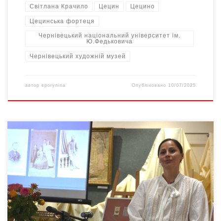
Світлана Крачило
Цецин
Цецино
Цецинська фортеця
Чернівецький національний університет ім.
Ю.Федьковича
Чернівецький художній музей
автор
sporynina
Опубліковано
10/07/2025
17 червня 2025 -го у Чернівецькому краєзнавчому музеї
відбулася лекція «Між реальністю та ідеалом. Фотографія у
повсякденному житті чернівчан (друга половина ХІХ – початок
ХХ століття)», яку провела кандидатка історичних наук
Катерина Валявська – провідна наукова співробітниця музею.
У 1860-х роках у Відні спалахнув справжній бум на фото у
форматі […]