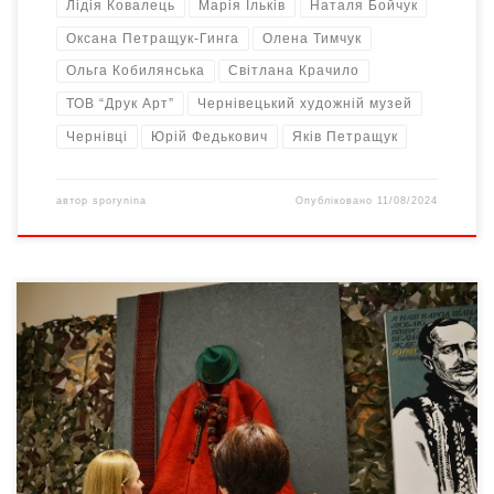
Лідія Ковалець
Марія Ільків
Наталя Бойчук
Оксана Петращук-Гинга
Олена Тимчук
Ольга Кобилянська
Світлана Крачило
ТОВ “Друк Арт”
Чернівецький художній музей
Чернівці
Юрій Федькович
Яків Петращук
автор
sporynina
Опубліковано
11/08/2024
6 серпня 2024-го у Чернівецькому обласному краєзнавчому
музеї відбулося відкриття виставки у рамках проєкту
SARDAK.UA «Не скину тя, мій сардаче», з нагоди 190-річчя від
дня народження Юрія Федьковича. На виставці глядачі могли
побачити традиційний стрій буковинських гуцулів з фондів
Чернівецького обласного краєзнавчого музею та
Літературно-меморіального музею Юрія Федьковича.