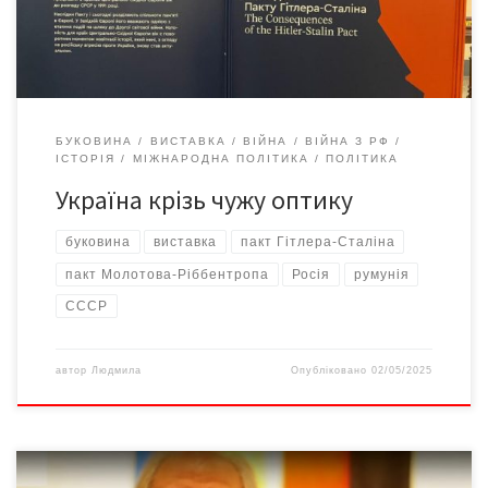
цьому вкотре переконалася на виставці «Шрам […]
БУКОВИНА
ВИСТАВКА
ВІЙНА
ВІЙНА З РФ
ІСТОРІЯ
МІЖНАРОДНА ПОЛІТИКА
ПОЛІТИКА
Україна крізь чужу оптику
буковина
виставка
пакт Гітлера-Сталіна
пакт Молотова-Ріббентропа
Росія
румунія
СССР
автор
Людмила
Опубліковано
02/05/2025