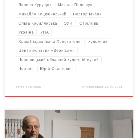
Лариса Курущак
Микола Пелешук
Михайло Коцюбинський
Нестор Мизак
Ольга Кобилянська
ОУН
Стрілківці
Україна
УПА
Храм Різдва Івана Хрестителя.
художник
Центр культури «Вернісаж»
Чернівецький обласний художній музей
Чортків
Юрій Федькович
автор
sporynina
Опубліковано
28/04/2025
4 лютого 2025-го у галереі Steinberg Gallery&Cafe у Чернівцях
відбулася лекція, обговорення та фінісаж виставки «ЗЕМЛЯ