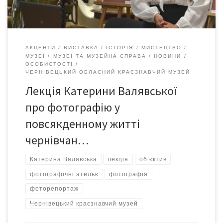
АКЦЕНТИ
ВИСТАВКА
ІСТОРІЯ
МИСТЕЦТВО
МУЗЕЇ
МУЗЕЇ ТА МУЗЕЙНА СПРАВА
НОВИНИ
ОСОБИСТОСТІ
ЧЕРНІВЕЦЬКИЙ ОБЛАСНИЙ КРАЄЗНАВЧИЙ МУЗЕЙ
Лекція Катерини Валявської
про фотографію у
повсякденному житті
чернівчан…
Катерина Валявська
лекція
об’єктив
фотографічні ательє
фотографія
фоторепортаж
Чернівецький краєзнавчий музей