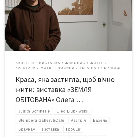
ОБІТОВАНА» художника-графіка Олега Любківського. На
зображеннях переважає м’який, теплий теракотово-
брунатний тон — колір випаленої глини, землі, що зберігає
сонце. Це поєднання кольору охри, кори, іноді навіть паленого
цукру. Цей птах справді вражає — […]
АКЦЕНТИ
ВИСТАВКА
ЖИВОПИС
ЖИТТЯ
КУЛЬТУРА
МИТЦІ
НОВИНИ
УКРАЇНА
ЧЕРНІВЦІ
Краса, яка застигла, щоб вічно
жити: виставка «ЗЕМЛЯ
ОБІТОВАНА» Олега …
Judith Schifferle
Oleg Liubkiwskij
Steinberg Gallery&Cafe
Австрія
Базель
Браунау
виставка
Гробціг