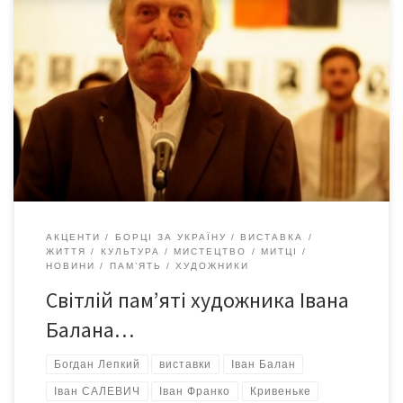
22 квітня 2025-го у Чернівецькому художньому музеї
відкрилася виставка, присвячена світлій пам’яті заслуженого
художника України Івана Балана (02.08.1941 – 06.03.2025).
Експозиція триватиме протягом місяця та включає 19
живописних полотен і 18 екслібрисів, що репрезентують
ключові етапи творчого шляху митця. Також представлені
вибрані книжкові видання, оформлені або ілюстровані Іваном
Баланом, які […]
АКЦЕНТИ
БОРЦІ ЗА УКРАЇНУ
ВИСТАВКА
ЖИТТЯ
КУЛЬТУРА
МИСТЕЦТВО
МИТЦІ
НОВИНИ
ПАМ’ЯТЬ
ХУДОЖНИКИ
Світлій пам’яті художника Івана
Балана…
Богдан Лепкий
виставки
Іван Балан
Іван САЛЕВИЧ
Іван Франко
Кривеньке