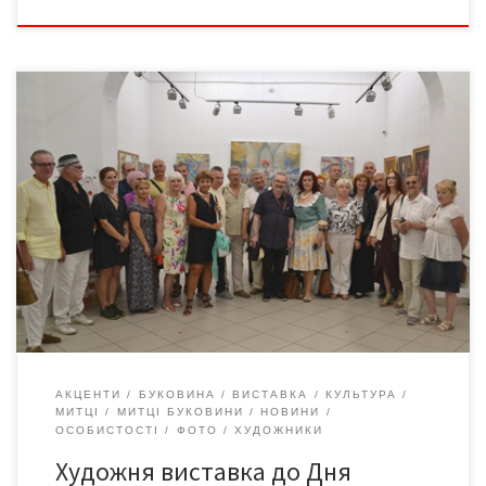
15 серпня 2023-го у Чернівцях, у центрі культури «Вернісаж»
відбулося відкриття обласної художньої виставки,
присвяченої 33-тій річниці Незалежності України.
Організатори: Чернівецька обласна організація Національної
спілки художників України. Кожний твір виставки унікальний і
має і свого глядача. І на виставках завжди є трохи часу на
спілкування із колегами, знайомими, висловити свою […]
АКЦЕНТИ
БУКОВИНА
ВИСТАВКА
КУЛЬТУРА
МИТЦІ
МИТЦІ БУКОВИНИ
НОВИНИ
ОСОБИСТОСТІ
ФОТО
ХУДОЖНИКИ
Художня виставка до Дня