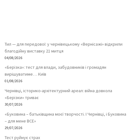
Тил — для передової: у чернівецькому «Вернісажі» відкрили
благодійну виставку 21 митця
04/08/2026
«Берізка»: тест для влади, забудовників і громадян
вирішуватиме… Київ
01/08/2026
Чернівці, історико-архітектурний ареал: війна довкола
«Берізки» триває
30/07/2026
«Буковина – батьківщина моєї творчості. І Чернівці, і Буковина
– для мене ВСЕ»
29/07/2026
Тест руйнує страх