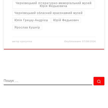
Чернівецький літературно-меморіальний музей
Юрія Федьковича
Чернівецький обласний краєзнавчий музей
Юлія Грицку-Андрієш
Юрій Федькович
Ярослав Кушнір
автор
sporynina
Опубліковано
07/08/2024
ПОШУК
По