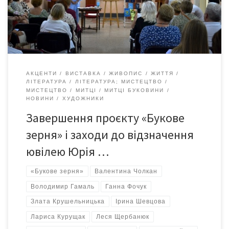
Ольги Кобилянської. Відкриття ювілейної, до 85-річчя від дня
народження, виставки талановитого майстра з художньої
обробки дерева […]
АКЦЕНТИ
ВИСТАВКА
ЖИВОПИС
ЖИТТЯ
ЛІТЕРАТУРА
ЛІТЕРАТУРА; МИСТЕЦТВО
МИСТЕЦТВО
МИТЦІ
МИТЦІ БУКОВИНИ
НОВИНИ
ХУДОЖНИКИ
Завершення проєкту «Букове
зерня» і заходи до відзначення
ювілею Юрія …
«Букове зерня»
Валентина Чолкан
Володимир Гамаль
Ганна Фочук
Злата Крушельницька
Ірина Шевцова
Лариса Курущак
Леся Щербанюк