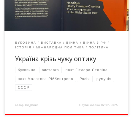
цьому вкотре переконалася на виставці «Шрам […]
БУКОВИНА
ВИСТАВКА
ВІЙНА
ВІЙНА З РФ
ІСТОРІЯ
МІЖНАРОДНА ПОЛІТИКА
ПОЛІТИКА
Україна крізь чужу оптику
буковина
виставка
пакт Гітлера-Сталіна
пакт Молотова-Ріббентропа
Росія
румунія
СССР
автор
Людмила
Опубліковано
02/05/2025