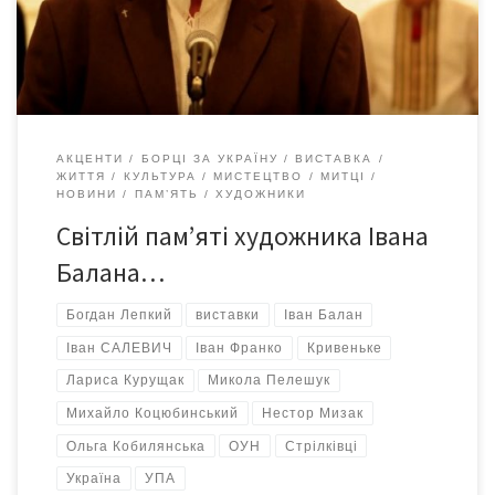
ключові етапи творчого шляху митця. Також представлені
вибрані книжкові видання, оформлені або ілюстровані Іваном
Баланом, які […]
АКЦЕНТИ
БОРЦІ ЗА УКРАЇНУ
ВИСТАВКА
ЖИТТЯ
КУЛЬТУРА
МИСТЕЦТВО
МИТЦІ
НОВИНИ
ПАМ’ЯТЬ
ХУДОЖНИКИ
Світлій пам’яті художника Івана
Балана…
Богдан Лепкий
виставки
Іван Балан
Іван САЛЕВИЧ
Іван Франко
Кривеньке
Лариса Курущак
Микола Пелешук
Михайло Коцюбинський
Нестор Мизак
Ольга Кобилянська
ОУН
Стрілківці
Україна
УПА