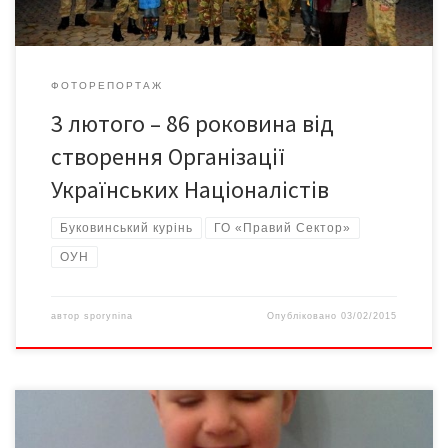
ФОТОРЕПОРТАЖ
3 лютого – 86 роковина від
створення Організації
Українських Націоналістів
Буковинський курінь
ГО «Правий Сектор»
ОУН
автор
sporynina
Опубліковано
03/02/2015