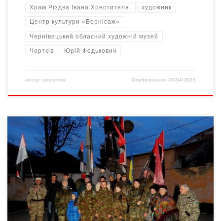
Храм Різдва Івана Хрестителя.
художник
Центр культури «Вернісаж»
Чернівецький обласний художній музей
Чортків
Юрій Федькович
автор
sporynina
Опубліковано
28/04/2025
3 лютого ГО «Правий Сектор» організував ходу, присвячену
відзначенню 86-ї роковини від дня створення ОУН. Хода
відбулася від пам’ятника Тарасу Шевченку і до пам’ятника
Буковинському куреню. .