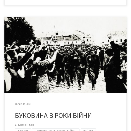
Продовжуємо серію публікацій, присвячених участі
колишнього Союзу в Другій Світовій війні. У нашому проекті
«Знати, щоби не помилятися» – те, чого немає в офіційних
підручниках, але про що розповідають архівні документи. Між
двома війнами: 20 років у суперечках між владами Доля нашого
краю у ХХ ст. складалася непросто. Наприкінці Першої […]
НОВИНИ
БУКОВИНА В РОКИ ВІЙНИ
1 Коментар