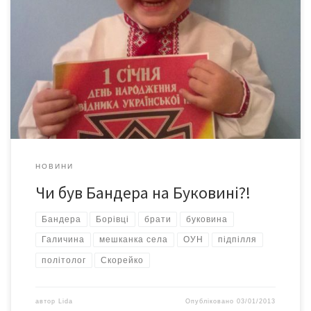
Очевидці стверджують, науковці заперечують… Утім, усі
погоджуються з тим, що, коли Степан Бандера і відвідав
Буковину, то це обов’язково було повстанське село Борівці
на Кіцманщині. Подейкують, що у другій половині 40-их
минулого століття влада планувала вивезти до Сибіру все
село, та зупинилася на тому, що винищили там чи не половину
[…]
НОВИНИ
Чи був Бандера на Буковині?!
Бандера
Борівці
брати
буковина
Галичина
мешканка села
ОУН
підпілля
політолог
Скорейко
автор
Lida
Опубліковано
03/01/2013