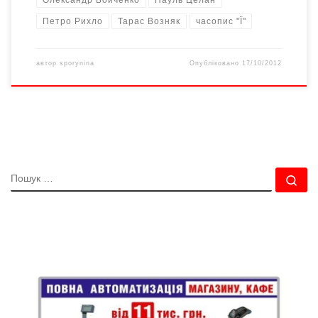
Олександр Бойченко
Пауль Целан
Петро Рихло
Тарас Возняк
часопис "Ї"
автор
sporynina
Опубліковано
17/10/2012
ПОШУК
По