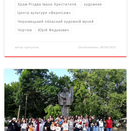
Храм Різдва Івана Хрестителя.
художник
Центр культури «Вернісаж»
Чернівецький обласний художній музей
Чортків
Юрій Федькович
автор
sporynina
Опубліковано
28/04/2025
Осип Юрій Федькович ( Осип Домінік Гординський де
Федькович). 8 серпня 1834, Путила — 11 січня 1888, Чернівці
— український письменник-романтик, передвісник українського
національного відродження Буковини. Народився в родині
небагатого шляхтича-службовця Адальберта Федьковича у
містечку Сторонці-Путилові на буковинській Гуцульщині (тепер
смт Путила Чернівецької області). Учився в Чернівецькій
німецькій реальній школі (1846—1848), пізніше працював у Ясах
і Нямці (Молдова, […]