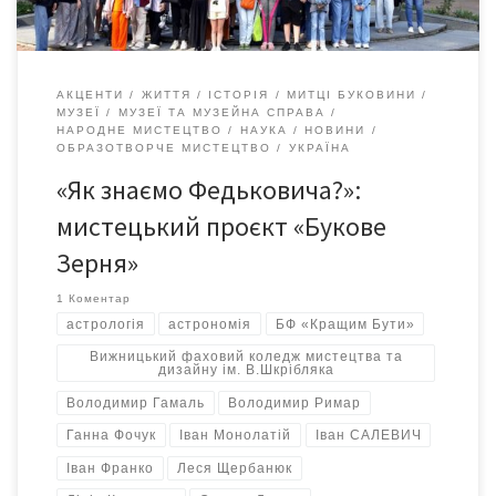
АКЦЕНТИ
ЖИТТЯ
ІСТОРІЯ
МИТЦІ БУКОВИНИ
МУЗЕЇ
МУЗЕЇ ТА МУЗЕЙНА СПРАВА
НАРОДНЕ МИСТЕЦТВО
НАУКА
НОВИНИ
ОБРАЗОТВОРЧЕ МИСТЕЦТВО
УКРАЇНА
«Як знаємо Федьковича?»:
мистецький проєкт «Букове
Зерня»
1 Коментар
астрологія
астрономія
БФ «Кращим Бути»
Вижницький фаховий коледж мистецтва та
дизайну ім. В.Шкрібляка
Володимир Гамаль
Володимир Римар
Ганна Фочук
Іван Монолатій
Іван САЛЕВИЧ
Іван Франко
Леся Щербанюк