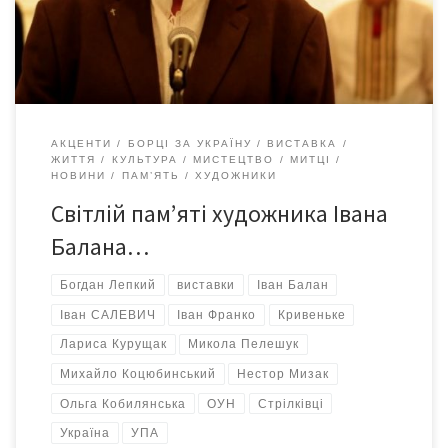
ключові етапи творчого шляху митця. Також представлені
вибрані книжкові видання, оформлені або ілюстровані Іваном
Баланом, які […]
АКЦЕНТИ
БОРЦІ ЗА УКРАЇНУ
ВИСТАВКА
ЖИТТЯ
КУЛЬТУРА
МИСТЕЦТВО
МИТЦІ
НОВИНИ
ПАМ’ЯТЬ
ХУДОЖНИКИ
Світлій пам’яті художника Івана
Балана…
Богдан Лепкий
виставки
Іван Балан
Іван САЛЕВИЧ
Іван Франко
Кривеньке
Лариса Курущак
Микола Пелешук
Михайло Коцюбинський
Нестор Мизак
Ольга Кобилянська
ОУН
Стрілківці
Україна
УПА