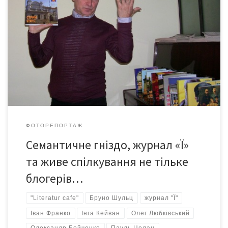
17 жовтня у «Literatur Cafe» відбулася зустріч із головним
редактором незалежного культурологічного журналу "Ї"
Тарасом Возняком.
ФОТОРЕПОРТАЖ
Семантичне гніздо, журнал «Ї»
та живе спілкування не тільке
блогерів…
"Literatur cafe"
Бруно Шульц
журнал "Ї"
Іван Франко
Інга Кейван
Олег Любківський