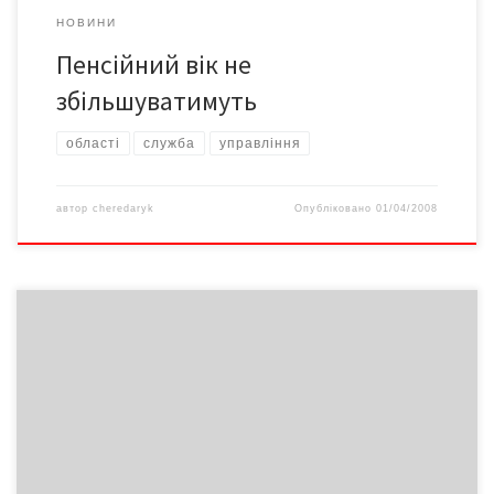
НОВИНИ
Пенсійний вік не
збільшуватимуть
області
служба
управління
автор
cheredaryk
Опубліковано
01/04/2008
Енергійна і дуже позитивна – Чому ти обрала саме кулінарну
програму? – Я дуже люблю готувати. Це одне з моїх найбільших
захоплень. Тим паче, що в нашій програмі немає жодних
«підстав»: усі страви я готую насправді. В нас немає такого, що
хтось готує замість мене, а я хизуюся… – Коли […]