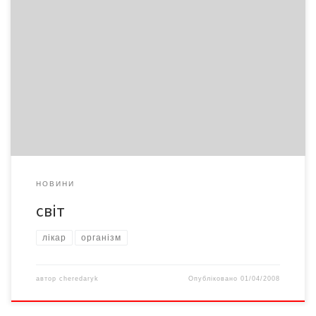
Бджолярів більшає! Принц Вельський Чарльз відкрив власну
крамницю. Покупцям пропонують екологічно чисті овочі,
фрукти і мед з королівської ферми, косметику, садово-
городній інвентар. Ексклюзив – літографія ферми, де росте
городина і літають королівські бджоли. Здай вино – отримай
гроші! Головний ломбард Парижа «Credit Municipal de Paris»
почав видавати позики під заставу […]
НОВИНИ
світ
лікар
організм
автор
cheredaryk
Опубліковано
01/04/2008