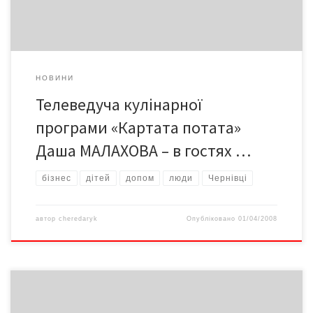
НОВИНИ
Телеведуча кулінарної
програми «Картата потата»
Даша МАЛАХОВА – в гостях …
бізнес
дітей
допом
люди
Чернівці
автор
cheredaryk
Опубліковано
01/04/2008