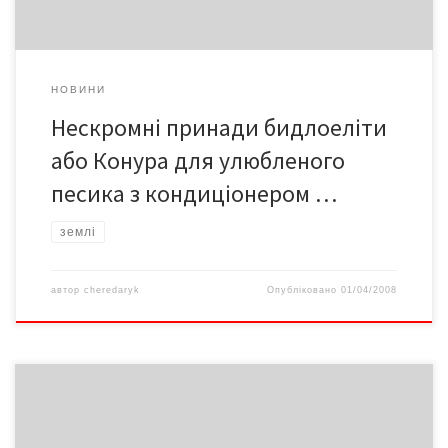
НОВИНИ
Нескромні принади бидлоеліти
або Конура для улюбленого
песика з кондиціонером …
землі
автор
cheredaryk
Опубліковано
01/04/2008
Після відставки Медведчука 2002-го та відходу від керівництва