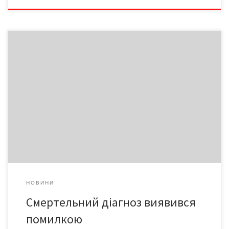
Історія його хвороби – трагедія з хеппі-ендом. Чисельні поліпи
біля носових пазух носа лікарі прийняли за пухлину. Зі
страшними головними болями, носовими кровотечами і
діагнозом, який позбавляв будь-якої надії на життя, Веніамін
Веніамінович Юдицький продовжував жити і працювати. – Я
ніколи не хворів. А тут раптом такий вирок долі. Доводилося
[…]
НОВИНИ
Смертельний діагноз виявився
помилкою