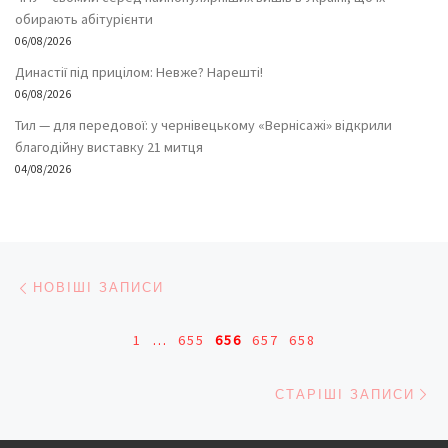
обирають абітурієнти
06/08/2026
Династії під прицілом: Невже? Нарешті!
06/08/2026
Тил — для передової: у чернівецькому «Вернісажі» відкрили
благодійну виставку 21 митця
04/08/2026
Навігація записів
Новіші записи
НОВІШІ ЗАПИСИ
1
…
655
656
657
658
Ст
СТАРІШІ ЗАПИСИ