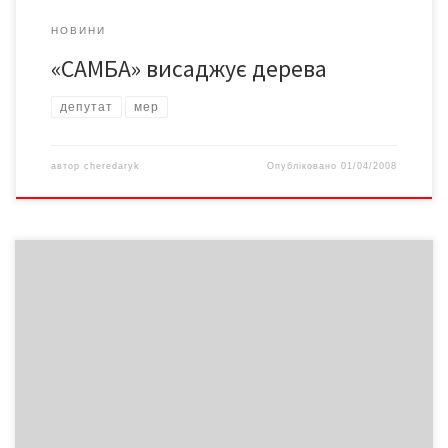
НОВИНИ
«САМБА» висаджує дерева
депутат
мер
автор
cheredaryk
Опубліковано
01/04/2008
Конча-Заспа серед столичних передмість найдорожча:
соціальний поріг, який дає право на входження у конча-
заспівське товариство, – це здатність віддати за сотку землі
майже 100 тисяч доларів. Звичайний будинок, збудований 20
років тому , торік продавався за 120-200 тисяч доларів.
Сучасні котеджі коштують від 400 тисяч доларів. Середній
ціновий діапазон за […]