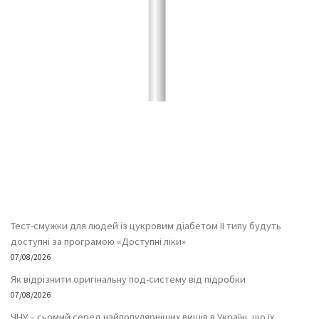
Тест-смужки для людей із цукровим діабетом ІІ типу будуть
доступні за програмою «Доступні ліки»
07/08/2026
Як відрізнити оригінальну под-систему від підробки
07/08/2026
ЧНУ – сьомий серед найпопулярніших вишів в Україні, що їх