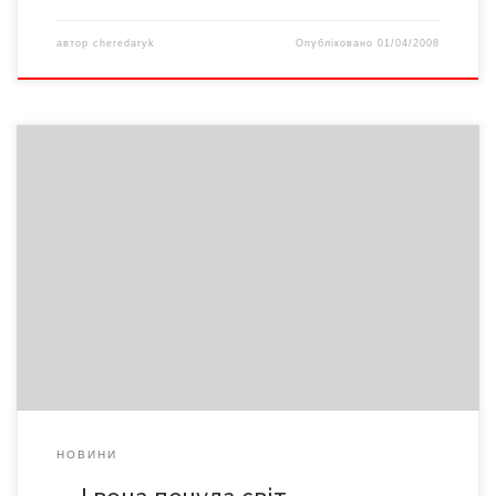
автор
cheredaryk
Опубліковано
01/04/2008
Шістнадцятирічна Оля КОЗАРІЙЧУК із Заставни навчається у
звичайній школі і має добрі оцінки, мріє вступити до медичного
коледжу. Зовні дівчинка нічим не відрізняється від ровесників,
проте, вони знають, що Оля мріє… почути світ. Бо вона всі
слова читає за порухом губ. Дівчинці був украй необхідний
слуховий апарат, але сім’я не […]
НОВИНИ