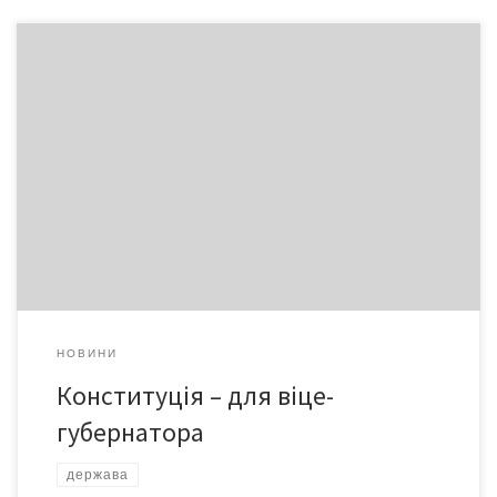
Трикімнатною квартирою нагороджено уродженця
Тернопілля, який тривалий час мешкає і працює у Чернівцях, –
Бориса Баглея, – повідомила газета «Буковинське віче». Він є
автором великої обіцянки: коли, мовляв, «Наша Україна» не
набере 51 % голосів на виборах, він покине посаду штабіста
«НУ» та заступника голови Чернівецької обласної державної
адміністраціїю. Досі […]
НОВИНИ
Конституція – для віце-
губернатора
держава