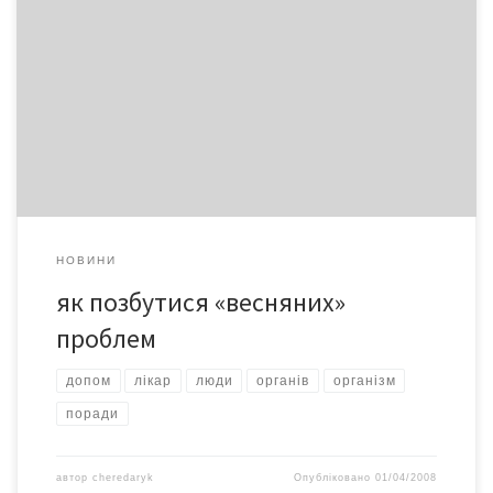
Букет українських трав… Бронхіти і трахеїти – гостра
«весняна» проблема. Люди «викашлюють» зимові хвороби і
розплачуються за безтурботність, спричинену бажанням
якнайшвидше зняти теплий одяг. Щоби позбутися запального
процесу в органах дихання, перш за все потрібно розрідити і
видалити накопичений у них слиз. Класичним і дуже помічним
засобом є материнка. Її […]
НОВИНИ
як позбутися «весняних»
проблем
допом
лікар
люди
органів
організм
поради
автор
cheredaryk
Опубліковано
01/04/2008