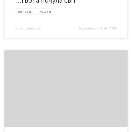
…І вона почула світ
депутат
кошти
автор
cheredaryk
Опубліковано
01/04/2008
– Уряд прийняв рішення припинити дискусії щодо збільшення
віку виходу на пенсію, – оголосила Прем’єр-міністр України
Юлія Тимошенко. Пенсійний вік, визначений на сьогодні – 55
років для жінок і 60 для чоловіків, – ревізуватися не буде. На
тлі тенденції до зниження середньої тривалості життя в країні
– зокрема, для чоловіків […]