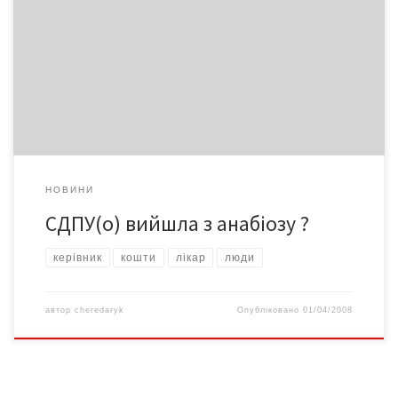
партії таких лідерів, як Суркіс, Кравчук, Марчук тощо, суттєво
змінилася позиція й орієнтири есдеків. – Наші гасла «НАТО – ні,
російська мова – так, ЄЕП – так!» насправді людей не
хвилюють. Ми зрозуміли це після провалу на парламентських
виборах 2006 року. Тому […]
НОВИНИ
СДПУ(о) вийшла з анабіозу ?
керівник
кошти
лікар
люди
автор
cheredaryk
Опубліковано
01/04/2008