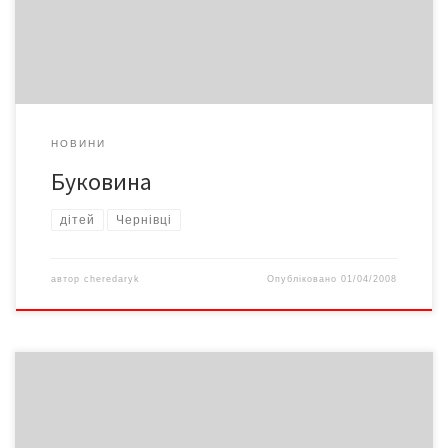
школярів вартістю 10 грн. Пільги і борги За даними КРУ, на
01.02.2008 року чернівецькі тролейбусники мали […]
НОВИНИ
Буковина
дітей
Чернівці
автор
cheredaryk
Опубліковано
01/04/2008