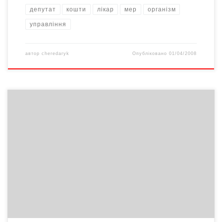
депутат
кошти
лікар
мер
організм
управління
автор
cheredaryk
Опубліковано
01/04/2008
Депутати Верховної Ради України Юрій СТЕЦЬ та Юрій
ГРИМЧАК («Народна самооборона») взялися за озеленення
Буковини. – Ми хочемо показати людям, що вміємо не лише
мітингувати та махати прапорами, а й робити корисні речі. Такі
заходи активістів нашої партії стануть традицією.
«Самооборонці» пожартували, що скоро розпочнеться новий
етап «посаджень». Але тепер […]