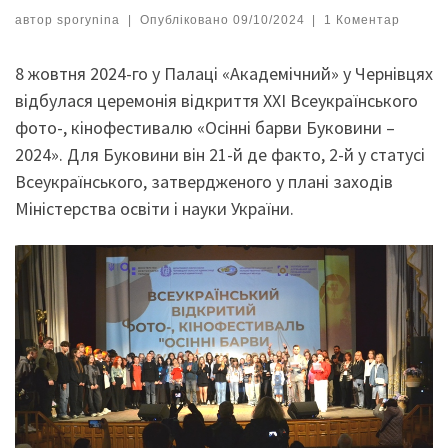
автор
sporynina
|
Опубліковано
09/10/2024
|
1 Коментар
8 жовтня 2024-го у Палаці «Академічний» у Чернівцях
відбулася церемонія відкриття XXI Всеукраїнського
фото-, кінофестивалю «Осінні барви Буковини –
2024». Для Буковини він 21-й де факто, 2-й у статусі
Всеукраїнського, затвердженого у плані заходів
Міністерства освіти і науки України.