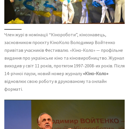
Член журі в номінації “Кінороботи”, кінознавець,
з
асновником проєкту КіноКоло Володимир Войтенко
привітав учасників Фестивалю. «Кіно-Коло» — профільне
видання про українське кіно та кіновиробництво. Журнал
виходив у світ 11 років, протягом 1997-2008-их років. Після
14-річної паузи, новий номер журналу
«Кіно-Коло»
відновлює свою роботу в друкованому та онлайн
форматі.