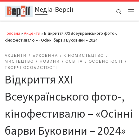
Медіа-Версії
Перейти до вмісту
Search
Ме
Головна
»
Акценти
»
Відкриття XXI Всеукраїнського фото-,
кінофестивалю – «Осінні барви Буковини – 2024»
АКЦЕНТИ
БУКОВИНА
КІНОМИСТЕЦТВО
МИСТЕЦТВО
НОВИНИ
ОСВІТА
ОСОБИСТОСТІ
ТВОРЧІ ОСОБИСТОСТІ
Відкриття XXI
Всеукраїнського фото-,
кінофестивалю – «Осінні
барви Буковини – 2024»