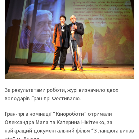
За результатами роботи, журі визначило двох
володарів Гран-прі Фестивалю.
Гран-прі в номінації “Кінороботи” отримали
Олександра Мала та Катерина Нікітенко, за
найкращий документальний фільм “З ланцюга випав
дім”, м. Дніпро.