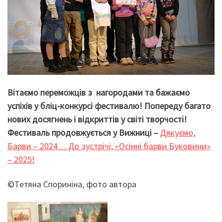
Вітаємо переможців з нагородами та бажаємо
успіхів у бліц-конкурсі фестивалю! Попереду багато
нових досягнень і відкриттів у світі творчості!
Фестиваль продовжується у Вижниці –
Дякуємо,
Барви – 2024… До зустрічі, «Осінні барви Буковини»
– 2025!
©Тетяна Спориніна, фото автора