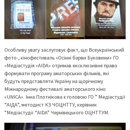
Особливу увагу заслуговує факт, що Всеукраїнський
фото-, кінофестиваль «Осінні барви Буковини» ГО
«Медіастудія «AIDA» отримав ексклюзивне право
формувати програму аматорських фільмів, які
будуть представляти Україну на щорічному
Міжнародному фестивалі аматорського кіно
«UNICA». Інна Плотнікова є головою ГО ” Медіастудії
“АІДА”, методист КЗ ЧОЦНТТУ, керівник
“Медіастудії “AIDA” Чернівецького ОЦНТТУМ.