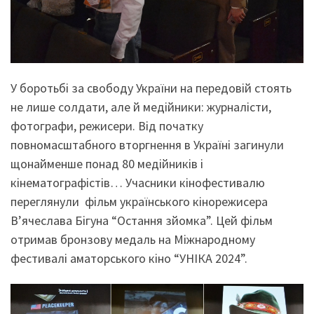
У боротьбі за свободу України на передовій стоять
не лише солдати, але й медійники: журналісти,
фотографи, режисери. Від початку
повномасштабного вторгнення в Україні загинули
щонайменше понад 80 медійників і
кінематографістів… Учасники кінофестивалю
переглянули фільм українського кінорежисера
В’ячеслава Бігуна “Остання зйомка”. Цей фільм
отримав бронзову медаль на Міжнародному
фестивалі аматорського кіно “УНІКА 2024”.