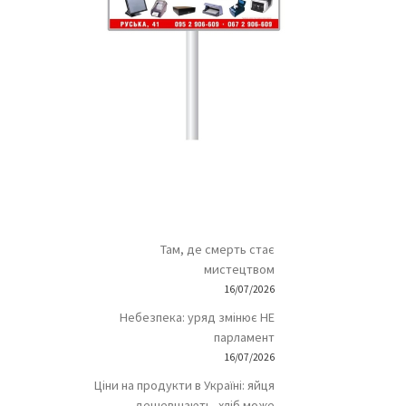
Там, де смерть стає
мистецтвом
16/07/2026
Небезпека: уряд змінює НЕ
парламент
16/07/2026
Ціни на продукти в Україні: яйця
дешевшають, хліб може