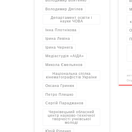
Володимир Войтенко
к
Володимир Дягілев
М
Департамент освіти і
науки ЧОВА
к
Інна Плотнікова
О
Ірина Левіна
П
Ірина Чернега
Медіастудія «AIДА»
Микола Ємельянов
Національна спілка
ав
кінематографістів України
Оп
Оксана Гринюк
Петро Плешко
Сергій Параджанов
Чернівецький обласний
центр науково-технічної
творчості учнівської
молоді
Юрій Ріпенко