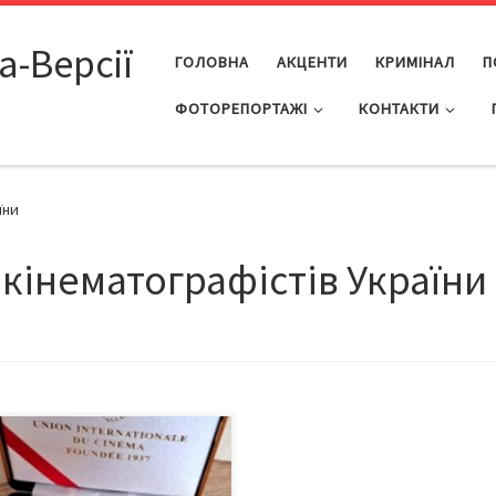
а-Версії
ГОЛОВНА
АКЦЕНТИ
КРИМІНАЛ
П
ФОТОРЕПОРТАЖІ
КОНТАКТИ
їни
 кінематографістів України
АКЕ UNІCA? UNІCA є
алежною міжнародною
нізацією до якої входять 29