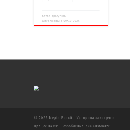
автор
sporynina
Опубліковано
09/10/2024
© 2026
Медіа-Версії
– Усі права захищено
Працює на
WP
– Розроблено з
Тема Customizr