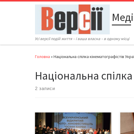
Перейти до вмісту
Меді
Усі версії подій життя – і ваша власна – в одному місці
Головна
»
Національна спілка кінематографістів Укра
Національна спілка
2 записи
8 жовтня 2024-го у Палаці
ЩО Т
«Академічний» у Чернівцях
нез
відбулася церемонія відкриття XXI
орга