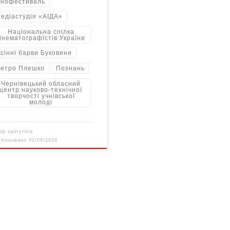
інофестиваль
едіастудія «AIДА»
Національна спілка
інематографістів України
сінні барви Буковини
етро Плешко
Познань
Чернівецький обласний
центр науково-технічної
творчості учнівської
молоді
тор
sporynina
убліковано
01/09/2024