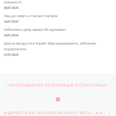
лояльності
18/07/2026
Там, де смерть стає мистецтвом
16/07/2026
Небезпека: уряд змінює НЕ парламент
16/07/2026
Ціни на продукти в Україні: яйця дешевшають, хліб може
подорожчати
15/07/2026
Навігація записів
Попередній запис
НАГОРОДЖЕННЯ ПЕРЕМОЖЦІВ ВСЕУКРАЇНСЬКОГО КОНКУРСУ «МИРНИЙ КОСМОС» -2024 І ВІДЗНАЧЕННЯ 25-РІЧЧЯ СТВОРЕННЯ МУЗЕЮ АВІАЦІЇ ТА КОСМОНАВТИКИ!
ПОВЕРНУТИСЯ ДО СПИС
На
ВІДКРИТТЯ XXI ВСЕУКРАЇНСЬКОГО ФОТО-, КІНОФЕСТИВАЛЮ – «ОСІННІ БАРВИ БУКОВИНИ – 2024»