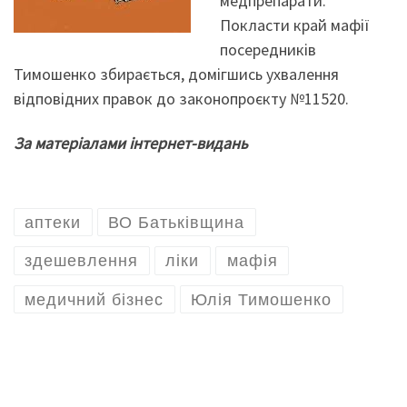
медпрепарати.
Покласти край мафії
посередників
Тимошенко збирається, домігшись ухвалення
відповідних правок до законопроєкту №11520.
За матеріалами інтернет-видань
аптеки
ВО Батьківщина
здешевлення
ліки
мафія
медичний бізнес
Юлія Тимошенко