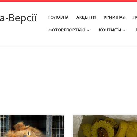
а-Версії
ГОЛОВНА
АКЦЕНТИ
КРИМІНАЛ
П
ФОТОРЕПОРТАЖІ
КОНТАКТИ
раїні набув чинності закон, який
Під час перевірки автомобіля у
ьшує штрафи за вигул собак
пункті пропуску «Порубне»
повідків і намордників. Також
прикордонники з митниками