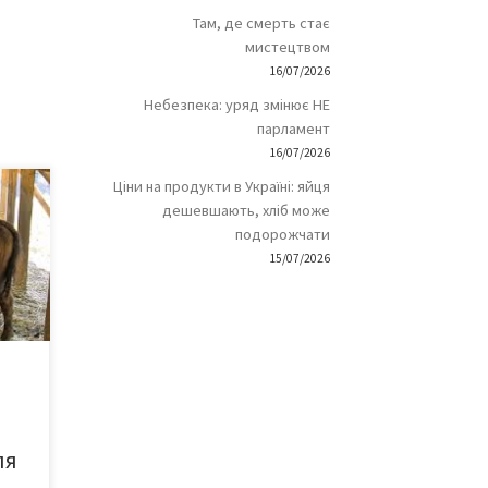
Там, де смерть стає
мистецтвом
16/07/2026
Небезпека: уряд змінює НЕ
парламент
16/07/2026
Ціни на продукти в Україні: яйця
дешевшають, хліб може
о
подорожчати
15/07/2026
иких
оспу
х
инах
т
ля