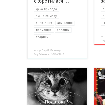
скоротилася …
з
дика природа
е
зміна клімату
р
зникнення
знищення
Ч
популяція
рослини
тварини
ав
Оп
автор
Сергій Паламар
Опубліковано
30/10/2018
Тільки раз 170 гривень доведеться
Шано
заплатити власнику за кота чи
Черн
собаку. Зміни не запровадять до
з 18
весни, а вже є купа питань: за
“БУК
хом’яків і папуг теж платити?
прем
Розберемось, чи заслуговує «закон
Вели
7020» на звання «маразм року», як
Шапi