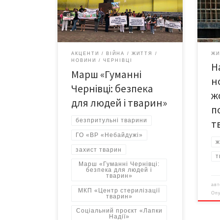
постраждали під час війни. Війна
цим 
загострила проблему
робо
безпритульних тварин у місті.
вист
Багато домашніх улюбленців
на с
залишилися без господарів через
змін
АКЦЕНТИ
ВІЙНА
ЖИТТЯ
ЖИ
евакуацію чи трагічні обставини.
намо
НОВИНИ
ЧЕРНІВЦІ
Н
Організатори: • ГО «ВР «Небайдужі»
внес
Марш «Гуманні
• МКП «Центр стерилізації тварин»
або 
н
Чернівці: безпека
м.Чернівці • Соціальний проєкт
ж
«Лапки Надії» […]
для людей і тварин»
п
безпритульні тварини
т
ГО «ВР «Небайдужі»
ж
захист тварин
т
Марш «Гуманні Чернівці:
безпека для людей і
тварин»
ав
МКП «Центр стерилізації
Оп
тварин»
Соціальний проєкт «Лапки
Надії»