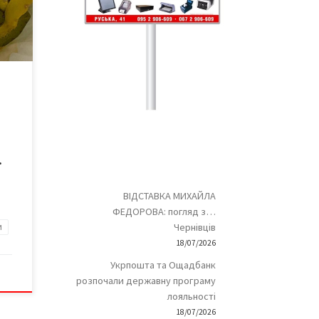
ми
го
на
 У
чні
…
ВІДСТАВКА МИХАЙЛА
ФЕДОРОВА: погляд з…
Чернівців
и
18/07/2026
Укрпошта та Ощадбанк
розпочали державну програму
лояльності
18/07/2026