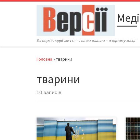
Перейти до вмісту
Меді
Усі версії подій життя – і ваша власна – в одному місці
Головна
»
тварини
тварини
10 записів
14 червня 2025-го у Чернівцях
В Ук
пройшов марш на підтримку
збіл
безпритульних тварин, які
без 