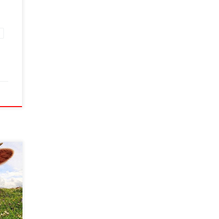
и
емим
і не