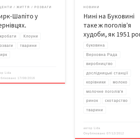
 циркову виставу ви побачите:
дивно, що замість якісного м’яс
ЦЕНТИ
ЖИТТЯ
РОЗВАГИ
НОВИНИ
ючі виступи повiтряних
нам усе частіше доводиться
ирк-Шапiто у
Нині на Буковині
астiв; захоплюючі польоти під
споживати «зрощене» хімією, а
лом цирку без страховки;
Чернівецький молокозавод та с
ернівцях.
таке ж поголів’я
аючі повітряні кільце […]
[…]
худоби, як 1951 ро
кробати
Клоуни
буковина
озваги
тварини
Верховна Рада
ирк
виробництво
дослідницькі станції
тор
Lida
убліковано
17/08/2016
корівники
молоко
молочне поголів'я
ринок
скотарство
тварини
автор
Lida
Опубліковано
07/12/2012