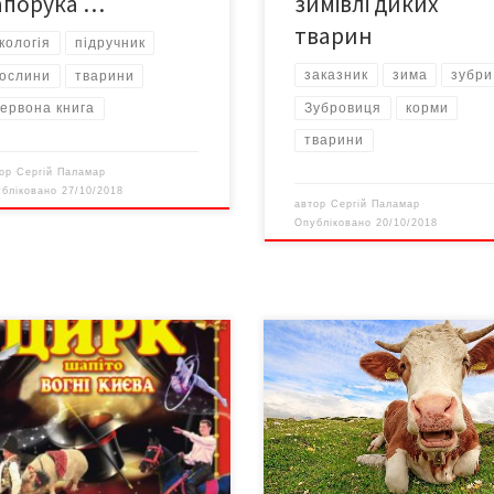
апорука …
зимівлі диких
тварин
кологія
підручник
заказник
зима
зубри
ослини
тварини
Зубровиця
корми
ервона книга
тварини
тор
Сергій Паламар
убліковано
27/10/2018
автор
Сергій Паламар
Опубліковано
20/10/2018
внi мешканцi та гостi мiста
Регрес, на жаль, триває. Хоча
івці! Гостинно запрошуємо вас
занедбана – і в підсумку майже
 по 28 серпня на площу стадіону
знищена – інфраструктура
ОВИНА”, де вiдбудуться
скотарства ще «дихає», завдяк
’єрнi вистави Єдиного в Українi
науковцям-ентузіастам та окр
кого Державного Цирку-
підприємцям. Однак і вони
то “ВОГНI КИЄВА”! Вiдвiдавши
втрачають останню надію. Тож 