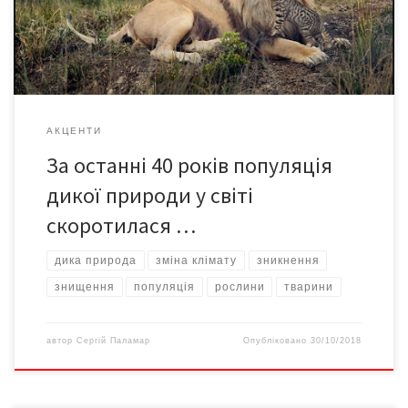
зростанні забруднення довкілля, знищенні лісів, кліматичних
змінах та інших явищах, […]
АКЦЕНТИ
За останні 40 років популяція
дикої природи у світі
скоротилася …
дика природа
зміна клімату
зникнення
знищення
популяція
рослини
тварини
автор
Сергій Паламар
Опубліковано
30/10/2018