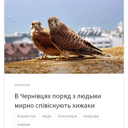
Жителі вулиці Руської декілька років поспіль засинають і
прокидаються під крик боривітрів, які вивели тут не одне
покоління пташенят на технічних поверхах багатоповерхівок.
Збитків цей птах місцевому населенню не завдає, радше
навпаки. Це надзвичайно корисний сокіл – він полює
переважно на мишоподібних гризунів, харчується і своїх
пташенят вигодовує мишами, полівками, […]
НОВИНИ
В Чернівцях поряд з людьми
мирно співіснують хижаки
боривітри
люди
популяція
природа
хижаки