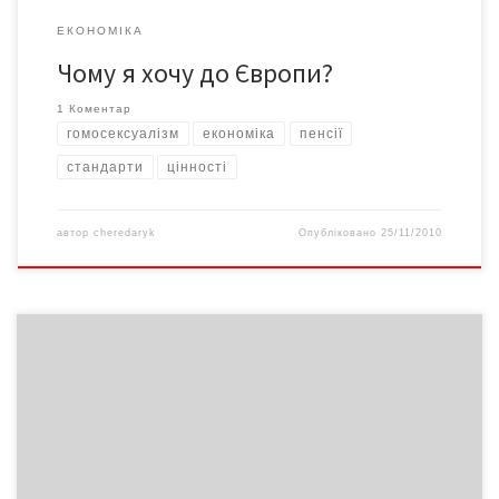
ЕКОНОМІКА
Чому я хочу до Європи?
1 Коментар
гомосексуалізм
економіка
пенсії
стандарти
цінності
автор
cheredaryk
Опубліковано
25/11/2010
Працівники Чернівецької митниці виявили в поїзді«Софія-
Москва» колекцію незадекларованої старовини. Власник
старовинних болгарських медалей і монет сховав їх між
наволочкою та подушкою на полиці в купе. Цікава деталь: усі
монети колись використовувалися як дукати в намисті.
Старовинні поштові листівки, штик-ніж, кілька стародруків…