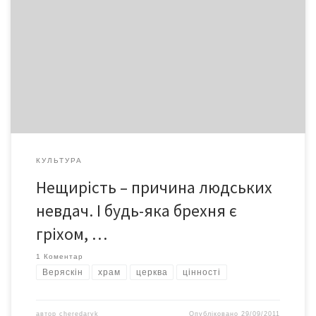
змушуючи їх замислитися над тим, хто вони і для чого. Людина-
енциклопедія з магнетичною привабливістю та дивовижною
скромністю, щедро допомагає всім охочим у пошуках істини.
Його бесіди про святе Письмо і про зміст життя однаково
захоплюють як росіян з Москви, українців з Києва, так і
мешканці з Чікаго й Торонто… Людей дивує й окрилює
сучасний погляд священика на науку і релігію, як дві частинки
однієї цілосної істини.
КУЛЬТУРА
Нещирість – причина людських
невдач. І будь-яка брехня є
гріхом, …
1 Коментар
Веряскін
храм
церква
цінності
автор
cheredaryk
Опубліковано
29/09/2011