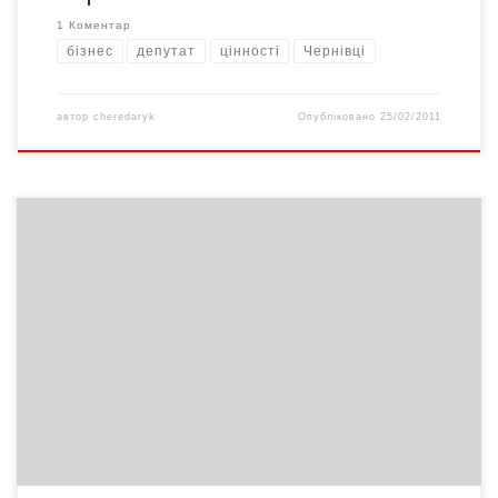
1 Коментар
бізнес
депутат
цінності
Чернівці
автор
cheredaryk
Опубліковано
25/02/2011
«Європейська модель», «європейські стандарти»,
«європейські цінності»… А що ж являють собою так звані
«європейські цінності»? А що ж за цим стоїть? Чи мають вони
сильні і слабкі сторони? Чому так багато людей, причому, не
лише в самій Європі, а й на інших континентах, вважають їх
взірцем? На такі запитання шукала відповідь і, як мені
здається, знайшла.