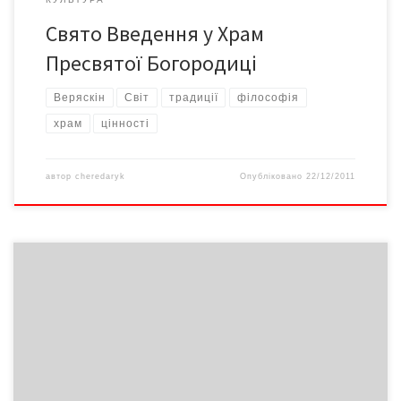
Свято Введення у Храм
Пресвятої Богородиці
Веряскін
Світ
традиції
філософія
храм
цінності
автор
cheredaryk
Опубліковано
22/12/2011
Принаймні подумки. Тільки не здогадуються про це. Бо хто б і
що не казав, а наші люди вже давно опанували європейські
цінності, зрозумівши, що найважливішим у світі є людина та її
життя