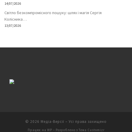
14/07/2026
Світло безкомпромісного пошуку: шлях і магія Сергія
Колісника…
13/07/2026
© 2026
Медіа-Версії
– Усі права захищено
Працює на
WP
– Розроблено з
Тема Customizr