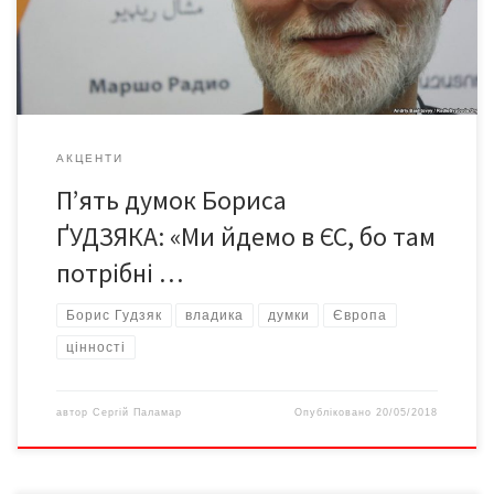
міркуваннями про успіх. «Радіо Свобода» побувало на цій
зустрічі і […]
АКЦЕНТИ
П’ять думок Бориса
ҐУДЗЯКА: «Ми йдемо в ЄС, бо там
потрібні …
Борис Гудзяк
владика
думки
Європа
цінності
автор
Сергій Паламар
Опубліковано
20/05/2018