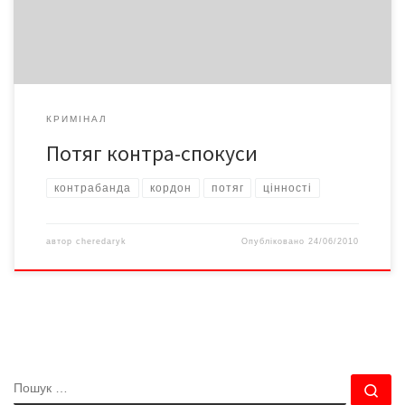
За попередніми висновками експертів, усі знахідки мають
культурну та […]
КРИМІНАЛ
Потяг контра-спокуси
контрабанда
кордон
потяг
цінності
автор
cheredaryk
Опубліковано
24/06/2010
ПОШУК
По