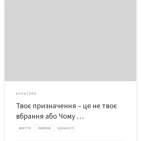
Для чого ми тут? На цій Землі? Яка мета нашого існування усіх
разом та кожного окремо? Чи можна досягти справжнього
успіху в житті, коли ти не знаєш його справжньої мети? Ілюзії,
ілюзії, ілюзії… Усі прагнення людини за тисячоліття сучасної
історії досягти розуміння суті життя виявилися марними.
КУЛЬТУРА
Твоє призначення – це не твоє
вбрання або Чому …
життя
любов
цінності