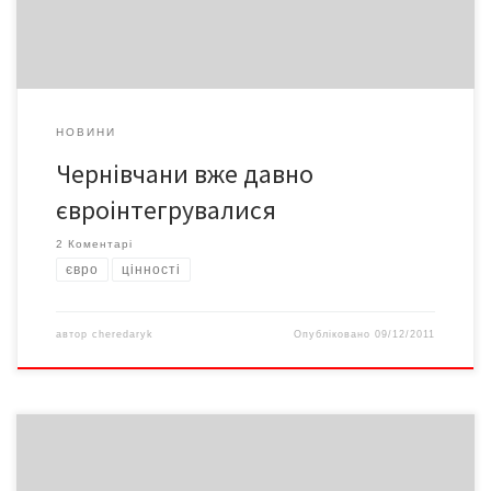
НОВИНИ
Чернівчани вже давно
євроінтегрувалися
2 Коментарі
євро
цінності
автор
cheredaryk
Опубліковано
09/12/2011
Так вважає богослов і вчений, священик-монах і лектор Віктор
ВЕРЯСКІН, який їздить світом та виступає перед людьми,