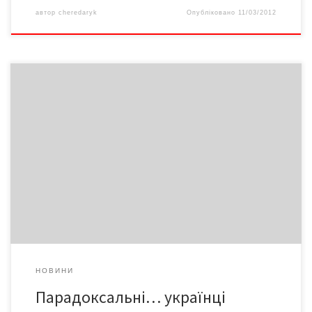
автор
cheredaryk
Опубліковано
11/03/2012
І ми всі разом можемо таку ситуацію змінити. Для цього багато
не треба – варто лише називати речі своїми іменами.
Порядних людей – порядними, а негідників, хабарників і злодіїв
– негідниками, хабарниками і злодіями. Біле визнавати білим, а
чорне – чорним. Тоді в нашому житті й буде більше порядку та
справедливості. А ми ж за ними так скучили!
НОВИНИ
Парадоксальні… українці