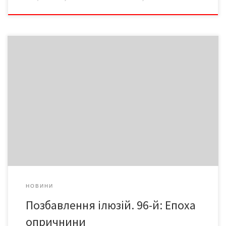
Чи є якийсь сенс в історії? Чи можна написати про час?
Наприклад, у 96-му році один з моїх приятелів мало не вмер, а
інший – одружився. Звісно, цей рік для них абсолютно різний. А
в історії він більш-менш однаковий. Це я про те, що
об’єднують нас достатньо примітивні речі, а роз’єднують
дуже суттєві. Уся ця політична метушня та галас, балачки про
патріотизм, дискусії про газ, мову, флот, яким приділяється
стільки уваги у ЗМІ, – несуттєві. Вони і є тим примітивним, що
об’єднує. А суттєвими будуть усілякі любові, погляди, слова,
природа, думки ввечері наодинці, навіть сни. З них і
складається час. Різний, живий, суттєвий.
НОВИНИ
Позбавлення ілюзій. 96-й: Епоха
опричнини