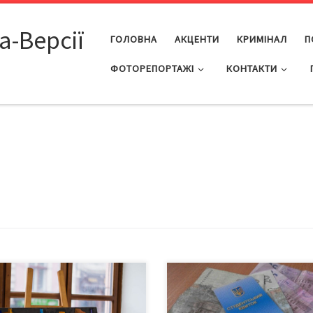
а-Версії
ГОЛОВНА
АКЦЕНТИ
КРИМІНАЛ
П
ФОТОРЕПОРТАЖІ
КОНТАКТИ
рчих роботи студентів та
Кабінет Міністрів України підв
адачів коледжу стали
соціальні стипендії студентам
онатами виставки «У пошуку
вищих навчальних закладів на 