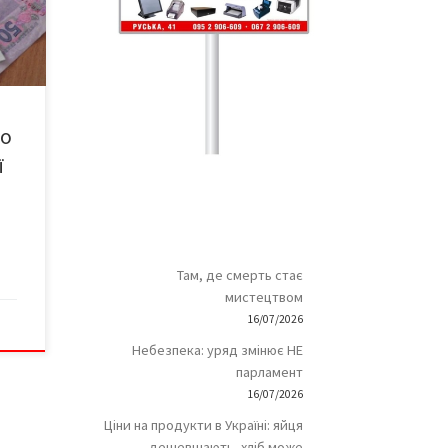
ки,
вищив
их
I
но
о
 […]
ї
Там, де смерть стає
мистецтвом
16/07/2026
Небезпека: уряд змінює НЕ
парламент
16/07/2026
Ціни на продукти в Україні: яйця
дешевшають, хліб може