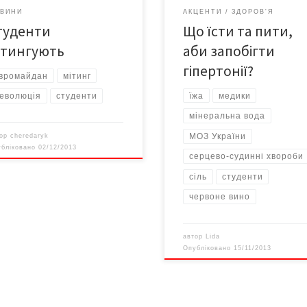
головний терапевт МОЗ Україн
ВИНИ
АКЦЕНТИ
ЗДОРОВ'Я
який цього тижня відвідав Черні
туденти
Що їсти та пити,
А от каву та чай він дозволяє п
практично без обмежень. – Ко
ітингують
аби запобігти
[…]
гіпертонії?
вромайдан
мітинг
їжа
медики
еволюція
студенти
мінеральна вода
МОЗ України
тор
cheredaryk
убліковано
02/12/2013
серцево-судинні хвороби
сіль
студенти
червоне вино
автор
Lida
Опубліковано
15/11/2013