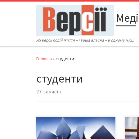
Перейти до вмісту
Меді
Усі версії подій життя – і ваша власна – в одному місці
Головна
»
студенти
студенти
27 записів
Станом на 2018/2019 навчальні
Тво
роки в Україні існує 282 вищих
викл
навчальних закладів ІІІ- IV рівнів
експ