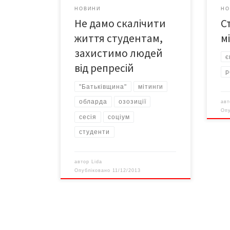
опозиційні депутати потрапили в
НОВИНИ
НО
халепу. Попри те, що лише у
Не дамо скалічити
С
понеділок влада вела перемовини
з опозицією […]
життя студентам,
м
захистимо людей
є
від репресій
р
"Батьківщина"
мітинги
обларда
озозиції
ав
Оп
сесія
соціум
студенти
автор
Lida
Опубліковано
11/12/2013