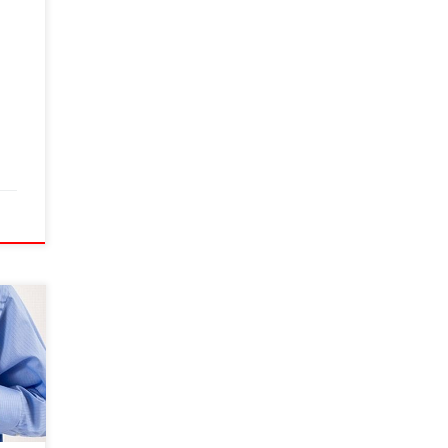
ше
піших
ь