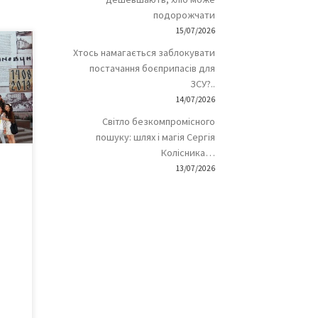
подорожчати
15/07/2026
у
Хтось намагається заблокувати
денти
постачання боєприпасів для
ЗСУ?..
йдані
14/07/2026
Світло безкомпромісного
пошуку: шлях і магія Сергія
Колісника…
13/07/2026
о
до