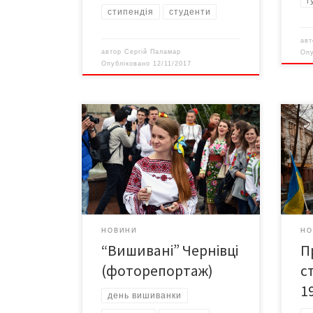
г
стипендія
студенти
ав
автор
Сергій Паламар
Оп
Опубліковано
12/11/2017
Сьогодні у Чернівцях відзначають
"Ми 
День вишиванки. Більше двох
вбив
сотень студентів, одягнених у
гасл
традиційні українські сорочки,
корп
розгорнули на Центральній площі
прот
міста величезний прапор України
та виконали Державний гімн. Фото
Руслана КОЗЛОВА, “Версії”
НОВИНИ
НО
“Вишивані” Чернівці
П
(фоторепортаж)
с
1
день вишиванки