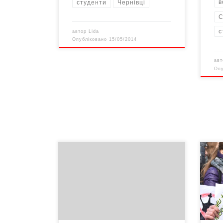
в
студенти
Чернівці
С
с
автор
Lida
Опубліковано
15/05/2014
ав
Оп
Це нині наше завдання, – звернувся
депутат обласної ради Руслан
Кіль
МЕЛЬНИК до своїх колег усіх рівнів
забл
після позачергової сесії обласної
ОДА,
ради, яка не відбулася. У вівторок
обл
вранці, перед відкриттям
позачергової сесії обласної ради,