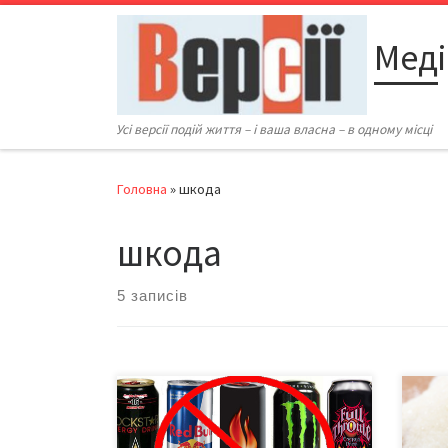
Перейти до вмісту
Меді
Усі версії подій життя – і ваша власна – в одному місці
Головна
»
шкода
шкода
5 записів
У Верховній Раді України
Вжив
зареєстровано проект закону про
безп
внесення змін до деяких
ожир