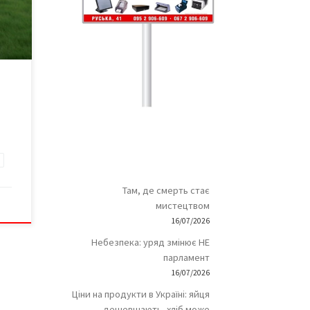
ся на
сної
ність
редає
го
 і
Там, де смерть стає
мистецтвом
16/07/2026
Небезпека: уряд змінює НЕ
парламент
16/07/2026
Ціни на продукти в Україні: яйця
дешевшають, хліб може