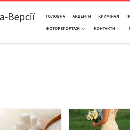
а-Версії
ГОЛОВНА
АКЦЕНТИ
КРИМІНАЛ
П
ФОТОРЕПОРТАЖІ
КОНТАКТИ
ання великої кількості цукру
Чимало жінок відчувають себе
осередньо пов’язане з
щасливими та коханими у шлюбі
інням, хворобами серця і
Проте, вчені доводять, що час