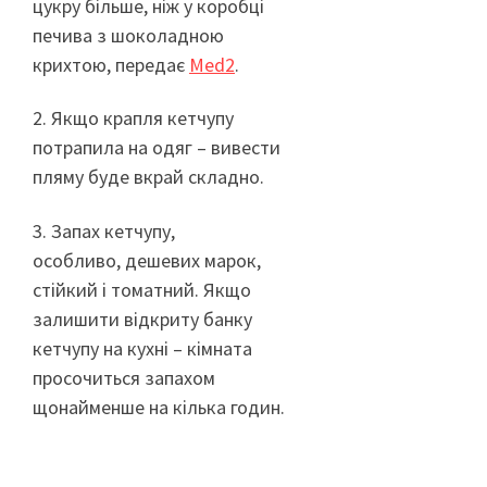
цукру більше, ніж у коробці
печива з шоколадною
крихтою, передає
Мed2
.
2. Якщо крапля кетчупу
потрапила на одяг – вивести
пляму буде вкрай складно.
3. Запах кетчупу,
особливо, дешевих марок,
стійкий і томатний. Якщо
залишити відкриту банку
кетчупу на кухні – кімната
просочиться запахом
щонайменше на кілька годин.