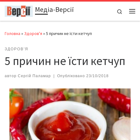
Медіа-Версії
Перейти до вмісту
Search
Ме
Головна
»
Здоров'я
»
5 причин не їсти кетчуп
ЗДОРОВ'Я
5 причин не їсти кетчуп
автор
Сергій Паламар
|
Опубліковано
23/10/2018