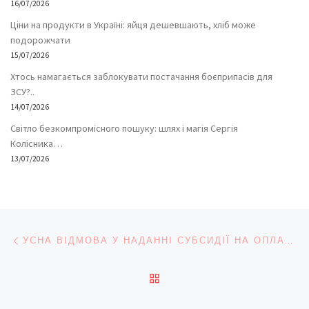
16/07/2026
Ціни на продукти в Україні: яйця дешевшають, хліб може
подорожчати
15/07/2026
Хтось намагається заблокувати постачання боєприпасів для
ЗСУ?..
14/07/2026
Світло безкомпромісного пошуку: шлях і магія Сергія
Колісника…
13/07/2026
Навігація записів
Попередній запис
УСНА ВІДМОВА У НАДАННІ СУБСИДІЇ НА ОПЛАТУ ЖИТЛОВО-КОМУНАЛЬНИХ ПОСЛУГ Є НЕПРАВОМІРНОЮ
ПОВЕРНУТИСЯ ДО СПИС
На