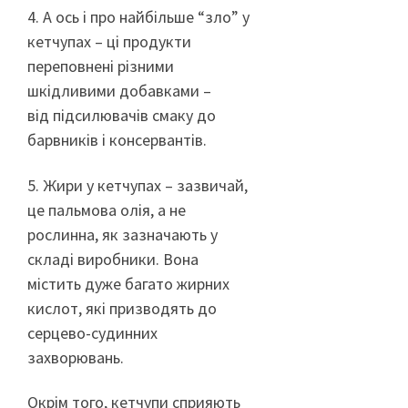
4. А ось і про найбільше “зло” у
кетчупах – ці продукти
переповнені різними
шкідливими добавками –
від підсилювачів смаку до
барвників і консервантів.
5. Жири у кетчупах – зазвичай,
це пальмова олія, а не
рослинна, як зазначають у
складі виробники. Вона
містить дуже багато жирних
кислот, які призводять до
серцево-судинних
захворювань.
Окрім того, кетчупи сприяють