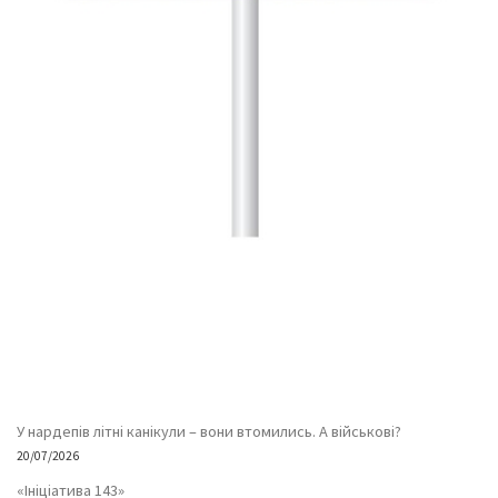
У нардепів літні канікули – вони втомились. А військові?
20/07/2026
«Ініціатива 143»