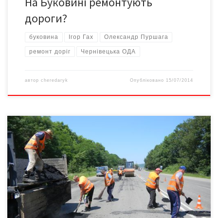
На Буковині ремонтують
дороги?
буковина
Ігор Гах
Олександр Пуршага
ремонт доріг
Чернівецька ОДА
автор
cheredaryk
Опубліковано
15/07/2014
– Оцінити якість ремонту доріг більше ніж на три з мінусом (за
п’ятибальною системою) – неможливо, – скептично зауважив
голова Чернівецької ОДА Михайло Папієв після того, як разом
із журналістами проінспектував буковинські дороги
державного значення, які працівники облавтодору активно
латали впродовж останніх двох тижнів. За словами владника,
саме від висновків […]