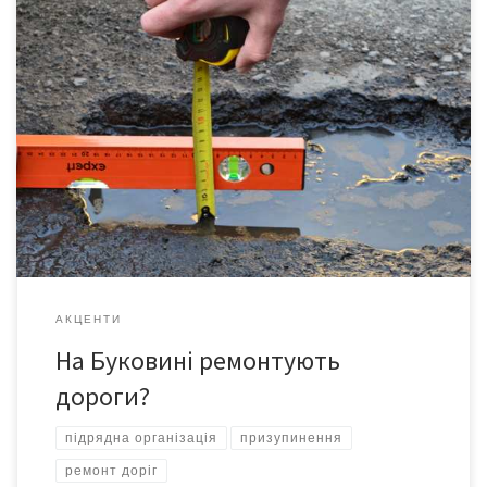
Принаймні про таке розповіли журналістам начальник Служби
автомобільних доріг у Чернівецькій області Ігор Гах і
начальник управління капітального будівництва Чернівецької
ОДА Олександр Пуршага. За словами Ігоря Гаха, на даний час з
різних джерел фінансування передбачено 153,5 млн. грн.
(мінус 8,7 млн. грн. кредиторської заборгованості за роботи,
виконані 2013-го), з них […]
АКЦЕНТИ
На Буковині ремонтують
дороги?
підрядна організація
призупинення
ремонт доріг