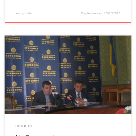
автор
Lida
Опубліковано
17/07/2014
Сьогодні про відновлення доріг краю журналістам розповіли
начальник Служби автомобільних доріг у Чернівецькій області
Ігор Гах та начальник управління капітального будівництва
Чернівецької ОДА Олександр Пуршага. За словами Ігоря Гаха,
загалом на даний час з різних фондів фінансування
передбачено 163, 5 млн. грн., з них – на будівництво та
капітальний ремонт […]
НОВИНИ