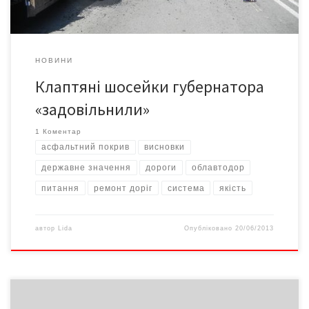
НОВИНИ
Клаптяні шосейки губернатора
«задовільнили»
1 Коментар
асфальтний покрив
висновки
державне значення
дороги
облавтодор
питання
ремонт доріг
система
якість
автор
Lida
Опубліковано
20/06/2013