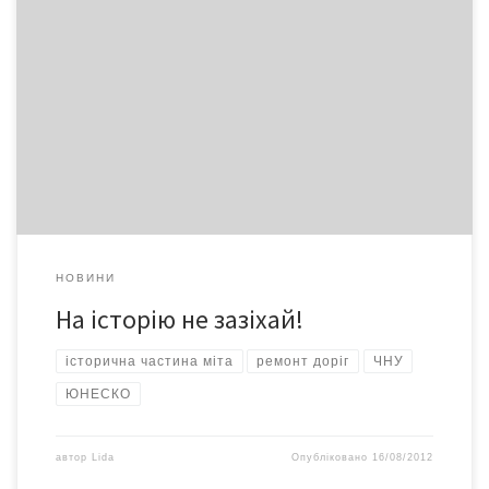
Для перепланування квартир, ремонту доріг, озеленення в
історичній частині міста буде потрібен спеціальний дозвіл
При будівництві споруд, переплануванні квартир або
виконанні будь-яких ремонтних робіт, а також при
встановленні малих архітектурних форм, політичних наметів,
елементів зовнішньої реклами в межах історичних ареалів
міста та в буферній зоні об’єкта ЮНЕСКО потрібно отримати
попередній […]
НОВИНИ
На історію не зазіхай!
історична частина міта
ремонт доріг
ЧНУ
ЮНЕСКО
автор
Lida
Опубліковано
16/08/2012