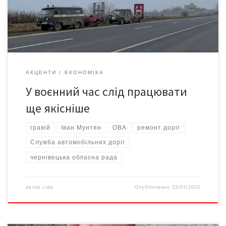
Також він висловив пропозицію до керівництва ради і
правоохоронців знайти можливість виділяти для […]
АКЦЕНТИ
ЕКОНОМІКА
У воєнний час слід працювати
ще якісніше
гравій
Іван Мунтян
ОВА
ремонт доріг
Служба автомобільних доріг
чернівецька обласна рада
автор
Lida
Опубліковано
23/01/2023