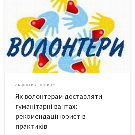
Реалії війни знову продемонстрували визначальну роль
волонтерського руху в підтримці обороноздатності та
гуманітарної стабільності країни. Тисячі волонтерів в
щоденному режимі закуповують, збирають та доставляють
гуманітарну і благодійну допомогу українським захисникам
громадянам, які страждають від збройної агресії. Волонтери
співпрацюють з неприбутковими організаціями, громадськими
об’єднаннями та благодійними організаціями, або
об’єднуються в ініціативні […]
АКЦЕНТИ
НОВИНИ
Як волонтерам доставляти
гуманітарні вантажі –
рекомендації юристів і
практиків