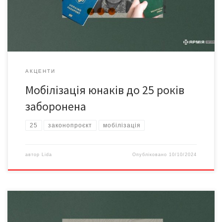
несправедливих дій під час мобілізації. Юлія Тимошенко
підкреслила, що навколо цієї проблеми об’єдналися усі
фракції, адже закон […]
АКЦЕНТИ
Мобілізація юнаків до 25 років
заборонена
25
законопроєкт
мобілізація
автор
Lida
Опубліковано
10/10/2024