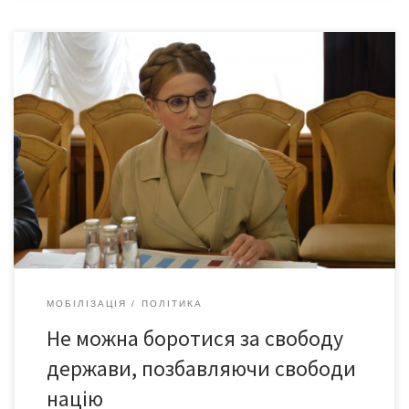
Команда «Батьківщини» боротиметься проти нового
законопроєкту про мобілізацію, адже його ухвалення буде
злочином проти України та неповагою до її громадян. На своїй
Фейсбук-сторінці Голова партії «Батьківщина» Юлія
Тимошенко розкритикувала подану урядом нову редакцію
документа. «Парламент зухвало обманули, знову внісши
відхилені Верховною Радою драконівські норми, причому
деінде навіть у ще більш жорсткій редакції», […]
МОБІЛІЗАЦІЯ
ПОЛІТИКА
Не можна боротися за свободу
держави, позбавляючи свободи
націю