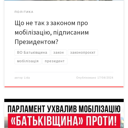
ПОЛІТИКА
Що не так з законом про
мобілізацію, підписаним
Президентом?
ВО Батьківщина
закон
законопроєкт
мобілізація
президент
автор
Lida
Опубліковано
17/04/2024
Верховна Рада ухвалила мобілізаційний законопроєкт. Народні
обранці правкою прибрали з документу питання звільнення з
військової служби. Юлія Тимошенко заявила, що Україні