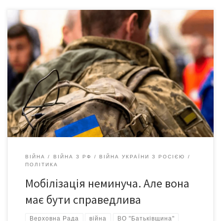
Кошти для власного військово-промислового виробництва
можна віднайти, скасувавши у бюджеті-2024 заплановане
підвищення зарплати чиновникам і призупинивши на цей рік
виплати всіх зовнішніх і внутрішніх боргів. За підрахунками, ця
сума сягне 650 мільярдів гривень. Таку пропозицію озвучила
Юлія Тимошенко. Стало відомо, що партія «Батьківщина» не
голосуватиме за закон про мобілізацію у […]
ВІЙНА
ВІЙНА З РФ
ВІЙНА УКРАЇНИ З РОСІЄЮ
ПОЛІТИКА
Мобілізація неминуча. Але вона
має бути справедлива
Верховна Рада
війна
ВО "Батьківщина"