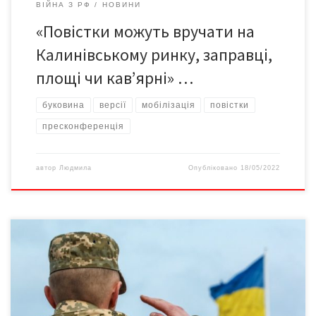
ВІЙНА З РФ
НОВИНИ
«Повістки можуть вручати на
Калинівському ринку, заправці,
площі чи кав’ярні» …
буковина
версії
мобілізація
повістки
пресконференція
автор
Людмила
Опубліковано
18/05/2022
«Наразі відбувається доукомплектування військових частин
особовим складом, у тому числі й офіцерами запасу.
Затребуваними є різні військово-облікові спеціальності.
Військовозобов’язані, які мають досвід служби, відповідно до