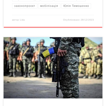
законопроєкт
мобілізація
Юлія Тимошенко
автор
Lida
Опубліковано
28/12/2023
«Легше здійснювати мобілізаційні заходи, коли на підприємстві
працює 15 тисяч співробітників. Начальник мобілізаційного
відділу відібрав 700 осіб і вони пішли служити до ЗСУ. У нас
Буковина – це край невеликих підприємств. Маємо десятки
тисяч підприємців і спробуйте їх запросити до військкомату.
Тому вручення повісток у таких місцях, це такий гнучкий […]