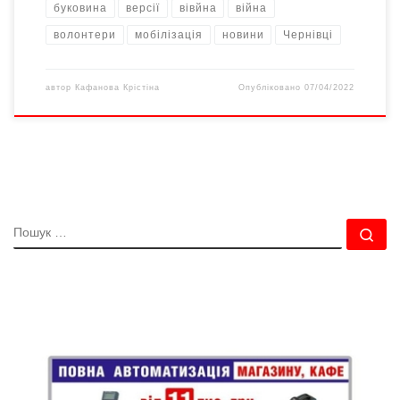
буковина
версії
вівйна
війна
волонтери
мобілізація
новини
Чернівці
автор
Кафанова Крістіна
Опубліковано
07/04/2022
ПОШУК
По