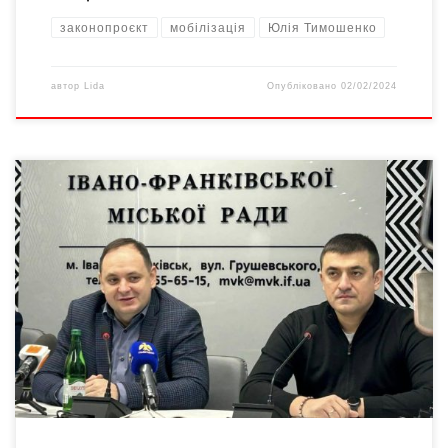
законопроєкт
мобілізація
Юлія Тимошенко
автор
Lida
Опубліковано
02/02/2024
Міський голова сусіднього Івано-Франківська переконаний, що
окрім патріотизму, для успішної мобілізації потрібна ще й
мотивація – в тому числі, фінансова. Так він відповів на
запитання буковинського журналіста, комісованого
військового Андрія Романцова про ставлення до закону про
мобілізацію. «Я просто пам’ятаю перші дні, коли черга тут
була до військкоматів. Тепер черги […]