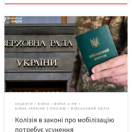
Попри чіткі вікові параметри мобілізації, юнаків віком від 18 до
25 років незаконно «тягають» по ТЦК та чинять перепони
перед вступом до магістратури. Юлія Тимошенко вимагає
негайно ухвалити законопроєкт 11379, яким вносяться зміни
до Закону України «Про мобілізацію та мобілізаційну
підготовку» щодо розширення кола військовозобов’язаних до
25-річного віку для надання […]
АКЦЕНТИ
ВІЙНА
ВІЙНА З РФ
ВІЙНА УКРАЇНИ З РОСІЄЮ
ВІЙСЬКОВИЙ ОБЛІК
Колізія в законі про мобілізацію
потребує усунення