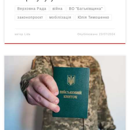
Верховна Рада
війна
ВО "Батьківщина"
законопроєкт
мобілізація
Юлія Тимошенко
автор
Lida
Опубліковано
23/07/2024
«Однією з головних причин, через яку фракція «Батьківщина»
Юлії Тимошенко не голосувала за скандальний законопроєкт
про мобілізацію стало вилучення владою з документу норми
про гарантовану демобілізацію військових через 36 місяців
служби під час війни, а також відсутність чітких норм щодо
ротацій та відпусток». Про це повідомляє пресслужба партії.
Команда Юлії […]