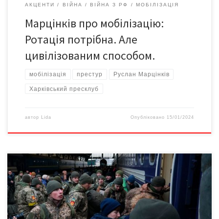
АКЦЕНТИ
ВІЙНА
ВІЙНА З РФ
МОБІЛІЗАЦІЯ
Марцінків про мобілізацію:
Ротація потрібна. Але
цивілізованим способом.
мобілізація
престур
Руслан Марцінків
Харківський пресклуб
автор
Lida
Опубліковано
15/01/2024
Нової хвилі мобілізації не уникнути, однак завдання влади –
зробити її справедливою та розумною, такою, яка посилить
наше військо й наблизить перемогу, а не збурюватиме
суспільство. Про це заявила Юлія Тимошенко у своєму відео на