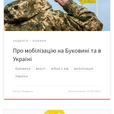
військово-облікової спеціальності, спрямовуються до
військових частин. Ті, хто не має досвіду, направляються в
навчальні центри для відповідної підготовки», – повідомили у
пресслужбі Чернівецького обласного ТЦК […]
АКЦЕНТИ
НОВИНИ
Про мобілізацію на Буковині та в
Україні
буковина
версії
війна з рф
мобілізація
Україна
автор
Людмила
Опубліковано
11/05/2022