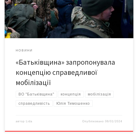
YouTube, розповівши про концепцію справедливої мобілізації,
яку розробила команда «Батьківщини». Як
повідомлялося, лідерка «Батьківщини» розкритикувала
урядовий […]
НОВИНИ
«Батьківщина» запропонувала
концепцію справедливої
мобілізації
ВО "Батьківщина"
концепція
мобілізація
справедливість
Юлія Тимошенко
автор
Lida
Опубліковано
06/01/2024