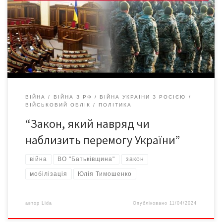
потрібна справедлива, а не принизлива мобілізація. Команда
«Батьківщини» послідовно боролася проти репресивного
законопроєкту про мобілізацію, тому не підтримала його
ухвалення в цілому. Також фракція одностайно виступила
проти скасування норми […]
ВІЙНА
ВІЙНА З РФ
ВІЙНА УКРАЇНИ З РОСІЄЮ
ВІЙСЬКОВИЙ ОБЛІК
ПОЛІТИКА
“Закон, який навряд чи
наблизить перемогу України”
війна
ВО "Батьківщина"
закон
мобілізація
Юлія Тимошенко
автор
Lida
Опубліковано
11/04/2024