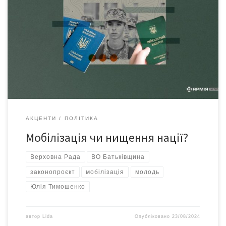
Юлія Тимошенко вимагає невідкладно ухвалити законопроєкт
щодо заборони мобілізації юнаків віком від 18 до 25 років
Лідерка фракції «Батьківщина» вимагає негайно розглянути в
парламенті законопроєкт №11379 та усунути законодавчу
колізію, через яку мобілізують молодь віком від 18 до 25 років.
Юлія Тимошенко звернула увагу колег, що попри попереднє
рішення парламенту […]
АКЦЕНТИ
ПОЛІТИКА
Мобілізація чи нищення нації?
Верховна Рада
ВО Батьківщина
законопроєкт
мобілізація
молодь
Юлія Тимошенко
автор
Lida
Опубліковано
23/08/2024