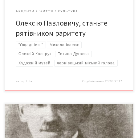
АКЦЕНТИ
ЖИТТЯ
КУЛЬТУРА
Олексію Павловичу, станьте
рятівником раритету
"Ощадність"
Микола Івасюк
Олексій Каспрук
Тетяна Дугаєва
Художній музей
чернівецький міський голова
автор
Lida
Опубліковано
23/08/2017
14 квітня 2015 року виповнилося 150 років від дня народження
визначного українського художника Микола Іванович Івасюк –
видатний український художник. Народився 14 квітня 1865