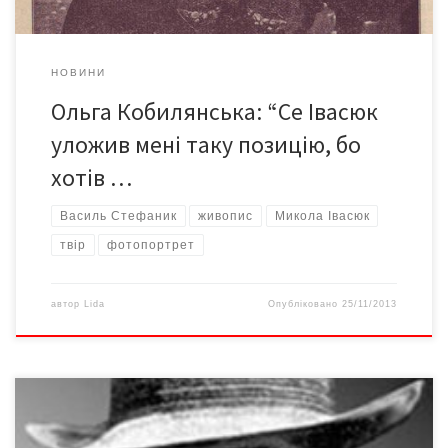
НОВИНИ
Ольга Кобилянська: “Се Івасюк
уложив мені таку позицію, бо
хотів …
Василь Стефаник
живопис
Микола Івасюк
твір
фотопортрет
автор
Lida
Опубліковано
25/11/2013