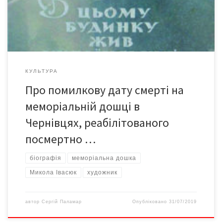
посвячення у студенти біля пам’ятника «Художникам –
жертвам репресій», якому закарбовано пам’ять про
українських митців – жертви комуністичного […]
КУЛЬТУРА
Про помилкову дату смерті на
меморіальній дошці в
Чернівцях, реабілітованого
посмертно …
біографія
меморіальна дошка
Микола Івасюк
художник
автор
Сергій Паламар
Опубліковано
31/07/2019