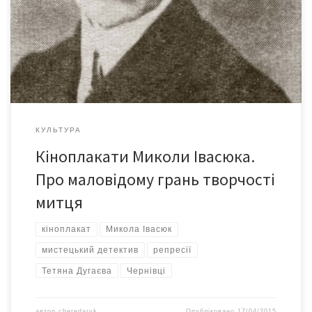
року в Заставні Чернівецької області. Після закінчення Вищої
реальної школи у Чернівцях навчався в Академіях мистецтв
Відня та Мюнхена. Автор численних історичних та жанрових
полотен на […]
КУЛЬТУРА
Кіноплакати Миколи Івасюка.
Про маловідому грань творчості
митця
кіноплакат
Микола Івасюк
мистецький детектив
репресії
Тетяна Дугаєва
Чернівці
автор
cheredaryk
Опубліковано
17/04/2015