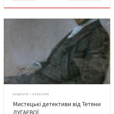
МистецтвознавецьТетяна Дугаєва, член Національної Спілки
художників України, колишній директор чернівецького
Художнього музею і постійний автор «Версій», подає нові
детективні розвідки в царині буковинського малярства.
Микола Івасюк – автор плафона в інтер’єрі Художнього музею
у Чернівцях Усі попередні роки про це говорилося непевно і
під знаком питання. Але нині доведено, що […]
АКЦЕНТИ
КУЛЬТУРА
Мистецькі детективи від Тетяни
ДУГАЄВОЇ