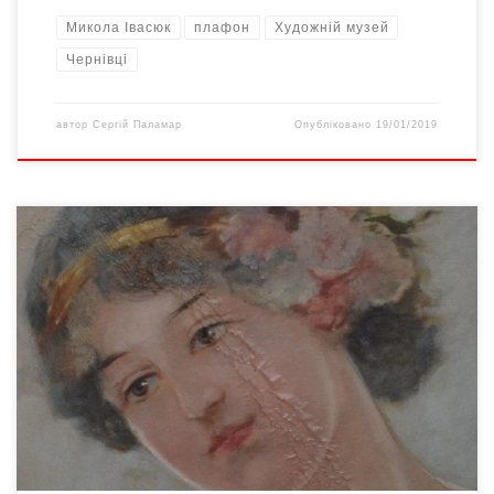
Микола Івасюк
плафон
Художній музей
Чернівці
автор
Сергій Паламар
Опубліковано
19/01/2019
Відкрите звернення до Чернівецького міського голови
Шановний Олексію Павловичу! Якщо Ви дасте вказівку 4-5-ти
будівельникам, які за 2-3 години знімуть полотно всесвітньо
знаного буковинського художника Івасюка «Ощадність» (1908
р.) зі стелі Художнього музею, то цим не тільки врятуєте одне
із двох полотен Івасюка , якими володіють буковинці, а й
увійдете […]