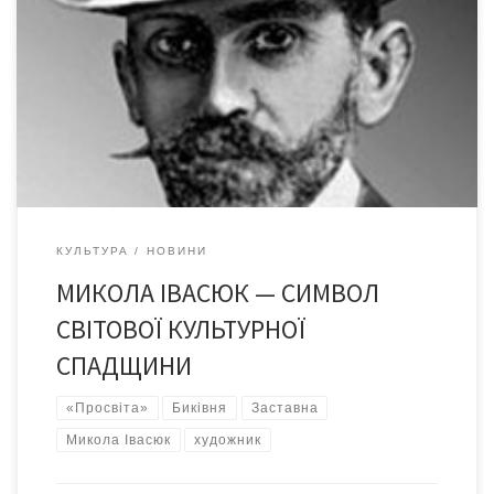
24 січня об 11 годині у м.Заставна (зала засідань районної
музичної школи) Заставнівська районна організація
товариства «Просвіта» проводить урочистості з нагоди
вшанування пам’яті всесвітньо відомого художника Миколи
Івановича Івасюка.
КУЛЬТУРА
НОВИНИ
МИКОЛА ІВАСЮК — СИМВОЛ
СВІТОВОЇ КУЛЬТУРНОЇ
СПАДЩИНИ
«Просвіта»
Биківня
Заставна
Микола Івасюк
художник