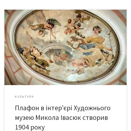
Нині ми впевнено можемо говорити про це: Микола Івасюк
створив алегоричну композицію для плафону в інтер’єрі
колишньої ощадної каси в Чернівцях 115 років тому. Саме тоді
– 27 лютого 1904 року чернівецька газета «Czernowitzer
Tagblatt» повідомляла, що Микола Івасюк «з радістю виконує
твір для декоративного оздоблення сходів місцевої Ощадної
[…]
КУЛЬТУРА
Плафон в інтер’єрі Художнього
музею Микола Івасюк створив
1904 року