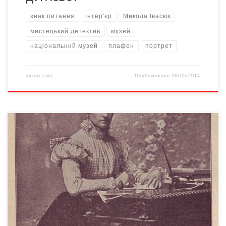
знак питання
інтер'єр
Микола Івасюк
мистецький детектив
музей
національний музей
плафон
портрет
автор
Lida
Опубліковано
08/05/2014
… Фотопортрет письменниці мав стати основою для
живописного твору, знайти який досі не вдалося З цим
виданням та з іменем Миколи Івасюка пов’язане й походження
практично невідомого в наш час фотопортрета Ольги
Кобилянської. Найбільш ймовірна дата його створення – 1898
рік. Композиція чудової світлини знайдена особисто Миколою
Івасюком для роботи […]