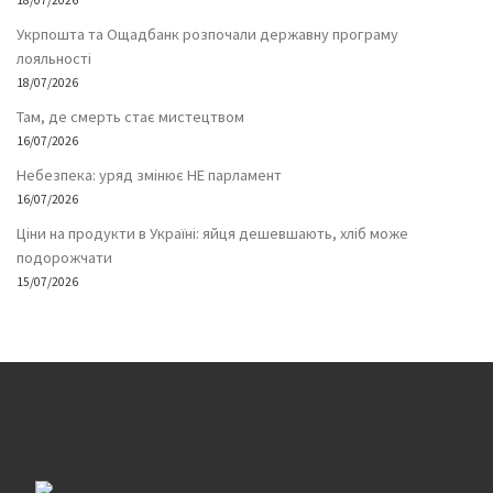
18/07/2026
Укрпошта та Ощадбанк розпочали державну програму
лояльності
18/07/2026
Там, де смерть стає мистецтвом
16/07/2026
Небезпека: уряд змінює НЕ парламент
16/07/2026
Ціни на продукти в Україні: яйця дешевшають, хліб може
подорожчати
15/07/2026