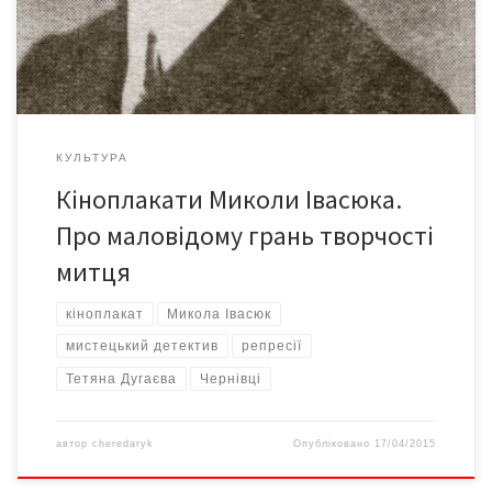
Відня та Мюнхена. Автор численних історичних та жанрових
полотен на […]
КУЛЬТУРА
Кіноплакати Миколи Івасюка.
Про маловідому грань творчості
митця
кіноплакат
Микола Івасюк
мистецький детектив
репресії
Тетяна Дугаєва
Чернівці
автор
cheredaryk
Опубліковано
17/04/2015