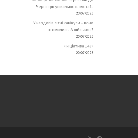
Чернівців унікальність міста?..
23/07/2026
У нардепів літні канікули – вони
втомились. А військові?
20/07/2026
«Ініціатива 143»
20/07/2026