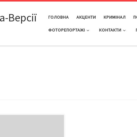
а-Версії
ГОЛОВНА
АКЦЕНТИ
КРИМІНАЛ
П
ФОТОРЕПОРТАЖІ
КОНТАКТИ
 короткою є людська пам’ять!
истопада Європа відзначила
ову річницю завершення