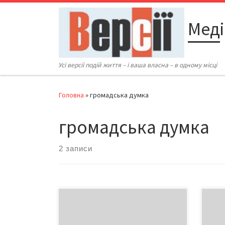
Перейти до вмісту
Меді
Усі версії подій життя – і ваша власна – в одному місці
Головна
»
громадська думка
громадська думка
2 записи
У конкурентній боротьбі сучасні
Якою
країни широко застосовують
11 л
інформаційну зброю. Контроль над
черг