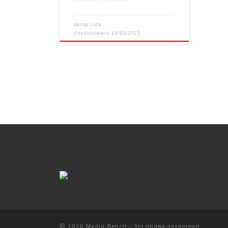
автор
Lida
Опубліковано
14/02/2013
© 2026
Медіа-Версії
– Усі права захищено