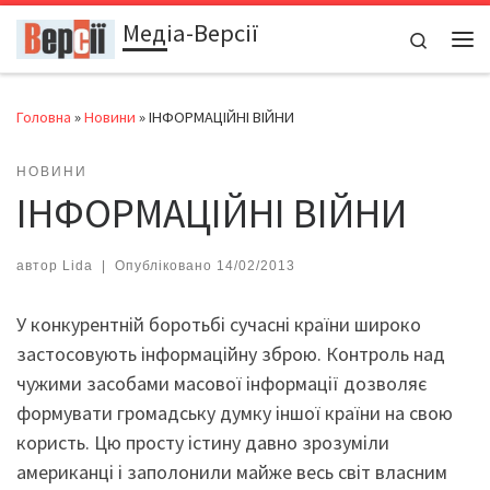
Медіа-Версії
Перейти до вмісту
Search
Ме
Головна
»
Новини
»
ІНФОРМАЦІЙНІ ВІЙНИ
НОВИНИ
ІНФОРМАЦІЙНІ ВІЙНИ
автор
Lida
|
Опубліковано
14/02/2013
У конкурентній боротьбі сучасні країни широко
застосовують інформаційну зброю. Контроль над
чужими засобами масової інформації дозволяє
формувати громадську думку іншої країни на свою
користь. Цю просту істину давно зрозуміли
американці і заполонили майже весь світ власним