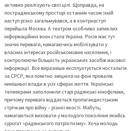
активно реалізують свої цілі. Щоправда, на
пострадянському просторі останнім часом їхній
наступ різко загальмувався, а в контрнаступ
перейшла Москва. А театром особливо запеклих
інформаційних воєн стала Україна. Росія має тут
значні переваги, намагаючись мобілізувати у
власних інтересах російськомовне населення, і
контролюючи більшість українських засобів масової
інформації. Все виразніше експлуатується ностальгія
за СРСР, яка помітно зміцніла на фоні провалів
нинішньої влади в усіх сферах життя. Українські
телеекрани заполонили старі радянські кінофільми,
причому перевага віддається пропагандистським
стрічкам про війну – різної якості. Мабуть,
намагаються виховати у молодого покоління якийсь
сурогат «радянського патріотизму». Хоча молодь