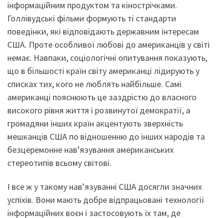
інформаційним продуктом та кінострічками.
Голлівудські фільми формують ті стандарти
поведінки, які відповідають державним інтересам
США. Проте особливої любові до американців у світі
немає. Навпаки, соціологічні опитування показують,
що в більшості країн світу американці лідирують у
списках тих, кого не люблять найбільше. Самі
американці пояснюють це заздрістю до власного
високого рівня життя і розвинутої демократії, а
громадяни інших країн акцентують зверхність
мешканців США по відношенню до інших народів та
безцеремонне нав’язування американських
стереотипів всьому світові.
І все ж у такому нав’язуванні США досягли значних
успіхів. Вони мають добре відпрацьовані технології
інформаційних воєн і застосовують їх там, де