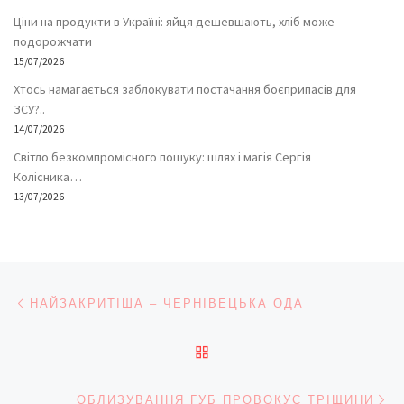
Ціни на продукти в Україні: яйця дешевшають, хліб може
подорожчати
15/07/2026
Хтось намагається заблокувати постачання боєприпасів для
ЗСУ?..
14/07/2026
Світло безкомпромісного пошуку: шлях і магія Сергія
Колісника…
13/07/2026
Навігація записів
Попередній запис
НАЙЗАКРИТІША – ЧЕРНІВЕЦЬКА ОДА
ПОВЕРНУТИСЯ ДО СПИС
На
ОБЛИЗУВАННЯ ГУБ ПРОВОКУЄ ТРІЩИНИ