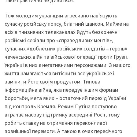
таке практично не дивиться.
Тож молодим українцям агресивно нав’язують
сучасну російську попсу, блатний шансон. Майже на
всіх вітчизняних телеканалах йдуть безконечні
російські серіали про «справедливих ментів»,
сучасних «доблесних російських солдатів – героїв»
чеченських війн та військової операції проти Грузії.
Українці в них є негативними персонажами. З нашого
життя намагаються витіснити все українське і
замінити його своїм продуктом. Типова
інформаційна війна, яка передує іншим формам
боротьби, мета яких – остаточний перехід України
під контроль Кремля. Режим Путіна поступово
втрачає масову підтримку всередині Росії, тому
робить ставку на отримання переконливої
зовнішньої перемоги. А такою в очах пересічного