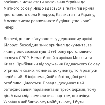
росіянина може стати включення України до
Митного союзу. Якщо вдасться зігнати під крила
двоголового орла Білорусь, Казахстан та Україну,
Москва зможе розпочинати будівництво нової
імперії.
До речі, днями з’ясувалося: у державному архіві
Білорусі безслідно зник оригінал документа, за
яким у Біловезькій пущі 1991 року проголошено
розпуск СРСР. Немає його й в архівах Москви та
Києва. Прибічники відродження Радянського Союзу
отримали козир: як немає документу, то й розпуск
недійсний! В інформаційній війні подібні речі
особливо цінуються. Правда, документ цей
ратифікований парламентами трьох держав, тому
діє. А нам слід замислитися над тим, що очікує
Україну в найближчому майбутньому, і бути