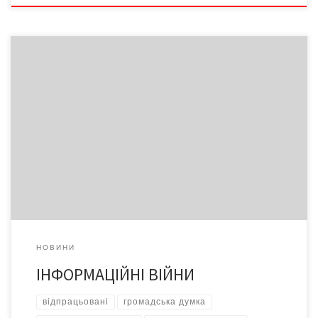
У конкурентній боротьбі сучасні країни широко застосовують
інформаційну зброю. Контроль над чужими засобами масової
інформації дозволяє формувати громадську думку іншої країни
на свою користь. Цю просту істину давно зрозуміли американці
і заполонили майже весь світ власним інформаційним
продуктом та кінострічками. Голлівудські фільми формують ті
стандарти поведінки, які відповідають державним інтересам
[…]
НОВИНИ
ІНФОРМАЦІЙНІ ВІЙНИ
відпрацьовані
громадська думка