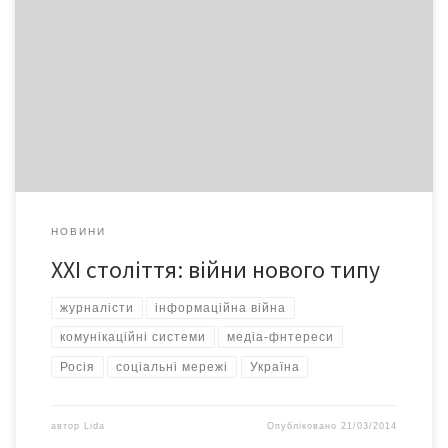
Чому Україна програла Росії інформаційну борню? У війнах
новітнього типу боротьба починається і закінчується не на
полях битв, а на медіамайданчиках, які формують свідомість
мільйонів учасників баталій. Солдатами в ній є всі споживачі
інформації, які далі коментують і поширюють факти через
соціальні мережі. А генералами – блогери й журналісти, які […]
НОВИНИ
ХХІ століття: війни нового типу
журналісти
інформаційна війна
комунікаційні системи
медіа-фнтереси
Росія
соціальні мережі
Україна
автор
Lida
Опубліковано
21/03/2014