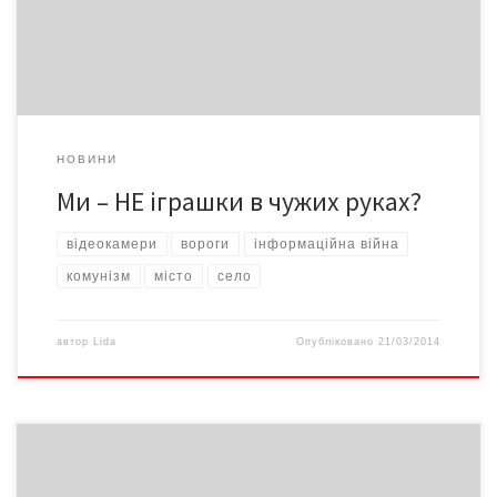
звільнення написав новопризначений начальник СБУ Кіцул.
Чому? Бо Народна рада зібрала під […]
НОВИНИ
Ми – НЕ іграшки в чужих руках?
відеокамери
вороги
інформаційна війна
комунізм
місто
селo
автор
Lida
Опубліковано
21/03/2014