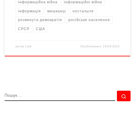
інформаційна війна
інформаційні війни
інформація
мешканці
ностальгія
розвинута демократія
російське населення
СРСР
США
автор
Lida
Опубліковано
14/02/2013
ПОШУК
По