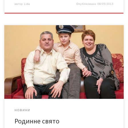
автор
Lida
Опубліковано
08/05/2013
Коли подружжя має понад 30 років на двох міліцейського
стажу, День міліції, який в Україні відзначається 20 грудня,
перетворюється з професійного свята на сімейне. фото
Ігоря КОНСТАНТИНЮКА Родина буковинців Дмитра та Інни
Паліїв своїй професії завдячують і сімейним щастям. Адже
познайомила їх саме робота. Молода дізнавачка працювала
тоді […]
НОВИНИ
Родинне свято