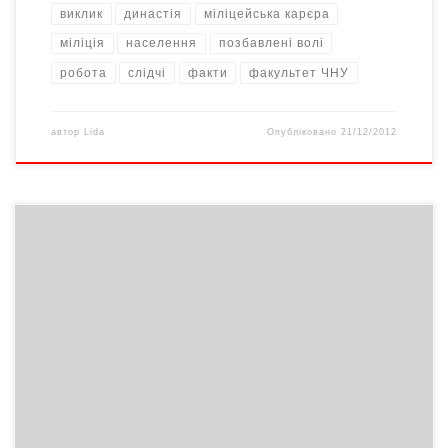
виклик
династія
міліцейська карєра
міліція
населення
позбавлені волі
робота
слідчі
факти
факультет ЧНУ
автор
Lida
Опубліковано
21/12/2012
або Історія однієї родини з Покуття Сьогодні комусь може
здатися вигадкою виселення з України людей тільки за те, що
вони… українці. Для багатьох це – події з інших життів, факти з
інших доль, почуття інших людей, і, зрештою, інше минуле. Та є
й ті, для кого це – завжди свіжа […]