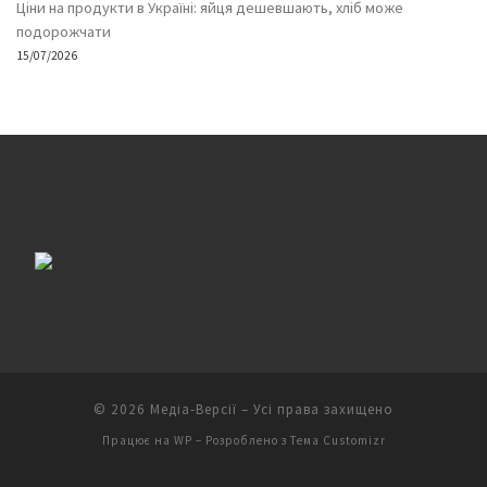
Ціни на продукти в Україні: яйця дешевшають, хліб може
подорожчати
15/07/2026
© 2026
Медіа-Версії
– Усі права захищено
Працює на
WP
– Розроблено з
Тема Customizr