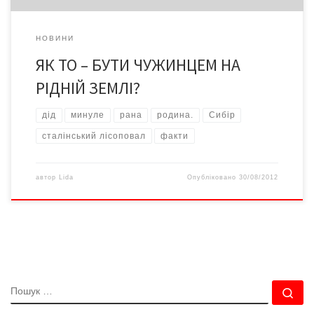
НОВИНИ
ЯК ТО – БУТИ ЧУЖИНЦЕМ НА
РІДНІЙ ЗЕМЛІ?
дід
минуле
рана
родина.
Сибір
сталінський лісоповал
факти
автор
Lida
Опубліковано
30/08/2012
ПОШУК
По