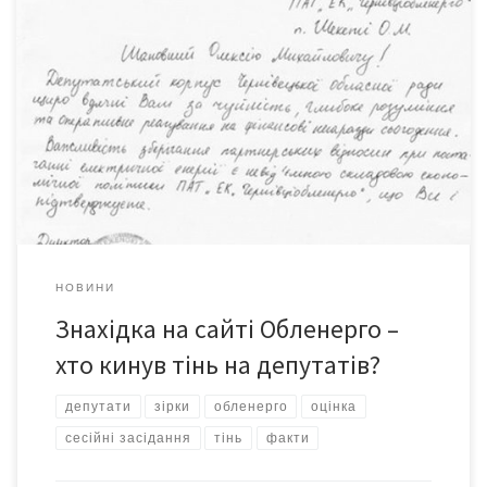
Окремі депутати обласної ради вирішують із головою
правління «ПАТ «ЕК «Чернівціобленерго» свої «фінансові
негаразди», а потім дякують йому від імені депутатського
корпусу. Яку назву має це в юриспруденції? Принаймні, ось так
виглядає текст подяки від директора ТзОВ «Букекспо»,
депутата обласної ради В.Т. Берчі, знятий із сайту Обленерго:
Відмоніторило, себто знайшло […]
НОВИНИ
Знахідка на сайті Обленерго –
хто кинув тінь на депутатів?
депутати
зірки
обленерго
оцінка
сесійні засідання
тінь
факти