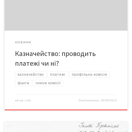
коштами немає, бо з усіма нібито розраховується. Натомість
потім, як було 2012-го, неосвоєні кошти, які область […]
НОВИНИ
Казначейство: проводить
платежі чи ні?
казначейство
платежі
профільна комісія
факти
члени комісії
автор
Lida
Опубліковано
19/09/2013