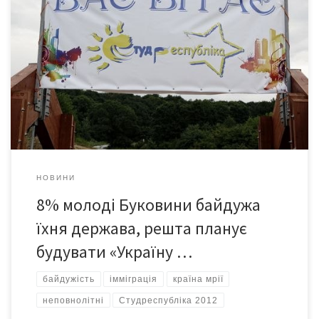
Чернівецька команда, яка відстоюватиме минулорічні
здобутки регіону на Студентській республіці в Криму,
виконувала на початку серпня чергове домашнє завдання, що
передбачало проведення соціологічного опитування молоді
та підбиття його результатів. Тема дослідження відповідала
тематиці фіналу Студреспубліки-2012 – «Україна моєї мрії».
Респондентам необхідно було відповісти, що для них є «країна
мрії» в […]
НОВИНИ
8% молоді Буковини байдужа
їхня держава, решта планує
будувати «Україну …
байдужість
імміграція
країна мрії
неповнолітні
Студреспубліка 2012