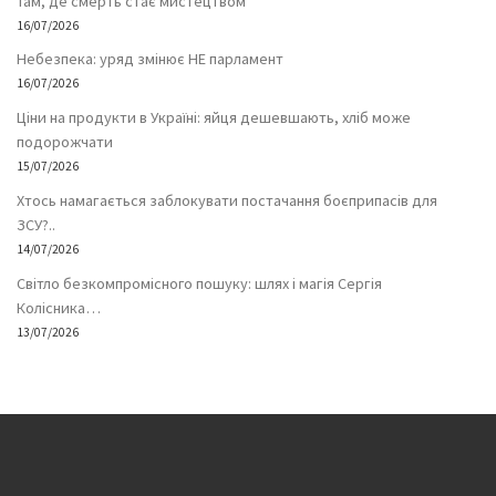
Там, де смерть стає мистецтвом
16/07/2026
Небезпека: уряд змінює НЕ парламент
16/07/2026
Ціни на продукти в Україні: яйця дешевшають, хліб може
подорожчати
15/07/2026
Хтось намагається заблокувати постачання боєприпасів для
ЗСУ?..
14/07/2026
Світло безкомпромісного пошуку: шлях і магія Сергія
Колісника…
13/07/2026