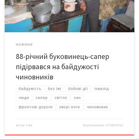
практично, без їжі. Якби не журналісти, їх «ув’язнення»
тривало б […]
НОВИНИ
88-річний буковинець-сапер
підірвався на байдужості
чиновників
байдужість
без їжі
бойові дії
інвалід
люди
сапер
світло
син
фронтові дороги
хворі ноги
чиновники
автор
Lida
Опубліковано
27/06/2013