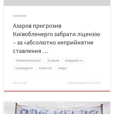
НОВИНИ
Азаров пригрозив
Київобленерго забрати ліцензію
– за «абсолютно неприйнятне
ставлення …
"Київобленерго"
Азаров
байдужість
громадяни
ліцензія
люди
автор
Lida
Опубліковано
27/12/2012