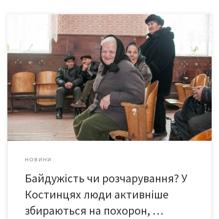
На загальні збори – заслухати річний звіт сільського голови
Віктора Масіяна, обговорити найбільш нагальні костинецькі
проблеми – прийшло лише півсотні людей із 1800 жителів!
Решта селян подалися на похорон односельчанина. У
прохолодній залі почалися суперечки: проводити сходку зараз
чи перенести її? А якщо наступного разу людей прийде ще
менше? Це […]
НОВИНИ
Байдужість чи розчарування? У
Костинцях люди активніше
збираються на похорон, …