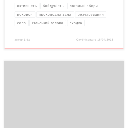
активність
байдужість
загальні збори
похорон
прохолодна зала
розчарування
селo
сільський голова
сходка
автор
Lida
Опубліковано
18/04/2013
«Київобленерго» виявило неповороткість і неприпустиму
байдужість до людей. Відрізати провід за борг та вимагати від
клієнта виконання вигаданих компанією умов вони вміють
дуже добре. А все зробити для того, щоби відновити
електропостачання – ні», – прочитав з папірця прем’єр-міністр
на засіданні Кабінету міністрів у середу. Прем’єр офіційно
попередив власників «Київобленерго», […]